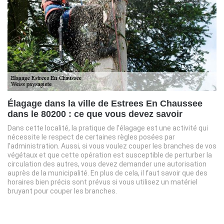
Élagage dans la ville de Estrees En Chaussee
dans le 80200 : ce que vous devez savoir
Dans cette localité, la pratique de l’élagage est une activité qui
nécessite le respect de certaines règles posées par
l’administration. Aussi, si vous voulez couper les branches de vos
végétaux et que cette opération est susceptible de perturber la
circulation des autres, vous devez demander une autorisation
auprès de la municipalité. En plus de cela, il faut savoir que des
horaires bien précis sont prévus si vous utilisez un matériel
bruyant pour couper les branches.