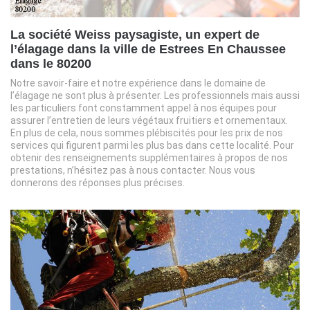
La société Weiss paysagiste, un expert de
l’élagage dans la ville de Estrees En Chaussee
dans le 80200
Notre savoir-faire et notre expérience dans le domaine de
l’élagage ne sont plus à présenter. Les professionnels mais aussi
les particuliers font constamment appel à nos équipes pour
assurer l’entretien de leurs végétaux fruitiers et ornementaux.
En plus de cela, nous sommes plébiscités pour les prix de nos
services qui figurent parmi les plus bas dans cette localité. Pour
obtenir des renseignements supplémentaires à propos de nos
prestations, n’hésitez pas à nous contacter. Nous vous
donnerons des réponses plus précises.