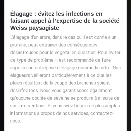
Élagage : évitez les infections en
faisant appel à l’expertise de la société
Weiss paysagiste
L’élagage d’un arbre, dans le cas où il est confié à un
profane, peut entrainer des conséquences
désastreuses pour le végétal en question. Pour éviter
ce type de problème, il est recommandé de faire
appel à une entreprise d’élagage comme la nôtre. Nos
élagueurs veilleront particulièrement à ce que les
plaies résultant de la coupe des branches soient
désinfectées. Nous vous garantissons également
qu’aucune coulée de sève ne se produira à al suite de
nos interventions. Si vous avez besoin de plus amples
informations à propos de nos services, contactez-
nous.