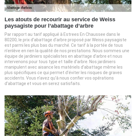
Les atouts de recourir au service de Weiss
paysagiste pour l’abattage d’arbre
Par rapport au tarif appliqué à Estrees En Chaussee dans le
80200, le prix d’abattage d’arbre proposé par Weiss paysagiste
est parmi les plus bas du marché. Ce tarif à la portée de tous
n’enlève en rien la qualité de nos prestations. Nous sommes une
équipe de jardiniers spécialistes en abattage d’arbre et nous
intervenons pour tous type et taille d’arbre. Nos jardiniers
manipulent avec aisance les matériels d’abattage même les
plus spécifiques ce qui permet d’éviter les risques de graves
accidents. Vous n’avez qu’à nous confier vos opérations
d’abattage et vous en serez satisfaits.