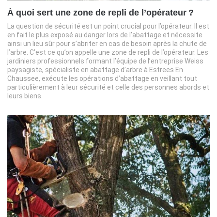
À quoi sert une zone de repli de l’opérateur ?
La question de sécurité est un point crucial pour l’opérateur. Il est
en fait le plus exposé au danger lors de l’abattage et nécessite
ainsi un lieu sûr pour s’abriter en cas de besoin après la chute de
l’arbre. C’est ce qu’on appelle une zone de repli de l’opérateur. Les
jardiniers professionnels formant l’équipe de l’entreprise Weiss
paysagiste, spécialiste en abattage d’arbre à Estrees En
Chaussee, exécute les opérations d’abattage en veillant tout
particulièrement à leur sécurité et celle des personnes abords et
leurs biens.