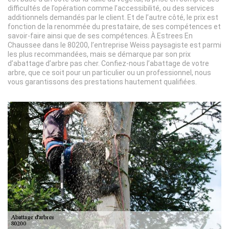
difficultés de l’opération comme l’accessibilité, ou des services
additionnels demandés par le client. Et de l’autre côté, le prix est
fonction de la renommée du prestataire, de ses compétences et
savoir-faire ainsi que de ses compétences. À Estrees En
Chaussee dans le 80200, l’entreprise Weiss paysagiste est parmi
les plus recommandées, mais se démarque par son prix
d’abattage d’arbre pas cher. Confiez-nous l’abattage de votre
arbre, que ce soit pour un particulier ou un professionnel, nous
vous garantissons des prestations hautement qualifiées.