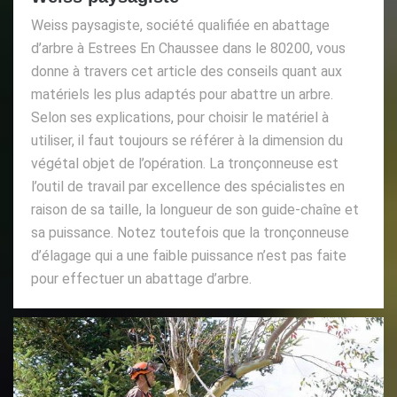
Weiss paysagiste, société qualifiée en abattage
d’arbre à Estrees En Chaussee dans le 80200, vous
donne à travers cet article des conseils quant aux
matériels les plus adaptés pour abattre un arbre.
Selon ses explications, pour choisir le matériel à
utiliser, il faut toujours se référer à la dimension du
végétal objet de l’opération. La tronçonneuse est
l’outil de travail par excellence des spécialistes en
raison de sa taille, la longueur de son guide-chaîne et
sa puissance. Notez toutefois que la tronçonneuse
d’élagage qui a une faible puissance n’est pas faite
pour effectuer un abattage d’arbre.