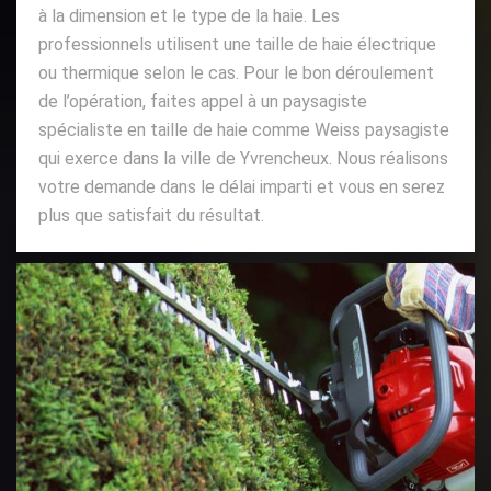
à la dimension et le type de la haie. Les
professionnels utilisent une taille de haie électrique
ou thermique selon le cas. Pour le bon déroulement
de l’opération, faites appel à un paysagiste
spécialiste en taille de haie comme Weiss paysagiste
qui exerce dans la ville de Yvrencheux. Nous réalisons
votre demande dans le délai imparti et vous en serez
plus que satisfait du résultat.