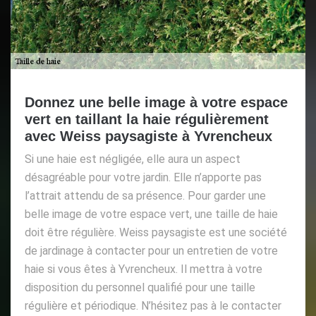
Donnez une belle image à votre espace
vert en taillant la haie régulièrement
avec Weiss paysagiste à Yvrencheux
Si une haie est négligée, elle aura un aspect
désagréable pour votre jardin. Elle n’apporte pas
l’attrait attendu de sa présence. Pour garder une
belle image de votre espace vert, une taille de haie
doit être régulière. Weiss paysagiste est une société
de jardinage à contacter pour un entretien de votre
haie si vous êtes à Yvrencheux. Il mettra à votre
disposition du personnel qualifié pour une taille
régulière et périodique. N’hésitez pas à le contacter