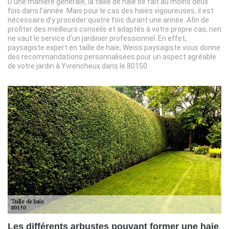
D’une manière générale, la taille de haie se fait au moins deux
fois dans l’année. Mais pour le cas des haies vigoureuses, il est
nécessaire d’y procéder quatre fois durant une année. Afin de
profiter des meilleurs conseils et adaptés à votre propre cas, rien
ne vaut le service d’un jardinier professionnel. En effet,
paysagiste expert en taille de haie, Weiss paysagiste vous donne
des recommandations personnalisées pour un aspect agréable
de votre jardin à Yvrencheux dans le 80150.
Les différents arbustes pouvant former une haie