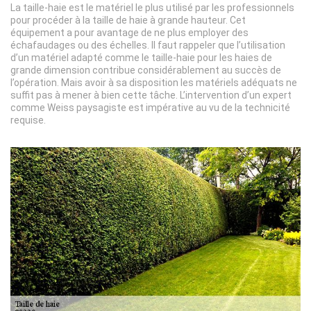
La taille-haie est le matériel le plus utilisé par les professionnels
pour procéder à la taille de haie à grande hauteur. Cet
équipement a pour avantage de ne plus employer des
échafaudages ou des échelles. Il faut rappeler que l’utilisation
d’un matériel adapté comme le taille-haie pour les haies de
grande dimension contribue considérablement au succès de
l’opération. Mais avoir à sa disposition les matériels adéquats ne
suffit pas à mener à bien cette tâche. L’intervention d’un expert
comme Weiss paysagiste est impérative au vu de la technicité
requise.