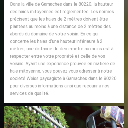
Dans la ville de Gamaches dans le 80220, la hauteur
des haies mitoyennes est réglementée. Les normes
précisent que les haies de 2 mètres doivent être
plantées au moins à une distance de 2 mètres des
abords du domaine de votre voisin. En ce qui
concerne les haies d’une hauteur inférieure à 2
mètres, une distance de demi-mètre au moins est à
respecter entre votre propriété et celle de vos
voisins. Ayant une expérience prouvée en matière de
haie mitoyenne, vous pouvez vous adresser à notre
société Weiss paysagiste à Gamaches dans le 80220
pour diverses informations ainsi que recourir à nos
services de qualité.