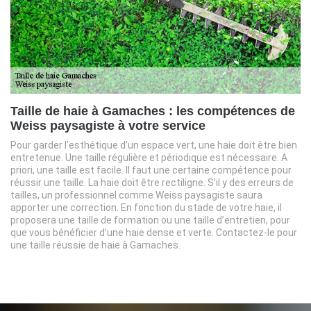
Taille de haie à Gamaches : les compétences de
Weiss paysagiste à votre service
Pour garder l’esthétique d’un espace vert, une haie doit être bien
entretenue. Une taille régulière et périodique est nécessaire. A
priori, une taille est facile. Il faut une certaine compétence pour
réussir une taille. La haie doit être rectiligne. S’il y des erreurs de
tailles, un professionnel comme Weiss paysagiste saura
apporter une correction. En fonction du stade de votre haie, il
proposera une taille de formation ou une taille d’entretien, pour
que vous bénéficier d’une haie dense et verte. Contactez-le pour
une taille réussie de haie à Gamaches.