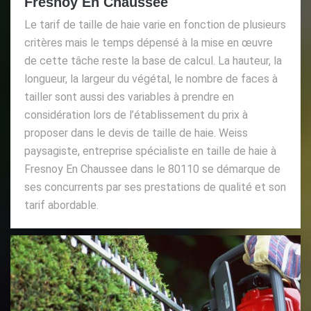
Fresnoy En Chaussee
Le tarif de taille de haie varie en fonction de plusieurs
critères mais le temps dépensé à la mise en œuvre
de cette tâche reste la base de calcul. La hauteur, la
longueur, la largeur du végétal, le nombre de faces à
tailler sont aussi des variables à prendre en
considération lors de l’établissement du prix à
proposer dans le devis de taille de haie. Weiss
paysagiste, entreprise spécialiste en taille de haie à
Fresnoy En Chaussee dans le 80110 se démarque de
ses concurrents par ses prestations de qualité et son
tarif abordable.