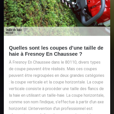
Quelles sont les coupes d’une taille de
haie à Fresnoy En Chaussee ?
À Fresnoy En Chaussee dans le 80110, divers types
de coupe peuvent être réalisés. Mais ces coupes
peuvent être regroupées en deux grandes catégories
: la coupe verticale et la coupe horizontale. La coupe
verticale consiste à procéder une taille des flancs de
la haie en utilisant un taille-haie. La coupe horizontale,
comme son nom l’indique, s’effectue à partir d’un axe
horizontal. L’intervention d’un professionnel est