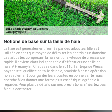
Notions de base sur la taille de haie
La haie est généralement formée par des arbustes. Elle est
utilisée en tant que moyen de délimiter les abords d’un domaine.
Les arbustes composant la haie ont une vitesse de croissance
rapide. Il devient alors indispensable d’effectuer une taille de
haie. A Fresnoy En Chaussee dans le 80110, l’entreprise Weiss
paysagiste, qualifiée en taille de haie, procède à cette opération
non seulement pour garder les arbustes en bonne santé mais
cherche à les donner une forme plus esthétique, agréable à
regarder. Pour plus de détails sur nos prestations, n’hésitez pas
à nous contacter.