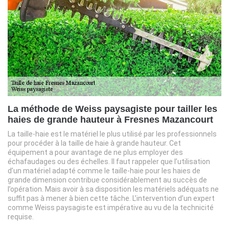
La méthode de Weiss paysagiste pour tailler les
haies de grande hauteur à Fresnes Mazancourt
La taille-haie est le matériel le plus utilisé par les professionnels
pour procéder à la taille de haie à grande hauteur. Cet
équipement a pour avantage de ne plus employer des
échafaudages ou des échelles. Il faut rappeler que l’utilisation
d’un matériel adapté comme le taille-haie pour les haies de
grande dimension contribue considérablement au succès de
l’opération. Mais avoir à sa disposition les matériels adéquats ne
suffit pas à mener à bien cette tâche. L’intervention d’un expert
comme Weiss paysagiste est impérative au vu de la technicité
requise.