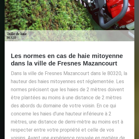
Les normes en cas de haie mitoyenne
dans la ville de Fresnes Mazancourt
Dans la ville de Fresnes Mazancourt dans le 80320, la
hauteur des haies mitoyennes est réglementée. Les
normes précisent que les haies de 2 mètres doivent
être plantées au moins à une distance de 2 mètres
des abords du domaine de votre voisin. En ce qui
concerne les haies d’une hauteur inférieure à 2
mètres, une distance de demi-mètre au moins est à
respecter entre votre propriété et celle de vos
voisins. Ayant une expérience prouvée en matière de