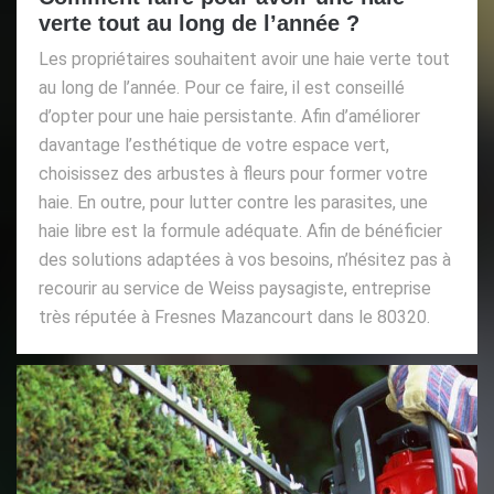
verte tout au long de l’année ?
Les propriétaires souhaitent avoir une haie verte tout
au long de l’année. Pour ce faire, il est conseillé
d’opter pour une haie persistante. Afin d’améliorer
davantage l’esthétique de votre espace vert,
choisissez des arbustes à fleurs pour former votre
haie. En outre, pour lutter contre les parasites, une
haie libre est la formule adéquate. Afin de bénéficier
des solutions adaptées à vos besoins, n’hésitez pas à
recourir au service de Weiss paysagiste, entreprise
très réputée à Fresnes Mazancourt dans le 80320.