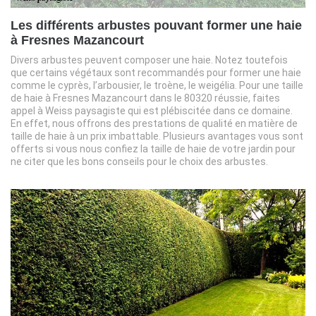
Les différents arbustes pouvant former une haie
à Fresnes Mazancourt
Divers arbustes peuvent composer une haie. Notez toutefois
que certains végétaux sont recommandés pour former une haie
comme le cyprès, l’arbousier, le troène, le weigélia. Pour une taille
de haie à Fresnes Mazancourt dans le 80320 réussie, faites
appel à Weiss paysagiste qui est plébiscitée dans ce domaine.
En effet, nous offrons des prestations de qualité en matière de
taille de haie à un prix imbattable. Plusieurs avantages vous sont
offerts si vous nous confiez la taille de haie de votre jardin pour
ne citer que les bons conseils pour le choix des arbustes.