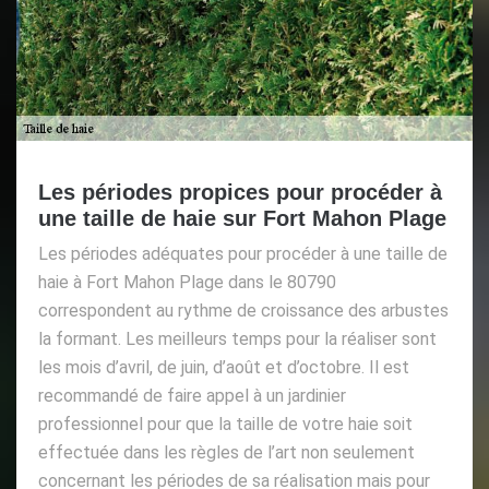
Les périodes propices pour procéder à
une taille de haie sur Fort Mahon Plage
Les périodes adéquates pour procéder à une taille de
haie à Fort Mahon Plage dans le 80790
correspondent au rythme de croissance des arbustes
la formant. Les meilleurs temps pour la réaliser sont
les mois d’avril, de juin, d’août et d’octobre. Il est
recommandé de faire appel à un jardinier
professionnel pour que la taille de votre haie soit
effectuée dans les règles de l’art non seulement
concernant les périodes de sa réalisation mais pour