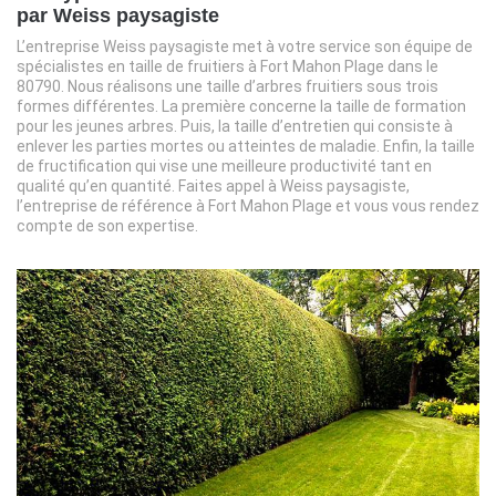
par Weiss paysagiste
L’entreprise Weiss paysagiste met à votre service son équipe de
spécialistes en taille de fruitiers à Fort Mahon Plage dans le
80790. Nous réalisons une taille d’arbres fruitiers sous trois
formes différentes. La première concerne la taille de formation
pour les jeunes arbres. Puis, la taille d’entretien qui consiste à
enlever les parties mortes ou atteintes de maladie. Enfin, la taille
de fructification qui vise une meilleure productivité tant en
qualité qu’en quantité. Faites appel à Weiss paysagiste,
l’entreprise de référence à Fort Mahon Plage et vous vous rendez
compte de son expertise.