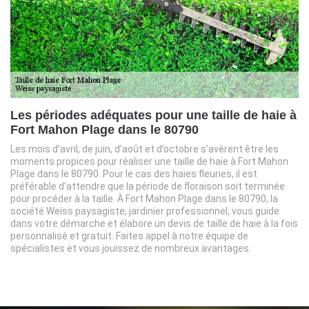
Les périodes adéquates pour une taille de haie à
Fort Mahon Plage dans le 80790
Les mois d’avril, de juin, d’août et d’octobre s’avèrent être les
moments propices pour réaliser une taille de haie à Fort Mahon
Plage dans le 80790. Pour le cas des haies fleuries, il est
préférable d’attendre que la période de floraison soit terminée
pour procéder à la taille. À Fort Mahon Plage dans le 80790, la
société Weiss paysagiste, jardinier professionnel, vous guide
dans votre démarche et élabore un devis de taille de haie à la fois
personnalisé et gratuit. Faites appel à notre équipe de
spécialistes et vous jouissez de nombreux avantages.