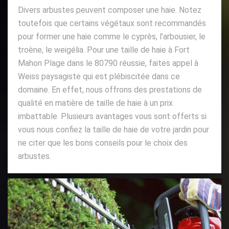
Divers arbustes peuvent composer une haie. Notez
toutefois que certains végétaux sont recommandés
pour former une haie comme le cyprès, l’arbousier, le
troène, le weigélia. Pour une taille de haie à Fort
Mahon Plage dans le 80790 réussie, faites appel à
Weiss paysagiste qui est plébiscitée dans ce
domaine. En effet, nous offrons des prestations de
qualité en matière de taille de haie à un prix
imbattable. Plusieurs avantages vous sont offerts si
vous nous confiez la taille de haie de votre jardin pour
ne citer que les bons conseils pour le choix des
arbustes.