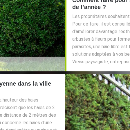
de l’année ?
Les propriétaires souhaitent 
Pour ce faire, il est conseill
d’améliorer davantage l’est
arbustes à fleurs pour former
parasites, une haie libre est
solutions adaptées à vos bes
Weiss paysagiste, entrepris
enne dans la ville
a hauteur des haies
écisent que les haies de 2
ne distance de 2 mètres des
i concerne les haies d’une