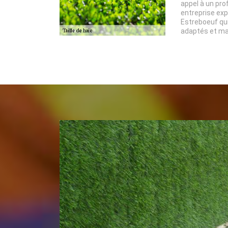
appel à un pro
entreprise expe
Estreboeuf qu
adaptés et maî