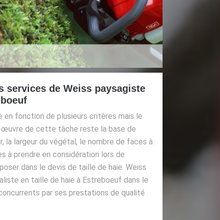
es services de Weiss paysagiste
eboeuf
ie en fonction de plusieurs critères mais le
 œuvre de cette tâche reste la base de
ur, la largeur du végétal, le nombre de faces à
les à prendre en considération lors de
poser dans le devis de taille de haie. Weiss
aliste en taille de haie à Estreboeuf dans le
oncurrents par ses prestations de qualité