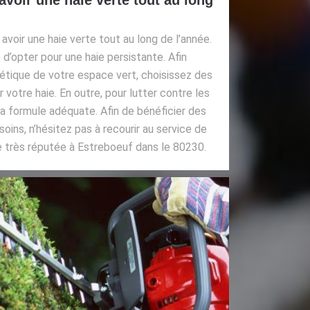
avoir une haie verte tout au long de l’année.
é d’opter pour une haie persistante. Afin
hétique de votre espace vert, choisissez des
 votre haie. En outre, pour lutter contre les
 la formule adéquate. Afin de bénéficier des
oins, n’hésitez pas à recourir au service de
e très réputée à Estreboeuf dans le 80230.