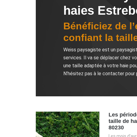
haies Estreb
Bénéficiez de l
confiant la tail
Weiss paysagiste est un paysagiste 
services. Il va se déplacer chez v
une taille adaptée à votre haie pou
N’hésitez pas à le contacter pour 
Les périod
taille de h
80230
Les mois d’avri