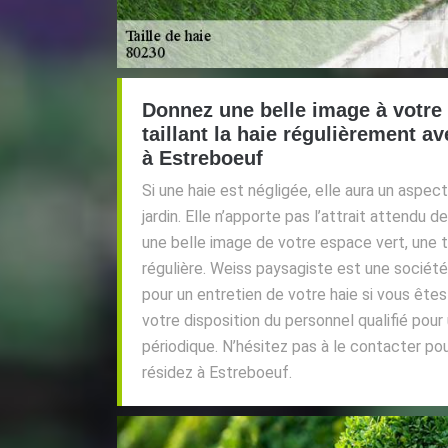
Donnez une belle image à votre
taillant la haie régulièrement a
à Estreboeuf
Si une haie est négligée, elle aura un aspe
jardin. Elle n’apporte pas l’attrait attendu 
une belle image de votre espace vert, une ta
régulière. Weiss paysagiste est une société
pour un entretien de votre haie si vous êtes
votre disposition du personnel qualifié pour 
périodique. N’hésitez pas à le contacter pou
résidez à Estreboeuf.