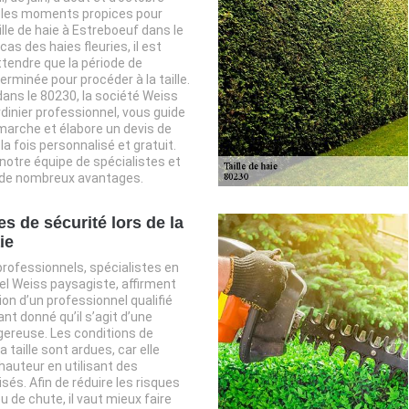
e les moments propices pour
ille de haie à Estreboeuf dans le
cas des haies fleuries, il est
ttendre que la période de
terminée pour procéder à la taille.
ans le 80230, la société Weiss
rdinier professionnel, vous guide
marche et élabore un devis de
 la fois personnalisé et gratuit.
 notre équipe de spécialistes et
 de nombreux avantages.
s de sécurité lors de la
ie
 professionnels, spécialistes en
 tel Weiss paysagiste, affirment
ion d’un professionnel qualifié
nt donné qu’il s’agit d’une
gereuse. Les conditions de
a taille sont ardues, car elle
hauteur en utilisant des
sés. Afin de réduire les risques
u de chute, il vaut mieux faire