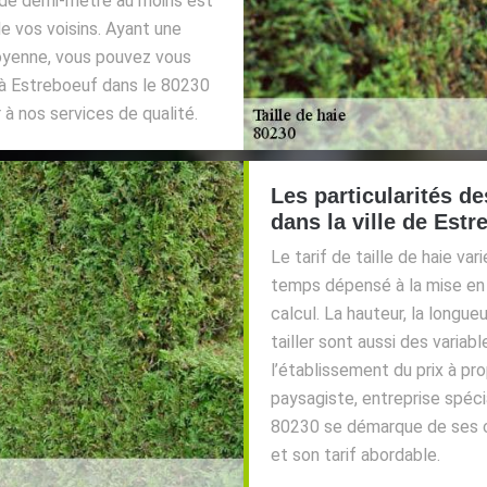
e de demi-mètre au moins est
de vos voisins. Ayant une
oyenne, vous pouvez vous
 à Estreboeuf dans le 80230
 à nos services de qualité.
Les particularités d
dans la ville de Estr
Le tarif de taille de haie var
temps dépensé à la mise en
calcul. La hauteur, la longue
tailler sont aussi des variab
l’établissement du prix à pro
paysagiste, entreprise spéci
80230 se démarque de ses c
et son tarif abordable.