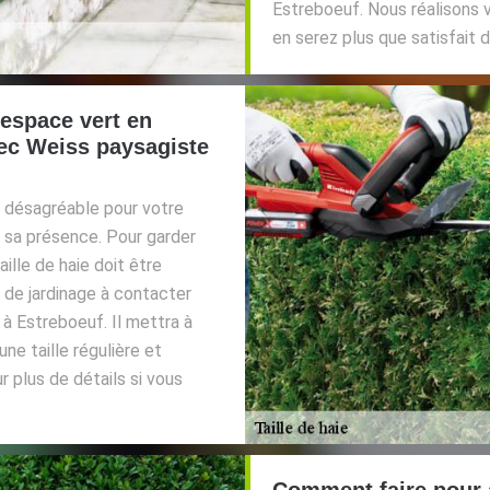
Estreboeuf. Nous réalisons 
en serez plus que satisfait d
 espace vert en
vec Weiss paysagiste
ct désagréable pour votre
de sa présence. Pour garder
ille de haie doit être
 de jardinage à contacter
 à Estreboeuf. Il mettra à
une taille régulière et
r plus de détails si vous
Comment faire pour a