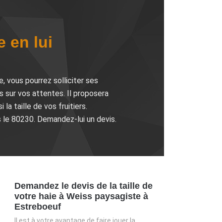
 en lui
, vous pourrez solliciter ses
s sur vos attentes. Il proposera
la taille de vos fruitiers.
s le 80230. Demandez-lui un devis.
Demandez le devis de la taille de
votre haie à Weiss paysagiste à
Estreboeuf
Il est à votre avantage de faire jouer la