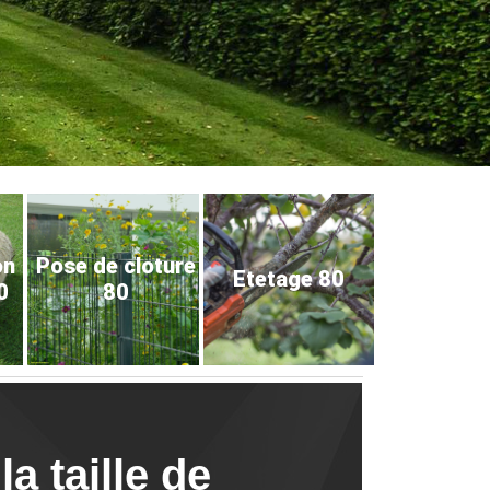
on
Pose de cloture
Etetage 80
0
80
a taille de