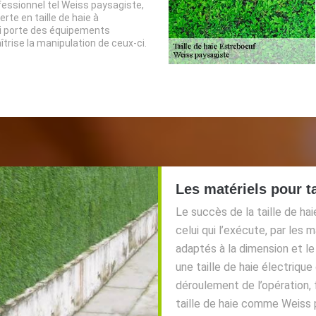
fessionnel tel Weiss paysagiste,
rte en taille de haie à
i porte des équipements
trise la manipulation de ceux-ci.
Les matériels pour ta
Le succès de la taille de hai
celui qui l’exécute, par les m
adaptés à la dimension et le 
une taille de haie électrique
déroulement de l’opération, 
taille de haie comme Weiss p