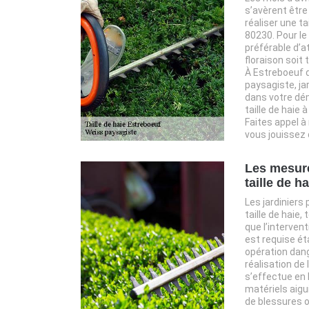
s’avèrent êtr
réaliser une ta
80230. Pour le 
préférable d’a
floraison soit 
À Estreboeuf d
paysagiste, ja
dans votre dé
taille de haie à
Faites appel à
vous jouissez
Les mesure
taille de ha
Les jardiniers
taille de haie,
que l’intervent
est requise éta
opération dan
réalisation de l
s’effectue en 
matériels aigui
de blessures o