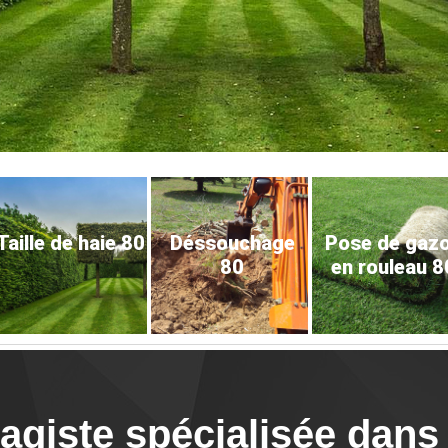
Taille de haie 80
Déssouchage
Pose de gaz
80
en rouleau 8
giste spécialisée dans l