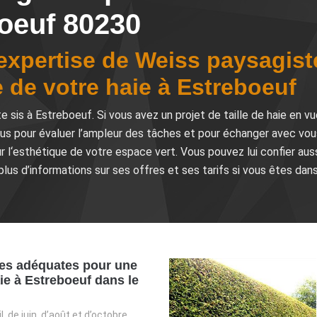
oeuf 80230
’expertise de Weiss paysagiste
le de votre haie à Estreboeuf
sis à Estreboeuf. Si vous avez un projet de taille de haie en vue
ous pour évaluer l’ampleur des tâches et pour échanger avec vou
r l‘esthétique de votre espace vert. Vous pouvez lui confier aussi 
plus d’informations sur ses offres et ses tarifs si vous êtes dan
es adéquates pour une
aie à Estreboeuf dans le
l, de juin, d’août et d’octobre