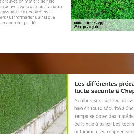
e prouvée en matière de haie
us pouvez vous adresser à notre
 paysagiste à Chepy dans le
erses informations ainsi que
services de qualité.
Les différentes préca
toute sécurité à Che
Nombreuses sont les précauti
haie en toute sécurité à Che
temps se doter des matériel
de la haie à tailler. Les tec
notamment ceux spécifiques