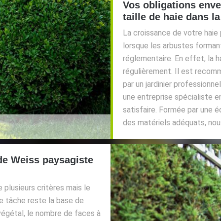
Vos obligations enve
taille de haie dans l
La croissance de votre haie
lorsque les arbustes forman
réglementaire. En effet, la ha
régulièrement. Il est recom
par un jardinier professio
une entreprise spécialiste e
satisfaire. Formée par une é
des matériels adéquats, nous
 de Weiss paysagiste
e plusieurs critères mais le
 tâche reste la base de
u végétal, le nombre de faces à