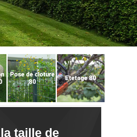
on
Pose de cloture
Etetage 80
0
80
a taille de