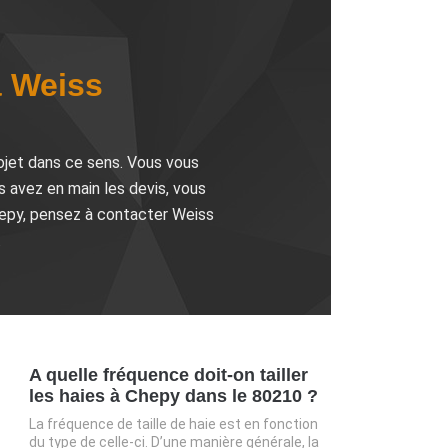
à Weiss
rojet dans ce sens. Vous vous
s avez en main les devis, vous
 Chepy, pensez à contacter Weiss
.
A quelle fréquence doit-on tailler
les haies à Chepy dans le 80210 ?
La fréquence de taille de haie est en fonction
du type de celle-ci. D’une manière générale, la