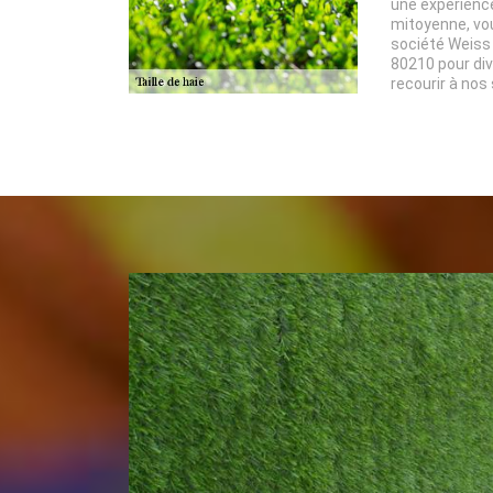
une expérienc
mitoyenne, vo
société Weiss
80210 pour div
recourir à nos 