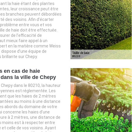
nt la haie étant des plantes
antes, leur croissance peut être
 les branches peuvent débordées
té des voisins. Afin d’écarter
e problème entre vous et vos
ille de haie doit être effectuée.
urer de l’efficacité de
 vaut mieux faire appel à un
pert en la matière comme Weiss
 dispose d’une équipe de
 brillante sur Chepy.
 en cas de haie
dans la ville de Chepy
e Chepy dans le 80210, la hauteur
oyennes est réglementée. Les
ent que les haies de 2 mètres
lantées au moins à une distance
es abords du domaine de votre
qui concerne les haies d’une
eure à 2 mètres, une distance de
 moins est à respecter entre
 et celle de vos voisins. Ayant