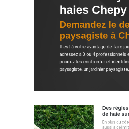
haies Chepy
Demandez le dev
paysagiste à C
Il est à votre avantage de faire jo
adressez à 3 ou 4 professionnels 
pourrez les confronter et identifie
paysagiste, un jardinier paysagist
Des règles 
de haie su
En plus du côté
aussi à délimi