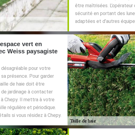
être maîtrisées. L’opérateur
sécurité en portant des lun
adaptées et d’autres équipe
 espace vert en
vec Weiss paysagiste
ct désagréable pour votre
de sa présence. Pour garder
ille de haie doit être
 de jardinage à contacter
 à Chepy. Il mettra à votre
lle régulière et périodique.
tails si vous résidez à Chepy.