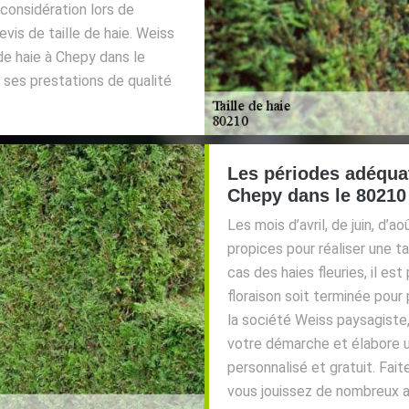
 considération lors de
evis de taille de haie. Weiss
 de haie à Chepy dans le
ses prestations de qualité
Les périodes adéquat
Chepy dans le 80210
Les mois d’avril, de juin, d’
propices pour réaliser une ta
cas des haies fleuries, il es
floraison soit terminée pour 
la société Weiss paysagiste,
votre démarche et élabore un 
personnalisé et gratuit. Fai
vous jouissez de nombreux 