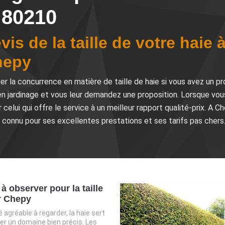
 80210
is de la taille de votre haie 
hepy
uer la concurrence en matière de taille de haie si vous avez un p
en jardinage et vous leur demandez une proposition. Lorsque vou
r celui qui offre le service à un meilleur rapport qualité-prix. A
e, connu pour ses excellentes prestations et ses tarifs pas chers
à observer pour la taille
r Chepy
 agréable à regarder, la haie sert
ter un domaine bien précis. Les