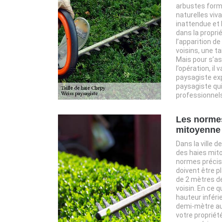
arbustes forma
naturelles viv
inattendue et
dans la proprié
l’apparition d
voisins, une ta
Mais pour s’ass
l’opération, il
paysagiste ex
paysagiste qui
professionnels
Les normes
mitoyenne 
Dans la ville d
des haies mit
normes précis
doivent être p
de 2 mètres d
voisin. En ce 
hauteur inféri
demi-mètre au
votre propriété