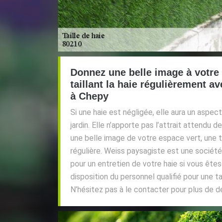
Donnez une belle image à votre
taillant la haie régulièrement a
à Chepy
Si une haie est négligée, elle aura un aspe
jardin. Elle n’apporte pas l’attrait attendu 
une belle image de votre espace vert, une ta
régulière. Weiss paysagiste est une société
pour un entretien de votre haie si vous êtes
disposition du personnel qualifié pour une tai
N’hésitez pas à le contacter pour plus de dé