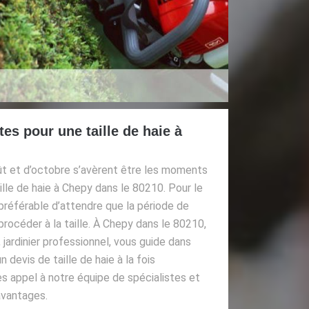
es pour une taille de haie à
août et d’octobre s’avèrent être les moments
ille de haie à Chepy dans le 80210. Pour le
t préférable d’attendre que la période de
procéder à la taille. À Chepy dans le 80210,
 jardinier professionnel, vous guide dans
devis de taille de haie à la fois
tes appel à notre équipe de spécialistes et
avantages.