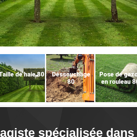
Taille de haie 80
Déssouchage
Pose de gaz
80
en rouleau 8
giste spécialisée dans l