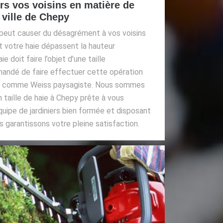
rs vos voisins en matière de
a ville de Chepy
 peut causer du désagrément à vos voisins
t votre haie dépassent la hauteur
ie doit faire l’objet d’une taille
mandé de faire effectuer cette opération
nnel comme Weiss paysagiste. Nous sommes
n taille de haie à Chepy prête à vous
quipe de jardiniers bien formée et disposant
 garantissons votre pleine satisfaction.