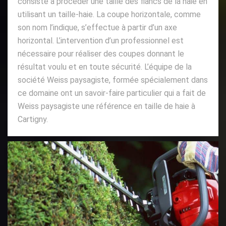
consiste à procéder une taille des flancs de la haie en
utilisant un taille-haie. La coupe horizontale, comme
son nom l’indique, s’effectue à partir d’un axe
horizontal. L’intervention d’un professionnel est
nécessaire pour réaliser des coupes donnant le
résultat voulu et en toute sécurité. L’équipe de la
société Weiss paysagiste, formée spécialement dans
ce domaine ont un savoir-faire particulier qui a fait de
Weiss paysagiste une référence en taille de haie à
Cartigny.