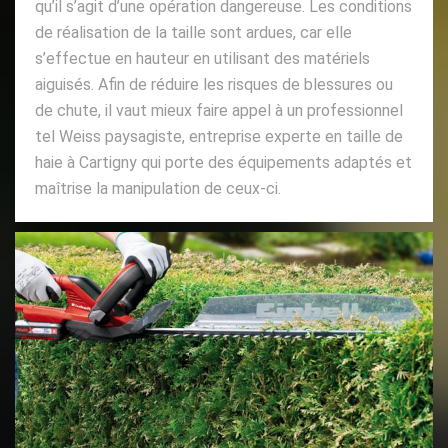
qu’il s’agit d’une opération dangereuse. Les conditions
de réalisation de la taille sont ardues, car elle
s’effectue en hauteur en utilisant des matériels
aiguisés. Afin de réduire les risques de blessures ou
de chute, il vaut mieux faire appel à un professionnel
tel Weiss paysagiste, entreprise experte en taille de
haie à Cartigny qui porte des équipements adaptés et
maîtrise la manipulation de ceux-ci.