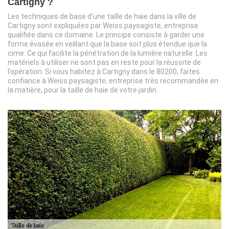
Cartigny ?
Les techniques de base d’une taille de haie dans la ville de
Cartigny sont expliquées par Weiss paysagiste, entreprise
qualifiée dans ce domaine. Le principe consiste à garder une
forme évasée en veillant que la base soit plus étendue que la
cime. Ce qui facilite la pénétration de la lumière naturelle. Les
matériels à utiliser ne sont pas en reste pour la réussite de
l’opération. Si vous habitez à Cartigny dans le 80200, faites
confiance à Weiss paysagiste, entreprise très recommandée en
la matière, pour la taille de haie de votre jardin.