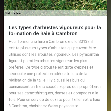
Les types d’arbustes vigoureux pour la
formation de haie à Cambron
Pour former une haie à Cambron dans le 80132, il
existe plusieurs types d’arbustes qui peuvent être
utilisés dont les arbustes vigoureux. Les pyracantha
figurent parmi les arbustes vigoureux les plus
préférés. Ce type d’arbuste est doté d’épines et
nécessite une protection adéquate lors de la
réalisation de la taille. Il y a aussi les buis qui
connaissent un franc succès auprès des propriétaires
pour ses caractéristiques, denses et compacts à la
fois. Pour un service de qualité pour tailler votre haie
à Cambron, choisissez Weiss paysagiste.