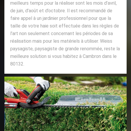
meilleurs temps pour la réaliser sont les mois d’avril,
de juin, d’août et d’octobre. Il est recommandé de
faire appel à un jardinier professionnel pour que la
taille de votre haie soit effectuée dans les règles de
l’art non seulement concernant les périodes de sa
réalisation mais pour les matériels à utiliser. Weiss
paysagiste, paysagiste de grande renommée, reste la
meilleure solution si vous habitez à Cambron dans le
80132.