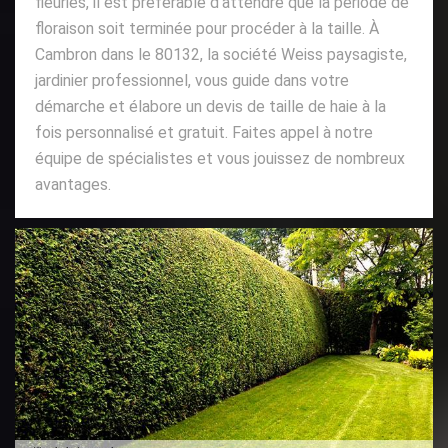
fleuries, il est préférable d’attendre que la période de
floraison soit terminée pour procéder à la taille. À
Cambron dans le 80132, la société Weiss paysagiste,
jardinier professionnel, vous guide dans votre
démarche et élabore un devis de taille de haie à la
fois personnalisé et gratuit. Faites appel à notre
équipe de spécialistes et vous jouissez de nombreux
avantages.