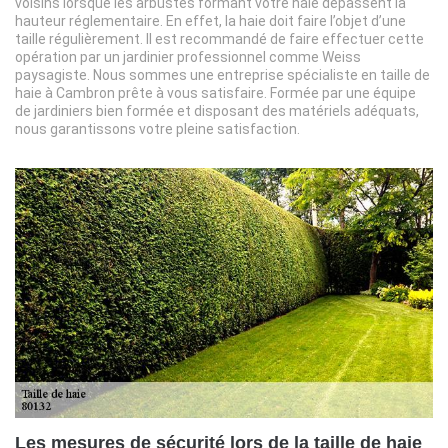
voisins lorsque les arbustes formant votre haie dépassent la
hauteur réglementaire. En effet, la haie doit faire l’objet d’une
taille régulièrement. Il est recommandé de faire effectuer cette
opération par un jardinier professionnel comme Weiss
paysagiste. Nous sommes une entreprise spécialiste en taille de
haie à Cambron prête à vous satisfaire. Formée par une équipe
de jardiniers bien formée et disposant des matériels adéquats,
nous garantissons votre pleine satisfaction.
Les mesures de sécurité lors de la taille de haie