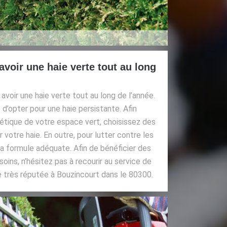
voir une haie verte tout au long
avoir une haie verte tout au long de l’année.
é d’opter pour une haie persistante. Afin
hétique de votre espace vert, choisissez des
 votre haie. En outre, pour lutter contre les
 la formule adéquate. Afin de bénéficier des
oins, n’hésitez pas à recourir au service de
e très réputée à Bouzincourt dans le 80300.