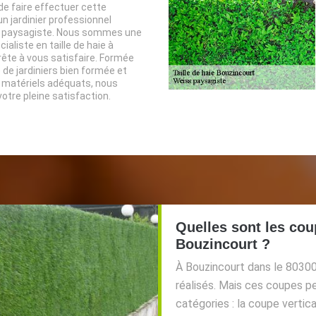
 faire effectuer cette
un jardinier professionnel
paysagiste. Nous sommes une
ialiste en taille de haie à
ête à vous satisfaire. Formée
 de jardiniers bien formée et
 matériels adéquats, nous
otre pleine satisfaction.
Quelles sont les coup
Bouzincourt ?
À Bouzincourt dans le 80300
réalisés. Mais ces coupes p
catégories : la coupe vertic