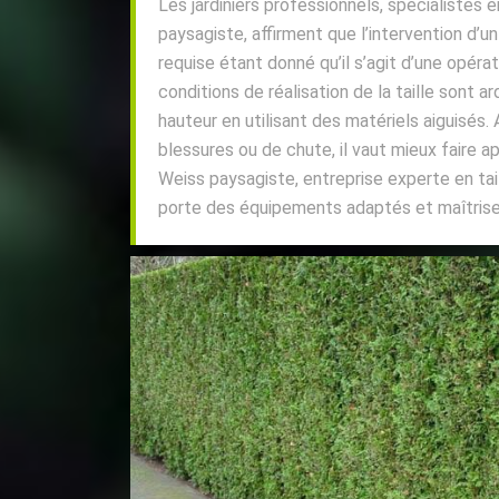
Les jardiniers professionnels, spécialistes en
paysagiste, affirment que l’intervention d’un
requise étant donné qu’il s’agit d’une opéra
conditions de réalisation de la taille sont a
hauteur en utilisant des matériels aiguisés. 
blessures ou de chute, il vaut mieux faire a
Weiss paysagiste, entreprise experte en tail
porte des équipements adaptés et maîtrise 