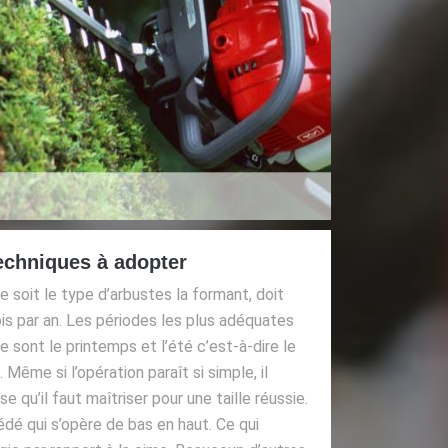
techniques à adopter
ue soit le type d’arbustes la formant, doit
ois par an. Les périodes les plus adéquates
ie sont le printemps et l’été c’est-à-dire le
. Même si l’opération paraît si simple, il
 qu’il faut maîtriser pour une taille réussie.
dé qui s’opère de bas en haut. Ce qui