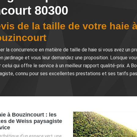
ncourt 80300
is de la taille de votre haie 
ouzincourt
uer la concurrence en matière de taille de haie si vous avez un p
en jardinage et vous leur demandez une proposition. Lorsque vou
r celui qui offre le service à un meilleur rapport qualité-prix. A 
sagiste, connu pour ses excellentes prestations et ses tarifs pas
aie à Bouzincourt : les
es de Weiss paysagiste
vice
esthétique d’un espace vert, une