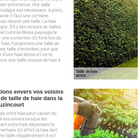
bien entretenue. Une taille
riodique est nécessaire. A priori,
acile. Il faut une certaine
r réussir une taille. La haie
igne. S’il y des erreurs de tailles,
nel comme Weiss paysagiste
 une correction. En fonction du
haie, il proposera une taille de
ne taille d’entretien, pour que
r d’une haie dense et verte.
our une taille réussie de haie à
tions envers vos voisins
de taille de haie dans la
ouzincourt
de votre haie peut causer du
vos voisins lorsque les
ant votre haie dépassent la
ntaire. En effet, la haie doit
une taille régulièrement. Il est