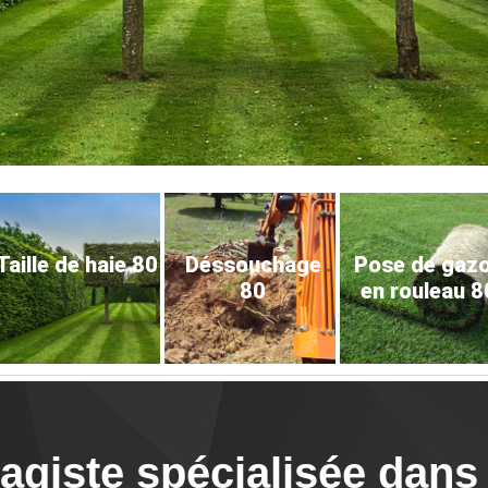
Taille de haie 80
Déssouchage
Pose de gaz
80
en rouleau 8
giste spécialisée dans l