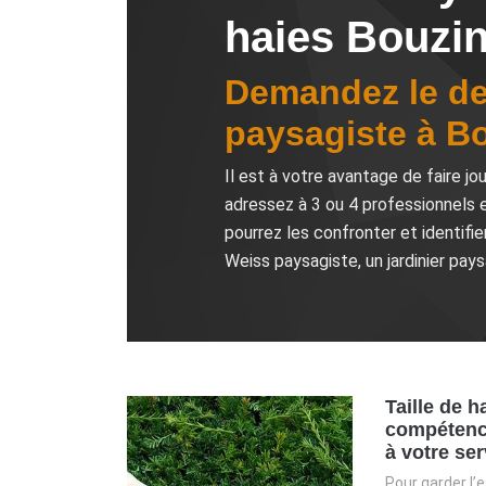
haies Bouzi
Demandez le dev
paysagiste à B
Il est à votre avantage de faire jo
adressez à 3 ou 4 professionnels 
pourrez les confronter et identifie
Weiss paysagiste, un jardinier pay
Taille de h
compétenc
à votre ser
Pour garder l’