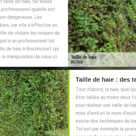
 taille de haie, tel Weiss
 professionnel qualifié est
tion dangereuse. Les
rdues, car elle s’effectue en
Afin de réduire les risques de
ppel à un professionnel tel
le de haie à Bouzincourt qui
la manipulation de ceux-ci.
Taille de haie : des 
Tout d’abord, la haie, quel q
être taillée au moins deux f
pour réaliser une taille de ha
mois d’avril et le mois d’août
existe des techniques de base
Tel est par exemple le procé