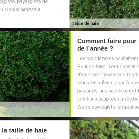
ysagiste, paysagiste de
n si vous habitez à
Comment faire pour a
de l’année ?
Les propriétaires souhaitent 
Pour ce faire, il est conseill
d’améliorer davantage l’est
arbustes à fleurs pour former
parasites, une haie libre est
solutions adaptées à vos bes
Weiss paysagiste, entrepris
la taille de haie