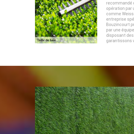
recommandé de
opération par 
comme Weiss 
entreprise spéc
Bouzincourt pr
par une équipe
disposant des
garantissons v