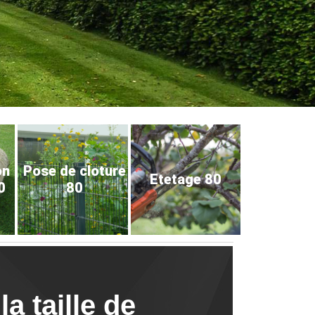
on
Pose de cloture
Etetage 80
0
80
a taille de