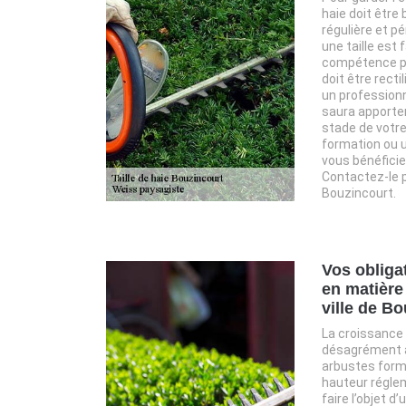
haie doit être 
régulière et pé
une taille est f
compétence pou
doit être rectil
un profession
saura apporter
stade de votre 
formation ou u
vous bénéficie
Contactez-le p
Bouzincourt.
Vos obliga
en matière 
ville de B
La croissance 
désagrément à 
arbustes form
hauteur régleme
faire l’objet d’