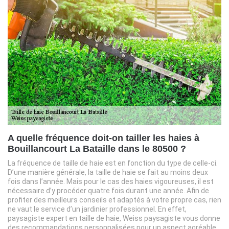
A quelle fréquence doit-on tailler les haies à
Bouillancourt La Bataille dans le 80500 ?
La fréquence de taille de haie est en fonction du type de celle-ci.
D’une manière générale, la taille de haie se fait au moins deux
fois dans l’année. Mais pour le cas des haies vigoureuses, il est
nécessaire d’y procéder quatre fois durant une année. Afin de
profiter des meilleurs conseils et adaptés à votre propre cas, rien
ne vaut le service d’un jardinier professionnel. En effet,
paysagiste expert en taille de haie, Weiss paysagiste vous donne
des recommandations personnalisées pour un aspect agréable