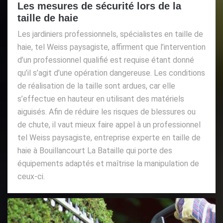
Les mesures de sécurité lors de la
taille de haie
Les jardiniers professionnels, spécialistes en taille de
haie, tel Weiss paysagiste, affirment que l’intervention
d’un professionnel qualifié est requise étant donné
qu’il s’agit d’une opération dangereuse. Les conditions
de réalisation de la taille sont ardues, car elle
s’effectue en hauteur en utilisant des matériels
aiguisés. Afin de réduire les risques de blessures ou
de chute, il vaut mieux faire appel à un professionnel
tel Weiss paysagiste, entreprise experte en taille de
haie à Bouillancourt La Bataille qui porte des
équipements adaptés et maîtrise la manipulation de
ceux-ci.