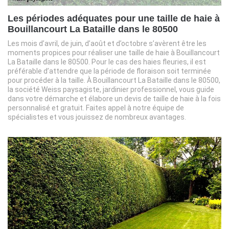
Les périodes adéquates pour une taille de haie à
Bouillancourt La Bataille dans le 80500
Les mois d’avril, de juin, d’août et d’octobre s’avèrent être les
moments propices pour réaliser une taille de haie à Bouillancourt
La Bataille dans le 80500. Pour le cas des haies fleuries, il est
préférable d’attendre que la période de floraison soit terminée
pour procéder à la taille. À Bouillancourt La Bataille dans le 80500,
la société Weiss paysagiste, jardinier professionnel, vous guide
dans votre démarche et élabore un devis de taille de haie à la fois
personnalisé et gratuit. Faites appel à notre équipe de
spécialistes et vous jouissez de nombreux avantages.