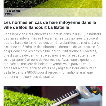
Les normes en cas de haie mitoyenne dans la
ville de Bouillancourt La Bataille
Dans la ville de Bouillancourt La Bataille dans le 80500, la hauteur
des haies mitoyennes est réglementée. Les normes précisent
que les haies de 2 mètres doivent être plantées au moins à une
distance de 2 mètres des abords du domaine de votre voisin. En
ce qui concerne les haies d’une hauteur inférieure à 2 mètres,
une distance de demi-mètre au moins est à respecter entre
votre propriété et celle de vos voisins. Ayant une expérience
prouvée en matière de haie mitoyenne, vous pouvez vous
adresser à notre société Weiss paysagiste à Bouillancourt La
Bataille dans le 80500 pour diverses informations ainsi que
recourir à nos services de qualité.