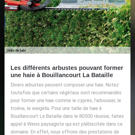
Les différents arbustes pouvant former
une haie à Bouillancourt La Bataille
Divers arbustes peuvent composer une haie. Notez
toutefois que certains végétaux sont recommandés
pour former une haie comme le cyprès, l’arbousier, le
troène, le weigélia. Pour une taille de haie à
Bouillancourt La Bataille dans le 80500 réussie, faites
appel à Weiss paysagiste qui est plébiscitée dans ce
domaine. En effet, nous offrons des prestations de