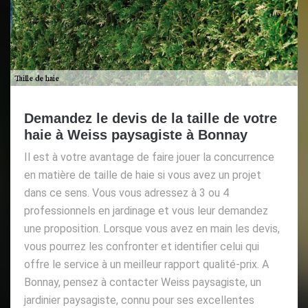
Demandez le devis de la taille de votre
haie à Weiss paysagiste à Bonnay
Il est à votre avantage de faire jouer la concurrence
en matière de taille de haie si vous avez un projet
dans ce sens. Vous vous adressez à 3 ou 4
professionnels en jardinage et vous leur demandez
une proposition. Lorsque vous avez en main les devis,
vous pourrez les confronter et identifier celui qui
offre le service à un meilleur rapport qualité-prix. A
Bonnay, pensez à contacter Weiss paysagiste, un
jardinier paysagiste, connu pour ses excellentes