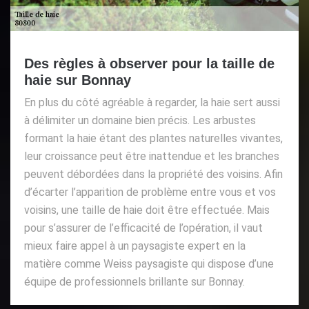
Des règles à observer pour la taille de
haie sur Bonnay
En plus du côté agréable à regarder, la haie sert aussi
à délimiter un domaine bien précis. Les arbustes
formant la haie étant des plantes naturelles vivantes,
leur croissance peut être inattendue et les branches
peuvent débordées dans la propriété des voisins. Afin
d’écarter l’apparition de problème entre vous et vos
voisins, une taille de haie doit être effectuée. Mais
pour s’assurer de l’efficacité de l’opération, il vaut
mieux faire appel à un paysagiste expert en la
matière comme Weiss paysagiste qui dispose d’une
équipe de professionnels brillante sur Bonnay.