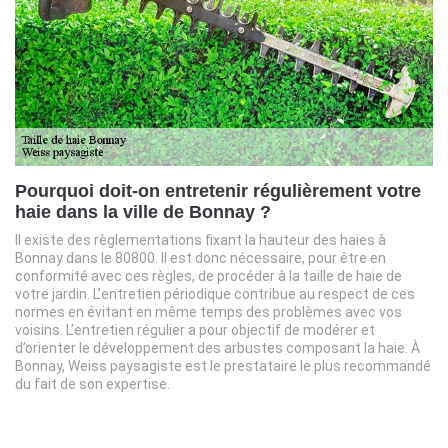
Pourquoi doit-on entretenir régulièrement votre
haie dans la ville de Bonnay ?
Il existe des règlementations fixant la hauteur des haies à
Bonnay dans le 80800. Il est donc nécessaire, pour être en
conformité avec ces règles, de procéder à la taille de haie de
votre jardin. L’entretien périodique contribue au respect de ces
normes en évitant en même temps des problèmes avec vos
voisins. L’entretien régulier a pour objectif de modérer et
d’orienter le développement des arbustes composant la haie. À
Bonnay, Weiss paysagiste est le prestataire le plus recommandé
du fait de son expertise.