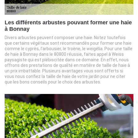
Les différents arbustes pouvant former une haie
à Bonnay
Divers arbustes peuvent composer une haie. Notez toutefois
que certains végétaux sont recommandés pour former une haie
comme le cyprès, l’arbousier, le troène, le weigélia. Pour une taille
de haie à Bonnay dans le 80800 réussie, faites appel à Weiss
paysagiste qui est plébiscitée dans ce domaine. En effet, nous
offrons des prestations de qualité en matière de taille de haie à
un prix imbattable. Plusieurs avantages vous sont offerts si
vous nous confiez la taille de haie de votre jardin pour ne citer
que les bons conseils pour le choix des arbustes.