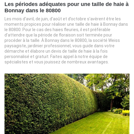
Les périodes adéquates pour une taille de haie à
Bonnay dans le 80800
Les mois d’avril, de juin, d’août et d’octobre s’avèrent être les
moments propices pour réaliser une taille de haie à Bonnay dans
le 80800. Pour le cas des haies fleuries, il est préférable
d’attendre que la période de floraison soit terminée pour
procéder à la taille. À Bonnay dans le 80800, la société Weiss
paysagiste, jardinier professionnel, vous guide dans votre
démarche et élabore un devis de taille de haie à la fois
personnalisé et gratuit. Faites appel à notre équipe de
spécialistes et vous jouissez de nombreux avantages.