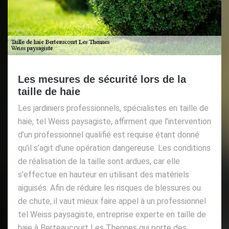
Les mesures de sécurité lors de la
taille de haie
Les jardiniers professionnels, spécialistes en taille de
haie, tel Weiss paysagiste, affirment que l’intervention
d’un professionnel qualifié est requise étant donné
qu’il s’agit d’une opération dangereuse. Les conditions
de réalisation de la taille sont ardues, car elle
s’effectue en hauteur en utilisant des matériels
aiguisés. Afin de réduire les risques de blessures ou
de chute, il vaut mieux faire appel à un professionnel
tel Weiss paysagiste, entreprise experte en taille de
haie à Berteaucourt Les Thennes qui porte des