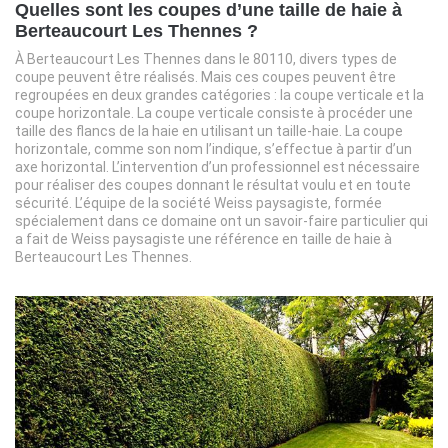
Quelles sont les coupes d’une taille de haie à
Berteaucourt Les Thennes ?
À Berteaucourt Les Thennes dans le 80110, divers types de
coupe peuvent être réalisés. Mais ces coupes peuvent être
regroupées en deux grandes catégories : la coupe verticale et la
coupe horizontale. La coupe verticale consiste à procéder une
taille des flancs de la haie en utilisant un taille-haie. La coupe
horizontale, comme son nom l’indique, s’effectue à partir d’un
axe horizontal. L’intervention d’un professionnel est nécessaire
pour réaliser des coupes donnant le résultat voulu et en toute
sécurité. L’équipe de la société Weiss paysagiste, formée
spécialement dans ce domaine ont un savoir-faire particulier qui
a fait de Weiss paysagiste une référence en taille de haie à
Berteaucourt Les Thennes.