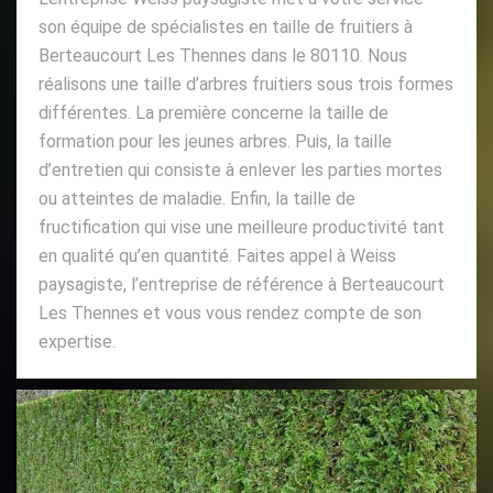
son équipe de spécialistes en taille de fruitiers à
Berteaucourt Les Thennes dans le 80110. Nous
réalisons une taille d’arbres fruitiers sous trois formes
différentes. La première concerne la taille de
formation pour les jeunes arbres. Puis, la taille
d’entretien qui consiste à enlever les parties mortes
ou atteintes de maladie. Enfin, la taille de
fructification qui vise une meilleure productivité tant
en qualité qu’en quantité. Faites appel à Weiss
paysagiste, l’entreprise de référence à Berteaucourt
Les Thennes et vous vous rendez compte de son
expertise.