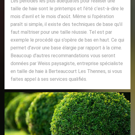
Les périodes les plus adéquates pour réaliser une
taille de haie sont le printemps et l’été c’est-à-dire le
mois d’avril et le mois d’août. Même si l’opération
paraît si simple, il existe des techniques de base qu’il
faut maîtriser pour une taille réussie. Tel est par
exemple le procédé qui s’opère de bas en haut. Ce qui
permet d’avoir une base élargie par rapport à la cime.
Beaucoup d’autres recommandations vous seront
données par Weiss paysagiste, entreprise spécialiste
en taille de haie à Berteaucourt Les Thennes, si vous
faites appel à ses services qualifiés.