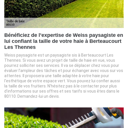
Bénéficiez de l’expertise de Weiss paysagiste en
lui confiant la taille de votre haie à Berteaucourt
Les Thennes
Weiss paysagiste est un paysagiste sis à Berteaucourt Les
Thennes. Si vous avez un projet de taille de haie en vue, vous
pourrez solliciter ses services. Il va se déplacer chez vous pour
évaluer l’ampleur des tâches et pour échanger avec vous sur vos
attentes. Il proposera une taille adaptée à votre haie pour
l‘esthétique de votre espace vert. Vous pouvez lui confier aussi
la taille de vos fruitiers. N’hésitez pas à le contacter pour plus
d’informations sur ses offres et ses tarifs si vous êtes dans le
80110. Demandez-lui un devis.