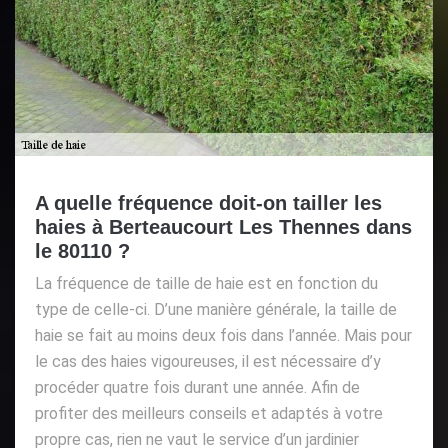
A quelle fréquence doit-on tailler les
haies à Berteaucourt Les Thennes dans
le 80110 ?
La fréquence de taille de haie est en fonction du
type de celle-ci. D’une manière générale, la taille de
haie se fait au moins deux fois dans l’année. Mais pour
le cas des haies vigoureuses, il est nécessaire d’y
procéder quatre fois durant une année. Afin de
profiter des meilleurs conseils et adaptés à votre
propre cas, rien ne vaut le service d’un jardinier