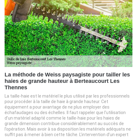
La méthode de Weiss paysagiste pour tailler les
haies de grande hauteur à Berteaucourt Les
Thennes
La taille-haie est le matériel le plus utilisé par les professionnels
pour procéder à la taille de haie à grande hauteur. Cet
équipement a pour avantage de ne plus employer des
échafaudages ou des échelles. Il faut rappeler que l’utilisation
d’un matériel adapté comme le taille-haie pour les haies de
grande dimension contribue considérablement au succès de
l’opération. Mais avoir à sa disposition les matériels adéquats ne
suffit pas à mener à bien cette tâche. L’intervention d’un expert