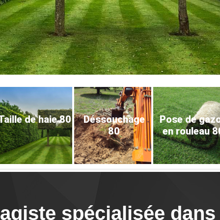
Taille de haie 80
Déssouchage
Pose de gaz
80
en rouleau 8
giste spécialisée dans l