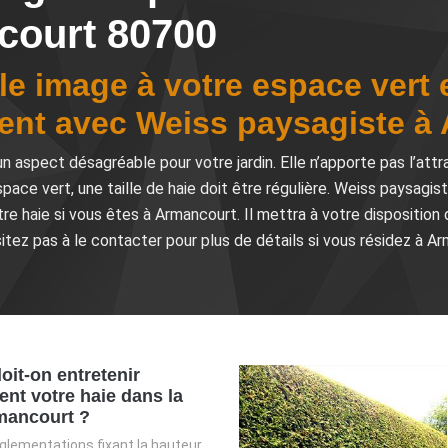
court 80700
e image à votre espace vert en
ment avec Weiss paysagiste à
 un aspect désagréable pour votre jardin. Elle n’apporte pas l’att
pace vert, une taille de haie doit être régulière. Weiss paysagis
re haie si vous êtes à Armancourt. Il mettra à votre disposition 
ésitez pas à le contacter pour plus de détails si vous résidez à A
oit-on entretenir
ent votre haie dans la
rmancourt ?
règlementations fixant la hauteur