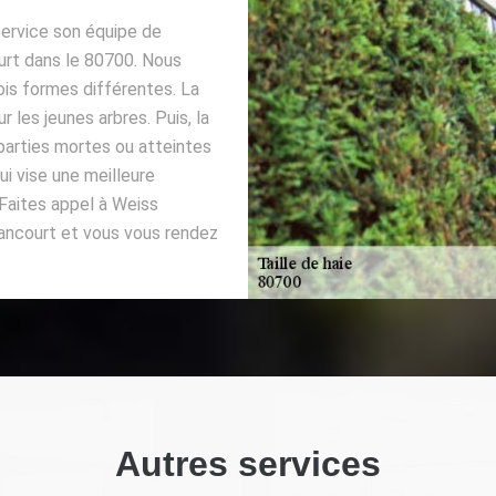
service son équipe de
ourt dans le 80700. Nous
trois formes différentes. La
 les jeunes arbres. Puis, la
s parties mortes ou atteintes
qui vise une meilleure
 Faites appel à Weiss
mancourt et vous vous rendez
Autres services