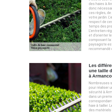
des haies à Ar
donc nécessai
ces règles, de 
votre jardin. L
respect de ce
temps des pro
L’entretien rég
et d’orienter 
composant la 
paysagiste est
recommandé du
Les différ
une taille 
à Armanco
Nombreuses so
pour réaliser u
sécurité à Arm
dans un premi
correspondant 
haie à tailler
des matériels