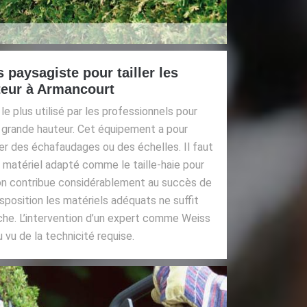
paysagiste pour tailler les
teur à Armancourt
 le plus utilisé par les professionnels pour
 à grande hauteur. Cet équipement a pour
r des échafaudages ou des échelles. Il faut
un matériel adapté comme le taille-haie pour
on contribue considérablement au succès de
disposition les matériels adéquats ne suffit
che. L’intervention d’un expert comme Weiss
 vu de la technicité requise.