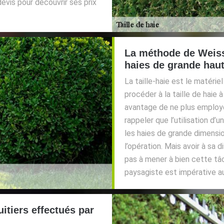
vis pour découvrir ses prix
La méthode de Weiss 
haies de grande hau
La taille-haie est le matériel
procéder à la taille de haie
avantage de ne plus employe
rappeler que l’utilisation d’
les haies de grande dimensi
l’opération. Mais avoir à sa 
pas à mener à bien cette tâ
paysagiste est impérative au
uitiers effectués par