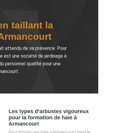
 taillant la
 Armancourt
rait attendu de sa présence. Pour
te est une société de jardinage à
du personnel qualifié pour une
rmancourt.
Les types d’arbustes vigoureux
pour la formation de haie à
Armancourt
Pour former une haie à Armancourt dans le