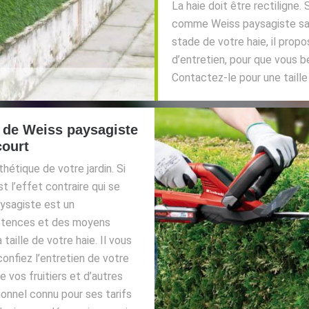
La haie doit être rectiligne. 
comme Weiss paysagiste saur
stade de votre haie, il propo
d’entretien, pour que vous b
Contactez-le pour une taille
 de Weiss paysagiste
court
hétique de votre jardin. Si
t l’effet contraire qui se
aysagiste est un
étences et des moyens
taille de votre haie. Il vous
confiez l’entretien de votre
de vos fruitiers et d’autres
ionnel connu pour ses tarifs