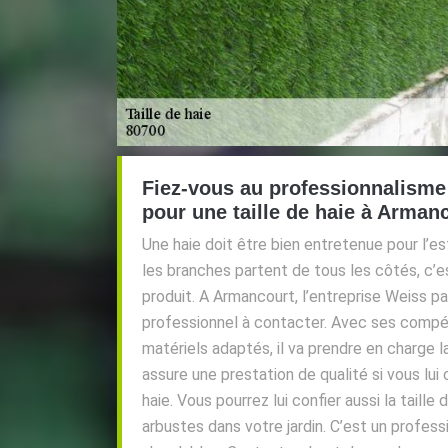
Fiez-vous au professionnalisme
pour une taille de haie à Arman
Une haie doit être bien entretenue pour l’est
les branches partent de tous les côtés, c’es
produit. A Armancourt, l’entreprise Weiss p
professionnel à contacter. Avec ses comp
matériels adaptés, il va prendre en charge la 
assure une prestation de qualité si vous lui 
haie. Vous pourrez lui confier aussi la taille 
arbustes dans votre jardin. C’est un profess