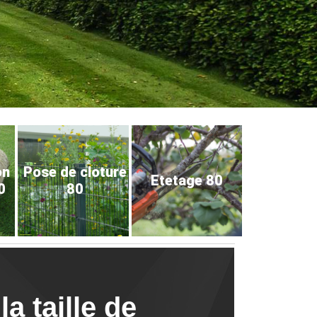
on
Pose de cloture
Etetage 80
0
80
a taille de