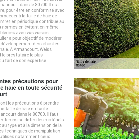
mancourt dans le 80700. Il est
re, pour être en conformité avec
procéder à la taille de haie de
’entretien périodique contribue au
s normes en évitant en même
blèmes avec vos voisins.
ulier a pour objectif de modérer
le développement des arbustes
haie. À Armancourt, Weiss
 le prestataire le plus
 fait de son expertise.
entes précautions pour
de haie en toute sécurité
urt
nt les précautions à prendre
ne taille de haie en toute
ancourt dans le 80700. Il faut
er temps se doter des matériels
au type et à la dimension de la
. Les techniques de manipulation
 utilisés notamment ceux