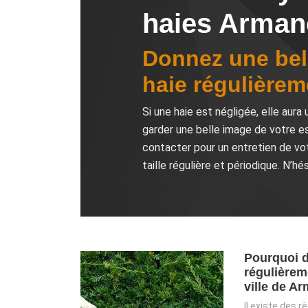
haies Arman
Donnez une bell
haie régulière
Si une haie est négligée, elle aura
garder une belle image de votre es
contacter pour un entretien de vot
taille régulière et périodique. N’h
Pourquoi d
régulièrem
ville de A
Il existe des 