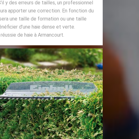
S’il y des erreurs de tailles, un professionnel
a apporter une correction. En fonction du
sera une taille de formation ou une taille
énéficier d’une haie dense et verte.
 réussie de haie à Armancourt.