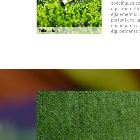
spécifiques co
également être
également sui
portant des lu
chaussures ad
équipements de