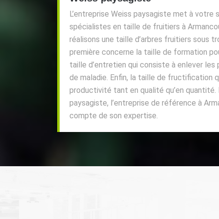
L’entreprise Weiss paysagiste met à votre 
spécialistes en taille de fruitiers à Armanc
réalisons une taille d’arbres fruitiers sous 
première concerne la taille de formation pour
taille d’entretien qui consiste à enlever le
de maladie. Enfin, la taille de fructification 
productivité tant en qualité qu’en quantité.
paysagiste, l’entreprise de référence à Ar
compte de son expertise.