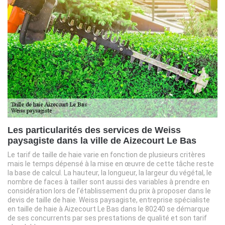
Les particularités des services de Weiss
paysagiste dans la ville de Aizecourt Le Bas
Le tarif de taille de haie varie en fonction de plusieurs critères
mais le temps dépensé à la mise en œuvre de cette tâche reste
la base de calcul. La hauteur, la longueur, la largeur du végétal, le
nombre de faces à tailler sont aussi des variables à prendre en
considération lors de l’établissement du prix à proposer dans le
devis de taille de haie. Weiss paysagiste, entreprise spécialiste
en taille de haie à Aizecourt Le Bas dans le 80240 se démarque
de ses concurrents par ses prestations de qualité et son tarif