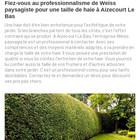
Fiez-vous au professionnalisme de Weiss
paysagiste pour une taille de haie à Aizecourt Le
Bas
Une haie doit être bien entretenue pour l’esthétique de votre
jardin. Si les branches partent de tous les côtés, c’est l’effet
contraire qui se produit. A Aizecourt Le Bas, l’entreprise Weiss
paysagiste est un professionnel à contacter. Avec ses
compétences et des moyens matériels adaptés, il va prendre en
charge la taille de votre haie. Il vous assure une prestation de
qualité si vous lui confiez l’entretien de votre haie. Vous pourrez
lui confier aussi la taille de vos fruitiers et d’autres arbustes
dans votre jardin. C’est un professionnel connu pour ses tarifs
abordables. Contactez-le et demandez un devis pour découvrir
ses prix pas chers.