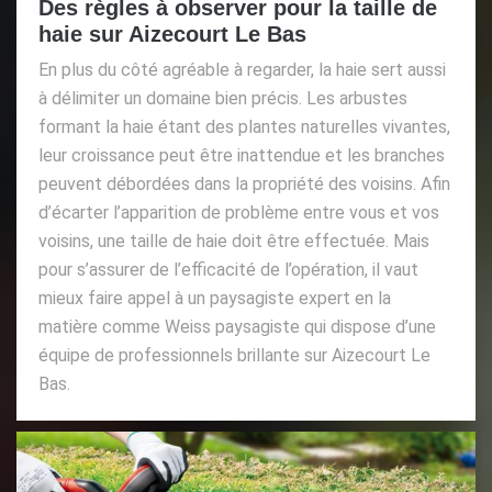
Des règles à observer pour la taille de
haie sur Aizecourt Le Bas
En plus du côté agréable à regarder, la haie sert aussi
à délimiter un domaine bien précis. Les arbustes
formant la haie étant des plantes naturelles vivantes,
leur croissance peut être inattendue et les branches
peuvent débordées dans la propriété des voisins. Afin
d’écarter l’apparition de problème entre vous et vos
voisins, une taille de haie doit être effectuée. Mais
pour s’assurer de l’efficacité de l’opération, il vaut
mieux faire appel à un paysagiste expert en la
matière comme Weiss paysagiste qui dispose d’une
équipe de professionnels brillante sur Aizecourt Le
Bas.