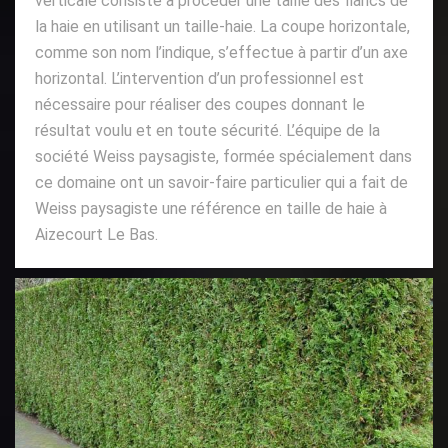
verticale consiste à procéder une taille des flancs de
la haie en utilisant un taille-haie. La coupe horizontale,
comme son nom l’indique, s’effectue à partir d’un axe
horizontal. L’intervention d’un professionnel est
nécessaire pour réaliser des coupes donnant le
résultat voulu et en toute sécurité. L’équipe de la
société Weiss paysagiste, formée spécialement dans
ce domaine ont un savoir-faire particulier qui a fait de
Weiss paysagiste une référence en taille de haie à
Aizecourt Le Bas.