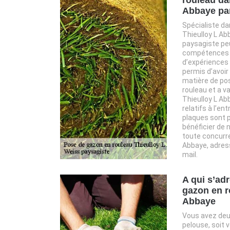
Abbaye pa
Spécialiste da
Thieulloy L Ab
paysagiste peu
compétences 
d’expériences
permis d’avoir 
matière de pos
rouleau et a va
Thieulloy L Ab
relatifs à l’en
plaques sont p
bénéficier de n
toute concurre
Abbaye, adres
mail.
A qui s’ad
gazon en r
Abbaye
Vous avez deu
pelouse, soit 