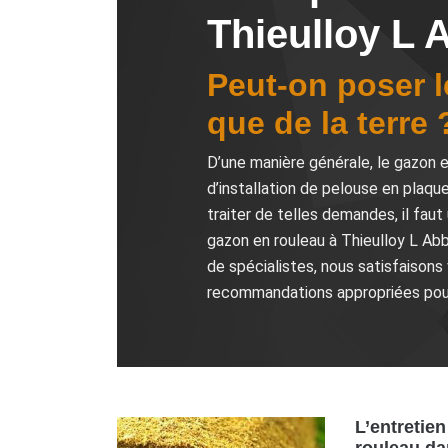
Thieulloy L 
Peut-on poser l
que de la terre 
D’une manière générale, le gazon e
d’installation de pelouse en plaqu
traiter de telles demandes, il faut
gazon en rouleau à Thieulloy L Abb
de spécialistes, nous satisfaison
recommandations appropriées pour
L’entretie
rouleau dan