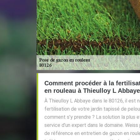
Comment procéder à la fertilisa
en rouleau à Thieulloy L Abbaye
À Thieulloy L Abbaye dans le 80126, il est 
fertilisation de votre jardin tapissé de pelo
comment s’y prendre ? La solution la plus e
service d’un expert dans le domaine. Weiss 
de référence en entretien de gazon en roule