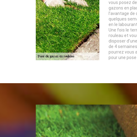
vous posez de
gazons en pla
l’avantage de 
quelques semai
en le labourant
Une fois le ter
rouleau et vou
disposer d’une
de 4 semaines.
pourrez vous 
pour une pose 