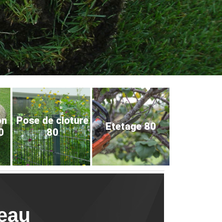
on
Pose de cloture
Etetage 80
0
80
leau