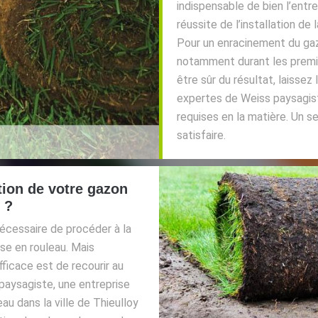
indispensable de bien l’entr
réussite de l’installation de
Pour un enracinement du gazo
notamment durant les premiè
être sûr du résultat, laissez
expertes de Weiss paysagist
requises en la matière. Un s
satisfaire.
tion de votre gazon
 ?
nécessaire de procéder à la
use en rouleau. Mais
fficace est de recourir au
paysagiste, une entreprise
au dans la ville de Thieulloy