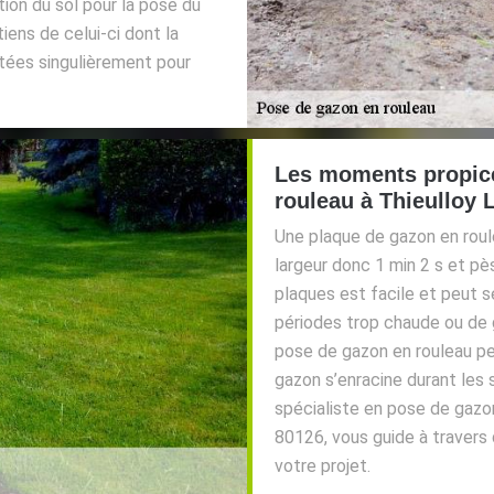
on du sol pour la pose du
iens de celui-ci dont la
itées singulièrement pour
Les moments propice
rouleau à Thieulloy 
Une plaque de gazon en rou
largeur donc 1 min 2 s et pè
plaques est facile et peut s
périodes trop chaude ou de g
pose de gazon en rouleau pe
gazon s’enracine durant les 
spécialiste en pose de gazo
80126, vous guide à travers 
votre projet.