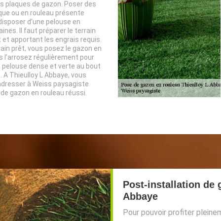
s plaques de gazon. Poser des
que ou en rouleau présente
disposer d’une pelouse en
nes. Il faut préparer le terrain
 et apportant les engrais requis.
rain prêt, vous posez le gazon en
s l’arrosez régulièrement pour
 pelouse dense et verte au bout
 A Thieulloy L Abbaye, vous
adresser à Weiss paysagiste
de gazon en rouleau réussi.
Post-installation de
Abbaye
Pour pouvoir profiter pleine