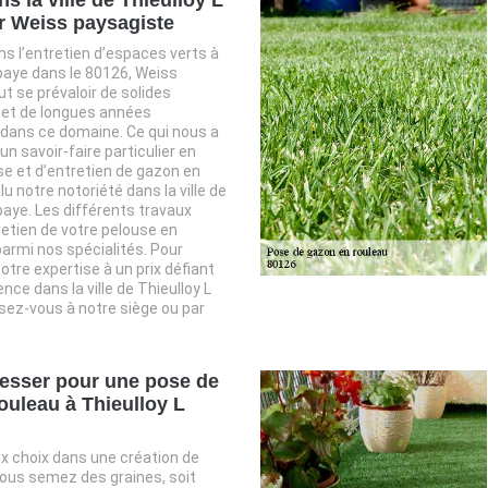
r Weiss paysagiste
ns l’entretien d’espaces verts à
baye dans le 80126, Weiss
t se prévaloir de solides
et de longues années
 dans ce domaine. Ce qui nous a
un savoir-faire particulier en
e et d’entretien de gazon en
lu notre notoriété dans la ville de
baye. Les différents travaux
tretien de votre pelouse en
armi nos spécialités. Pour
otre expertise à un prix défiant
nce dans la ville de Thieulloy L
sez-vous à notre siège ou par
resser pour une pose de
ouleau à Thieulloy L
x choix dans une création de
vous semez des graines, soit