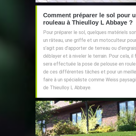
Comment préparer le sol pour 
rouleau à Thieulloy L Abbaye ?
Pour préparer le sol, quelques matériels s
un râteau, une griffe et un motoculteur pour
s’agit pas d’apporter de terreau ou d’engrais
déblayer et à niveler le terrain. Pour cela, il
sera effectuée la pose de pelouse en roule
de ces différentes tâches et pour un meilleu
faire à un spécialiste comme Weiss paysagist
de Thieulloy L Abbaye.