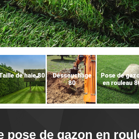
Taille de haie 80
Déssouchage
Pose de gaz
80
en rouleau 8
e pose de gazon en rou