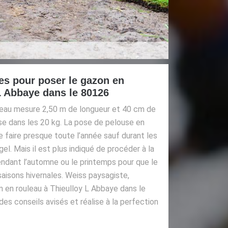
s pour poser le gazon en
L Abbaye dans le 80126
leau mesure 2,50 m de longueur et 40 cm de
se dans les 20 kg. La pose de pelouse en
e faire presque toute l’année sauf durant les
el. Mais il est plus indiqué de procéder à la
ndant l’automne ou le printemps pour que le
saisons hivernales. Weiss paysagiste,
n en rouleau à Thieulloy L Abbaye dans le
des conseils avisés et réalise à la perfection