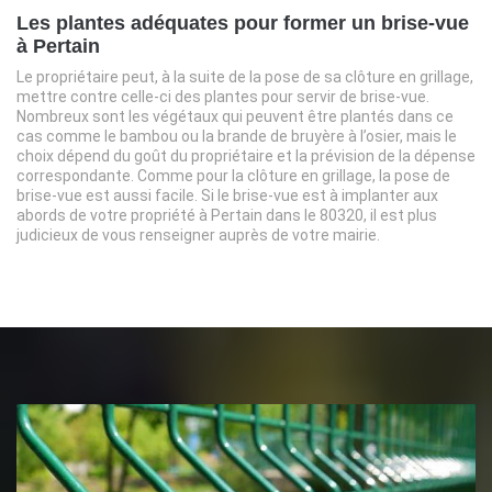
Les plantes adéquates pour former un brise-vue
à Pertain
Le propriétaire peut, à la suite de la pose de sa clôture en grillage,
mettre contre celle-ci des plantes pour servir de brise-vue.
Nombreux sont les végétaux qui peuvent être plantés dans ce
cas comme le bambou ou la brande de bruyère à l’osier, mais le
choix dépend du goût du propriétaire et la prévision de la dépense
correspondante. Comme pour la clôture en grillage, la pose de
brise-vue est aussi facile. Si le brise-vue est à implanter aux
abords de votre propriété à Pertain dans le 80320, il est plus
judicieux de vous renseigner auprès de votre mairie.