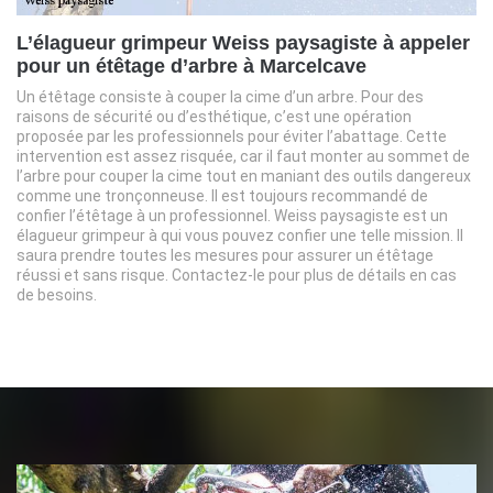
L’élagueur grimpeur Weiss paysagiste à appeler
pour un étêtage d’arbre à Marcelcave
Un étêtage consiste à couper la cime d’un arbre. Pour des
raisons de sécurité ou d’esthétique, c’est une opération
proposée par les professionnels pour éviter l’abattage. Cette
intervention est assez risquée, car il faut monter au sommet de
l’arbre pour couper la cime tout en maniant des outils dangereux
comme une tronçonneuse. Il est toujours recommandé de
confier l’étêtage à un professionnel. Weiss paysagiste est un
élagueur grimpeur à qui vous pouvez confier une telle mission. Il
saura prendre toutes les mesures pour assurer un étêtage
réussi et sans risque. Contactez-le pour plus de détails en cas
de besoins.