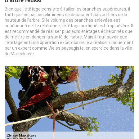
d’arbre réussi
Bien que l’étêtage consiste à tailler les branches supérieures, il
faut que les parties éliminées ne dépassent pas un tiers de la
hauteur de l’arbre. Si le volume des branches enlevées est
supérieur à cette référence, l’étêtage pratiqué est trop sévère. Il
est recommandé de réaliser plusieurs étêtages échelonnés que
de mettre en danger la santé de l’arbre. Mais il faut savoir que
l’étêtage est une opération exceptionnelle à réaliser uniquement
par un expert comme Weiss paysagiste, en exercice dans la ville
de Marcelcave.