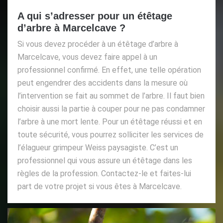
A qui s’adresser pour un étêtage
d’arbre à Marcelcave ?
Si vous devez procéder à un étêtage d’arbre à
Marcelcave, vous devez faire appel à un
professionnel confirmé. En effet, une telle opération
peut engendrer des accidents dans la mesure où
l’intervention se fait au sommet de l’arbre. Il faut bien
choisir aussi la partie à couper pour ne pas condamner
l’arbre à une mort lente. Pour un étêtage réussi et en
toute sécurité, vous pourrez solliciter les services de
l’élagueur grimpeur Weiss paysagiste. C’est un
professionnel qui vous assure un étêtage dans les
règles de la profession. Contactez-le et faites-lui
part de votre projet si vous êtes à Marcelcave.