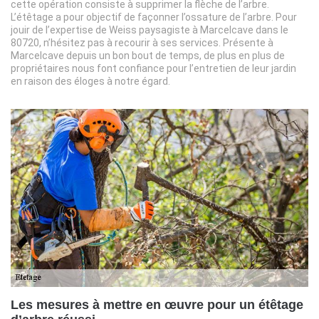
cette opération consiste à supprimer la flèche de l’arbre.
L’étêtage a pour objectif de façonner l’ossature de l’arbre. Pour
jouir de l’expertise de Weiss paysagiste à Marcelcave dans le
80720, n’hésitez pas à recourir à ses services. Présente à
Marcelcave depuis un bon bout de temps, de plus en plus de
propriétaires nous font confiance pour l’entretien de leur jardin
en raison des éloges à notre égard.
Les mesures à mettre en œuvre pour un étêtage