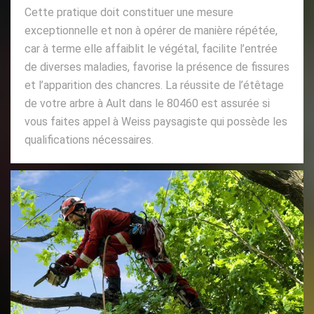
Cette pratique doit constituer une mesure
exceptionnelle et non à opérer de manière répétée,
car à terme elle affaiblit le végétal, facilite l’entrée
de diverses maladies, favorise la présence de fissures
et l’apparition des chancres. La réussite de l’étêtage
de votre arbre à Ault dans le 80460 est assurée si
vous faites appel à Weiss paysagiste qui possède les
qualifications nécessaires.