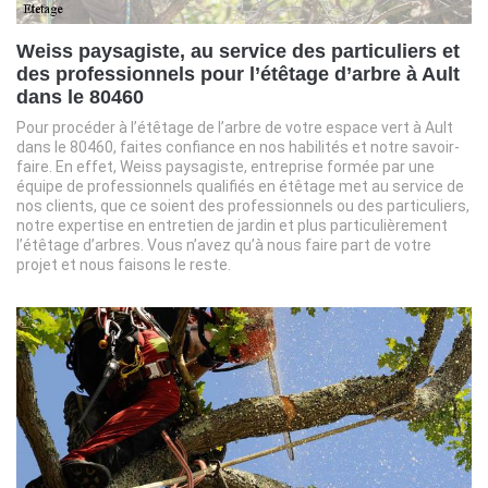
Weiss paysagiste, au service des particuliers et
des professionnels pour l’étêtage d’arbre à Ault
dans le 80460
Pour procéder à l’étêtage de l’arbre de votre espace vert à Ault
dans le 80460, faites confiance en nos habilités et notre savoir-
faire. En effet, Weiss paysagiste, entreprise formée par une
équipe de professionnels qualifiés en étêtage met au service de
nos clients, que ce soient des professionnels ou des particuliers,
notre expertise en entretien de jardin et plus particulièrement
l’étêtage d’arbres. Vous n’avez qu’à nous faire part de votre
projet et nous faisons le reste.