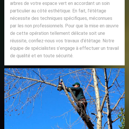
arbres de votre espace vert en accordant un soin
particulier au côté esthétique. En fait, l’étêtage
nécessite des techniques spécifiques, méconnues
par les non professionnels. Pour que la mise en œuvre
de cette opération tellement délicate soit une
réussite, confiez-nous vos travaux d’étêtage. Notre
équipe de spécialistes s’engage à effectuer un travail
de qualité et en toute sécurité.