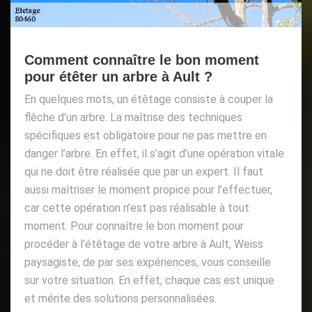
Comment connaître le bon moment
pour étêter un arbre à Ault ?
En quelques mots, un étêtage consiste à couper la
flèche d’un arbre. La maîtrise des techniques
spécifiques est obligatoire pour ne pas mettre en
danger l’arbre. En effet, il s’agit d’une opération vitale
qui ne doit être réalisée que par un expert. Il faut
aussi maîtriser le moment propice pour l’effectuer,
car cette opération n’est pas réalisable à tout
moment. Pour connaître le bon moment pour
procéder à l’étêtage de votre arbre à Ault, Weiss
paysagiste, de par ses expériences, vous conseille
sur votre situation. En effet, chaque cas est unique
et mérite des solutions personnalisées.