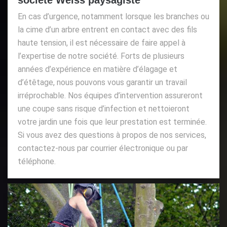
En cas d’urgence, notamment lorsque les branches ou
la cime d’un arbre entrent en contact avec des fils
haute tension, il est nécessaire de faire appel à
l’expertise de notre société. Forts de plusieurs
années d’expérience en matière d’élagage et
d’étêtage, nous pouvons vous garantir un travail
irréprochable. Nos équipes d’intervention assureront
une coupe sans risque d’infection et nettoieront
votre jardin une fois que leur prestation est terminée.
Si vous avez des questions à propos de nos services,
contactez-nous par courrier électronique ou par
téléphone.