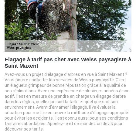
Elagage à tarif pas cher avec Weiss paysagiste à
Saint Maxent
Avez-vous un projet d’élagage d’arbres en vue à Saint Maxent ?
Vous pourrez solliciter les services de Weiss paysagiste. C’est
un élagueur grimpeur de bonne réputation grâce à la qualité de
ses réalisations. Avec une expérience de plusieurs années à son
actif, il est en mesure de prendre en charge un élagage d’arbre
dans les règles, quelle que soit la taille et quel que soit son
environnement. Avant d’entamer l’élagage, il va évaluer la
situation pour mettre en œuvre la méthode d’élagage approprié
pour éviter les accidents. Il est connu aussi pour ses conditions
tarifaires abordables. Appelez-le et de mandez un devis pour
découvrir ses tarifs.