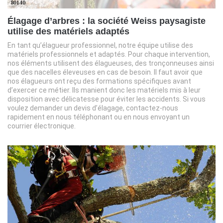
Élagage d’arbres : la société Weiss paysagiste
utilise des matériels adaptés
En tant qu’élagueur professionnel, notre équipe utilise des
matériels professionnels et adaptés. Pour chaque intervention,
nos éléments utilisent des élagueuses, des tronçonneuses ainsi
que des nacelles éleveuses en cas de besoin. Il faut avoir que
nos élagueurs ont reçu des formations spécifiques avant
d’exercer ce métier. Ils manient donc les matériels mis à leur
disposition avec délicatesse pour éviter les accidents. Si vous
voulez demander un devis d’élagage, contactez-nous
rapidement en nous téléphonant ou en nous envoyant un
courrier électronique.