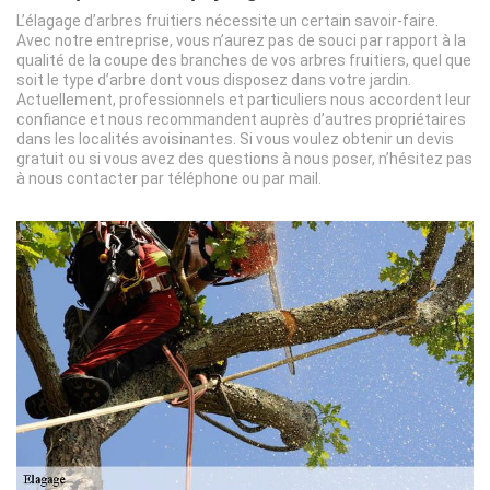
L’élagage d’arbres fruitiers nécessite un certain savoir-faire.
Avec notre entreprise, vous n’aurez pas de souci par rapport à la
qualité de la coupe des branches de vos arbres fruitiers, quel que
soit le type d’arbre dont vous disposez dans votre jardin.
Actuellement, professionnels et particuliers nous accordent leur
confiance et nous recommandent auprès d’autres propriétaires
dans les localités avoisinantes. Si vous voulez obtenir un devis
gratuit ou si vous avez des questions à nous poser, n’hésitez pas
à nous contacter par téléphone ou par mail.