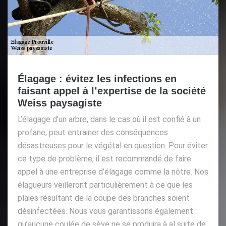
Élagage : évitez les infections en
faisant appel à l’expertise de la société
Weiss paysagiste
L’élagage d’un arbre, dans le cas où il est confié à un
profane, peut entrainer des conséquences
désastreuses pour le végétal en question. Pour éviter
ce type de problème, il est recommandé de faire
appel à une entreprise d’élagage comme la nôtre. Nos
élagueurs veilleront particulièrement à ce que les
plaies résultant de la coupe des branches soient
désinfectées. Nous vous garantissons également
qu’aucune coulée de sève ne se produira à al suite de