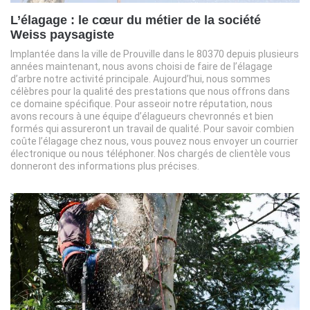
L’élagage : le cœur du métier de la société
Weiss paysagiste
Implantée dans la ville de Prouville dans le 80370 depuis plusieurs
années maintenant, nous avons choisi de faire de l’élagage
d’arbre notre activité principale. Aujourd’hui, nous sommes
célèbres pour la qualité des prestations que nous offrons dans
ce domaine spécifique. Pour asseoir notre réputation, nous
avons recours à une équipe d’élagueurs chevronnés et bien
formés qui assureront un travail de qualité. Pour savoir combien
coûte l’élagage chez nous, vous pouvez nous envoyer un courrier
électronique ou nous téléphoner. Nos chargés de clientèle vous
donneront des informations plus précises.