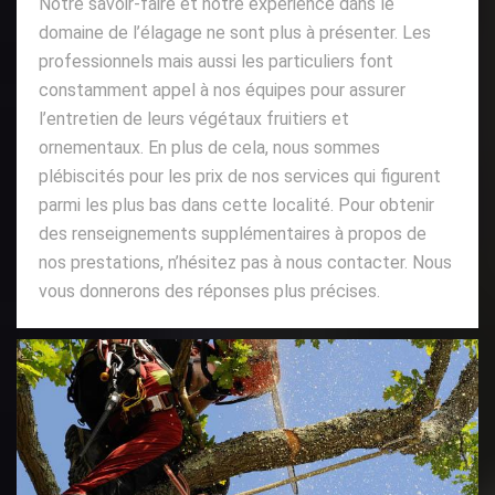
Notre savoir-faire et notre expérience dans le
domaine de l’élagage ne sont plus à présenter. Les
professionnels mais aussi les particuliers font
constamment appel à nos équipes pour assurer
l’entretien de leurs végétaux fruitiers et
ornementaux. En plus de cela, nous sommes
plébiscités pour les prix de nos services qui figurent
parmi les plus bas dans cette localité. Pour obtenir
des renseignements supplémentaires à propos de
nos prestations, n’hésitez pas à nous contacter. Nous
vous donnerons des réponses plus précises.