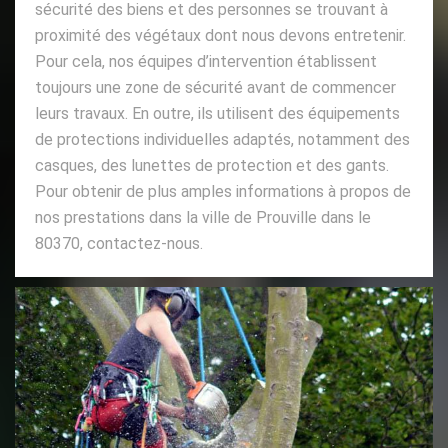
sécurité des biens et des personnes se trouvant à
proximité des végétaux dont nous devons entretenir.
Pour cela, nos équipes d’intervention établissent
toujours une zone de sécurité avant de commencer
leurs travaux. En outre, ils utilisent des équipements
de protections individuelles adaptés, notamment des
casques, des lunettes de protection et des gants.
Pour obtenir de plus amples informations à propos de
nos prestations dans la ville de Prouville dans le
80370, contactez-nous.