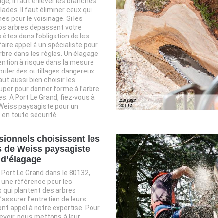
ge, il faut enlever les branches
ades. Il faut éliminer ceux qui
es pour le voisinage. Si les
os arbres dépassent votre
 êtes dans l’obligation de les
 faire appel à un spécialiste pour
rbre dans les règles. Un élagage
ention à risque dans la mesure
ipuler des outillages dangereux
faut aussi bien choisir les
per pour donner forme à l’arbre
es. A Port Le Grand, fiez-vous à
 Weiss paysagiste pour un
 en toute sécurité.
sionnels choisissent les
s de Weiss paysagiste
 d’élagage
e Port Le Grand dans le 80132,
ne référence pour les
 qui plantent des arbres
 d’assurer l’entretien de leurs
ont appel à notre expertise. Pour
evoir, nous mettons à leur