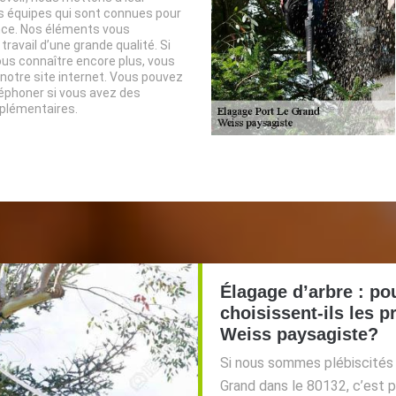
s équipes qui sont connues pour
ce. Nos éléments vous
travail d’une grande qualité. Si
us connaître encore plus, vous
 notre site internet. Vous pouvez
éphoner si vous avez des
plémentaires.
Élagage d’arbre : po
choisissent-ils les p
Weiss paysagiste?
Si nous sommes plébiscités p
Grand dans le 80132, c’est 