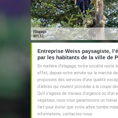
Entreprise Weiss paysagiste, l’é
par les habitants de la ville de
En matière d’élagage, notre société reste l
effet, depuis notre arrivée sur le marché d
proposons des services d’une qualité except
d’arbres qui veulent procéder à la coupe de
Qu’il s’agisse de travaux d’urgence ou d’un 
végétaux, nous vous garantissons un travail 
l’art pour éviter que votre arbre tombe mal
informations, contactez-nous.