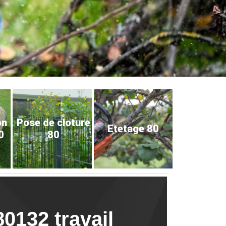
on
Pose de cloture
Etetage 80
0
80
0132 travail