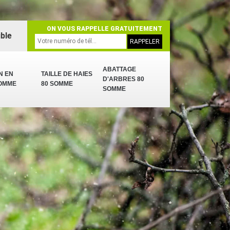
ON VOUS RAPPELLE GRATUITEMENT
ble
ABATTAGE
N EN
TAILLE DE HAIES
D'ARBRES 80
SOMME
80 SOMME
SOMME