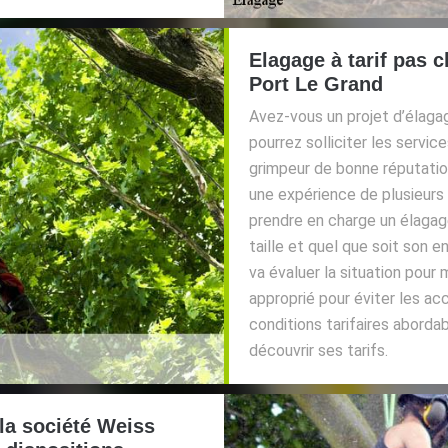
Elagage à tarif pas 
Port Le Grand
Avez-vous un projet d’élaga
pourrez solliciter les servi
grimpeur de bonne réputation
une expérience de plusieurs 
prendre en charge un élagage
taille et quel que soit son e
va évaluer la situation pou
approprié pour éviter les acc
conditions tarifaires aborda
découvrir ses tarifs.
 la société Weiss