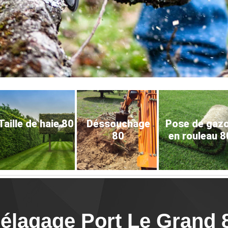
Taille de haie 80
Déssouchage
Pose de gaz
80
en rouleau 8
'élagage Port Le Grand 8