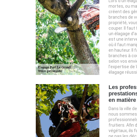
Lors d’un élaga
mortes, ou mal
créent des gên
branches de v
propriété, vous
couper. Il faut
un élagage d’a
est une interv
où il faut man
en hauteur. Il 
branches à cou
selon vos envi
l’expertise de
élagage réussi
Les profes
prestation
en matière
Dans la ville d
nous sommes u
professionnels
fruitiers. Afin
végétaux, ils f
ne pas les déc