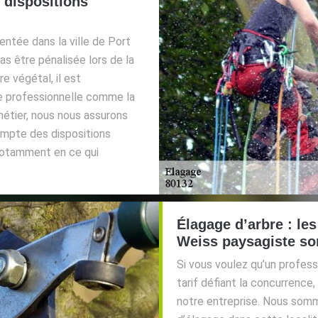
 dispositions
entée dans la ville de Port
as être pénalisée lors de la
e végétal, il est
e professionnelle comme la
métier, nous nous assurons
ompte des dispositions
 notamment en ce qui
Élagage d’arbre : les
Weiss paysagiste son
Si vous voulez qu’un profess
tarif défiant la concurrence
notre entreprise. Nous somm