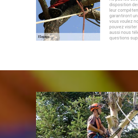
disposition de
leur compéten
garantiront un 
vous voulez no
pouvez visiter
aussi nous tél
questions sup