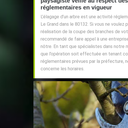
paysagiste veille au respect des
réglementaires en vigueur
L’élagage d’un arbre est une activité réglem
Le Grand dans le 80132. Si vous ne voulez p
réalisation de la coupe des branches de votr
recommandé de faire appel à une entrepris
nôtre. En tant que spécialistes dans notre 
que l’opération soit effectuée en tenant c
réglementaires prévues par la préfecture,
concerne les horaires.