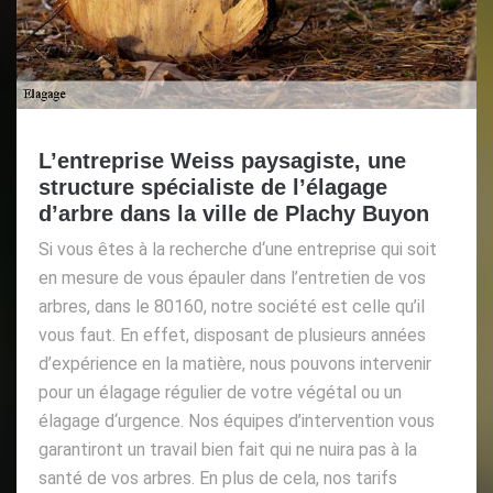
L’entreprise Weiss paysagiste, une
structure spécialiste de l’élagage
d’arbre dans la ville de Plachy Buyon
Si vous êtes à la recherche d‘une entreprise qui soit
en mesure de vous épauler dans l’entretien de vos
arbres, dans le 80160, notre société est celle qu’il
vous faut. En effet, disposant de plusieurs années
d’expérience en la matière, nous pouvons intervenir
pour un élagage régulier de votre végétal ou un
élagage d‘urgence. Nos équipes d’intervention vous
garantiront un travail bien fait qui ne nuira pas à la
santé de vos arbres. En plus de cela, nos tarifs