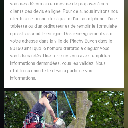
sommes désormais en mesure de proposer à nos
clients des devis en ligne. Pour cela, nous invitons nos
clients à se connecter à partir d’un smartphone, d’une
tablette ou d’un ordinateur et de remplir le formulaire
qui est disponible en ligne. Des renseignements sur
votre adresse dans la ville de Plachy Buyon dans le
80160 ainsi que le nombre d’arbres à élaguer vous
sont demandés. Une fois que vous avez rempli les
informations demandées, vous les validez. Nous
établirons ensuite le devis à partir de vos
informations.