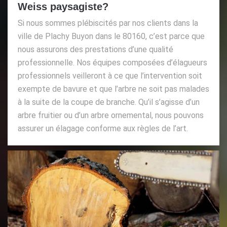
Weiss paysagiste?
Si nous sommes plébiscités par nos clients dans la
ville de Plachy Buyon dans le 80160, c’est parce que
nous assurons des prestations d’une qualité
professionnelle. Nos équipes composées d’élagueurs
professionnels veilleront à ce que l’intervention soit
exempte de bavure et que l’arbre ne soit pas malades
à la suite de la coupe de branche. Qu’il s’agisse d’un
arbre fruitier ou d’un arbre ornemental, nous pouvons
assurer un élagage conforme aux règles de l’art.