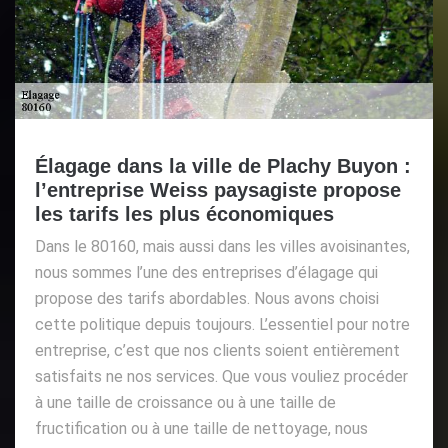
Élagage dans la ville de Plachy Buyon :
l’entreprise Weiss paysagiste propose
les tarifs les plus économiques
Dans le 80160, mais aussi dans les villes avoisinantes,
nous sommes l’une des entreprises d’élagage qui
propose des tarifs abordables. Nous avons choisi
cette politique depuis toujours. L’essentiel pour notre
entreprise, c’est que nos clients soient entièrement
satisfaits ne nos services. Que vous vouliez procéder
à une taille de croissance ou à une taille de
fructification ou à une taille de nettoyage, nous