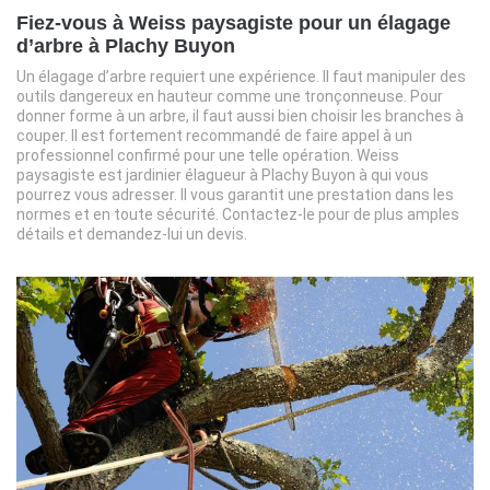
Fiez-vous à Weiss paysagiste pour un élagage
d’arbre à Plachy Buyon
Un élagage d’arbre requiert une expérience. Il faut manipuler des
outils dangereux en hauteur comme une tronçonneuse. Pour
donner forme à un arbre, il faut aussi bien choisir les branches à
couper. Il est fortement recommandé de faire appel à un
professionnel confirmé pour une telle opération. Weiss
paysagiste est jardinier élagueur à Plachy Buyon à qui vous
pourrez vous adresser. Il vous garantit une prestation dans les
normes et en toute sécurité. Contactez-le pour de plus amples
détails et demandez-lui un devis.