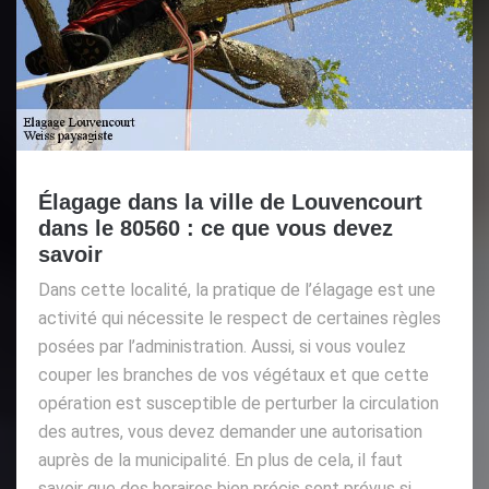
Élagage dans la ville de Louvencourt
dans le 80560 : ce que vous devez
savoir
Dans cette localité, la pratique de l’élagage est une
activité qui nécessite le respect de certaines règles
posées par l’administration. Aussi, si vous voulez
couper les branches de vos végétaux et que cette
opération est susceptible de perturber la circulation
des autres, vous devez demander une autorisation
auprès de la municipalité. En plus de cela, il faut
savoir que des horaires bien précis sont prévus si