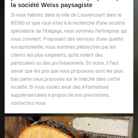
la société Weiss paysagiste
Si vous habitez dans la ville de Louvencourt dans le
80560 et que vous êtes à la recherche d’une société
spécialiste de l’élagage, nous sommes l’entreprise qui
vous convient. Proposant des services d’une qualité
exceptionnelle, nous sommes plébiscités par les
clients les plus exigeants, qu’ils soient des
particuliers ou des professionnels. En outre, il faut
savoir que les prix que nous proposons sont les plus
bas parmi ceux proposés sur le marché dans cette
localité. Si vous voulez avoir des informations
supplémentaires à propos de nos prestations,
contactez-nous.