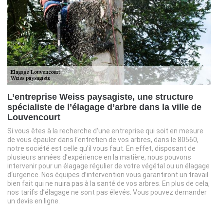
L’entreprise Weiss paysagiste, une structure
spécialiste de l’élagage d’arbre dans la ville de
Louvencourt
Si vous êtes à la recherche d‘une entreprise qui soit en mesure
de vous épauler dans l’entretien de vos arbres, dans le 80560,
notre société est celle qu’il vous faut. En effet, disposant de
plusieurs années d’expérience en la matière, nous pouvons
intervenir pour un élagage régulier de votre végétal ou un élagage
d‘urgence. Nos équipes d’intervention vous garantiront un travail
bien fait qui ne nuira pas à la santé de vos arbres. En plus de cela,
nos tarifs d’élagage ne sont pas élevés. Vous pouvez demander
un devis en ligne.