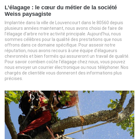
L’élagage : le cœur du métier de la société
Weiss paysagiste
Implantée dans la ville de Louvencourt dans le 80560 depuis
plusieurs années maintenant, nous avons choisi de faire de
l’élagage d’arbre notre activité principale. Aujourd’hui, nous
sommes célèbres pour la qualité des prestations que nous
offrons dans ce domaine spécifique. Pour asseoir notre
réputation, nous avons recours à une équipe d’élagueurs
chevronnés et bien formés qui assureront un travail de qualité.
Pour savoir combien coûte l’élagage chez nous, vous pouvez
nous envoyer un courrier électronique ou nous téléphoner. Nos
chargés de clientèle vous donneront des informations plus
précises.