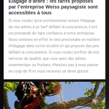
Élagage d’arbre : les tarifs proposés
par l’entreprise Weiss paysagiste sont
accessibles à tous
Si vous voulez qu’un professionnel assure l’élagage
de vos arbres à un tarif défiant la concurrence, il est
recommandé de faire confiance à notre entreprise.
Nous sommes en effet le seul prestataire en matière
d’élagage dans cette localité et qui propose des prix
défiant la concurrence. Si vous voulez profiter de nos
services de qualité, que vous ayez des arbres
ornementaux ou fruitiers, n’hésitez pas à nous passer
un coup de fil et vous recevrez un devis gratuit.