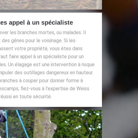
tes appel à un spécialiste
lever les branches mortes, ou malades. Il
 des gênes pour le voisinage. Si les
ssent votre propriété, vous êtes dans
 faut faire appel à un spécialiste pour un
les. Un élagage est une intervention à risque
nipuler des outillages dangereux en hauteur.
es branches à couper pour donner forme à
Hescamps, fiez-vous à l’expertise de Weiss
éussi en toute sécurité.