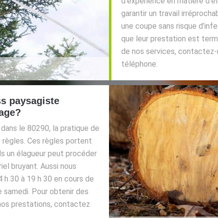
d’expérience en matière d’é
garantir un travail irréproch
une coupe sans risque d’infe
que leur prestation est term
de nos services, contactez-n
téléphone.
ss paysagiste
gage?
 dans le 80290, la pratique de
s règles. Ces règles portent
ls un élagueur peut procéder
iel bruyant. Aussi nous
4 h 30 à 19 h 30 en cours de
le samedi. Pour obtenir des
nos prestations, contactez