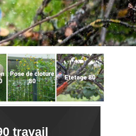
on
Pose de cloture
Etetage 80
0
80
0 travail