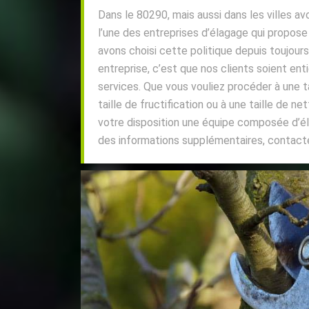
Dans le 80290, mais aussi dans les villes a
l’une des entreprises d’élagage qui propose
avons choisi cette politique depuis toujours
entreprise, c’est que nos clients soient ent
services. Que vous vouliez procéder à une t
taille de fructification ou à une taille de 
votre disposition une équipe composée d’é
des informations supplémentaires, contact