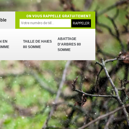
ON VOUS RAPPELLE GRATUITEMENT
ble
ABATTAGE
N EN
TAILLE DE HAIES
D'ARBRES 80
SOMME
80 SOMME
SOMME