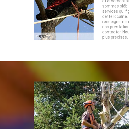
et ornementaux
sommes plébisc
services qui f
cette localité.
renseignement
nos prestation
contacter. No
plus précises.