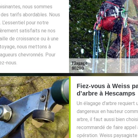
voisinantes, nous sommes
 des tarifs abordables. Nous
. L’essentiel pour notre
ièrement satisfaits ne nos
aille de croissance ou à une
nettoyage, nous mettons à
lagueurs chevronnés. Pour
ez-nous.
Fiez-vous à Weiss p
d’arbre à Hescamps
Un élagage d’arbre requiert u
dangereux en hauteur comme
arbre, il faut aussi bien choi
recommandé de faire appel à
opération. Weiss paysagiste 