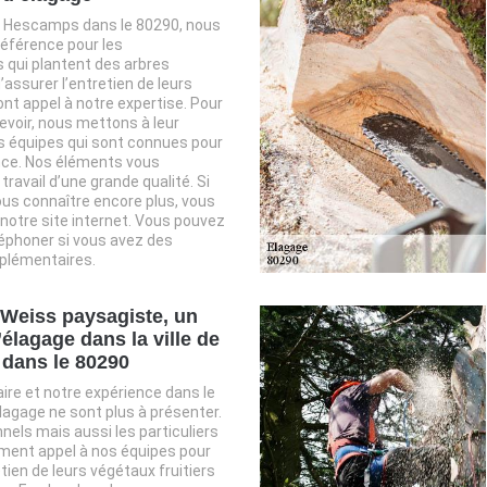
de Hescamps dans le 80290, nous
férence pour les
 qui plantent des arbres
 d’assurer l’entretien de leurs
ont appel à notre expertise. Pour
evoir, nous mettons à leur
s équipes qui sont connues pour
ce. Nos éléments vous
travail d’une grande qualité. Si
us connaître encore plus, vous
 notre site internet. Vous pouvez
éphoner si vous avez des
plémentaires.
 Weiss paysagiste, un
’élagage dans la ville de
dans le 80290
aire et notre expérience dans le
lagage ne sont plus à présenter.
nels mais aussi les particuliers
ent appel à nos équipes pour
tien de leurs végétaux fruitiers