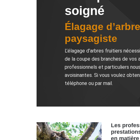
soigné
Élagage d’arbres
paysagiste
L’élagage d’arbres fruitiers nécess
de la coupe des branches de vos ar
professionnels et particuliers no
avoisinantes. Si vous voulez obten
téléphone ou par mail.
Les profes
prestation
en matière