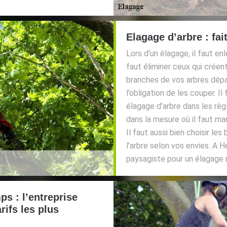
Elagage d’arbre : fai
Lors d’un élagage, il faut en
faut éliminer ceux qui créent
branches de vos arbres dépa
l’obligation de les couper. Il
élagage d’arbre dans les règ
dans la mesure où il faut ma
Il faut aussi bien choisir l
l’arbre selon vos envies. A 
paysagiste pour un élagage r
s : l’entreprise
rifs les plus