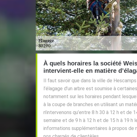
À quels horaires la société Wei
intervient-elle en matière d’éla
Il faut savoir que dans la ville de Hescamps
l’élagage d’un arbre est soumise à certaine
notamment sur les horaires pendant lesque
à la coupe de branches en utilisant un matér
n’intervenons qu’entre 8 h 30 à 12 h et de 1
semaine et de 9 h à 12 h et de 15 h à 19 h 
informations supplémentaires à propos de 
nos chargés de clientèles.