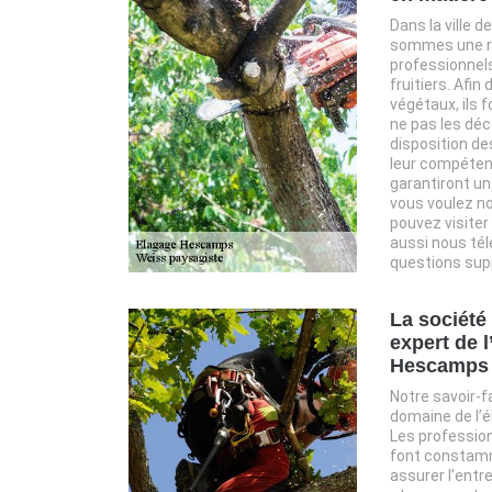
Dans la ville 
sommes une ré
professionnels
fruitiers. Afin
végétaux, ils f
ne pas les déc
disposition de
leur compéten
garantiront un 
vous voulez no
pouvez visiter
aussi nous tél
questions sup
La société
expert de l
Hescamps 
Notre savoir-f
domaine de l’é
Les profession
font constamm
assurer l’entre