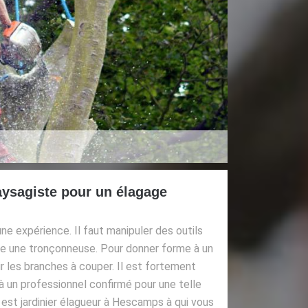
aysagiste pour un élagage
ne expérience. Il faut manipuler des outils
 une tronçonneuse. Pour donner forme à un
sir les branches à couper. Il est fortement
 un professionnel confirmé pour une telle
est jardinier élagueur à Hescamps à qui vous