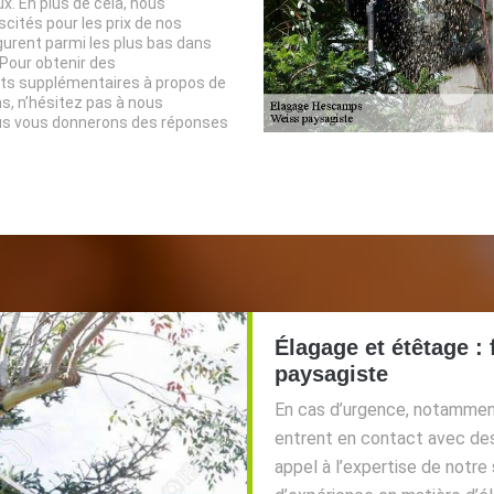
. En plus de cela, nous
ités pour les prix de nos
igurent parmi les plus bas dans
 Pour obtenir des
s supplémentaires à propos de
s, n’hésitez pas à nous
us vous donnerons des réponses
Élagage et étêtage : 
paysagiste
En cas d’urgence, notamment
entrent en contact avec des 
appel à l’expertise de notre