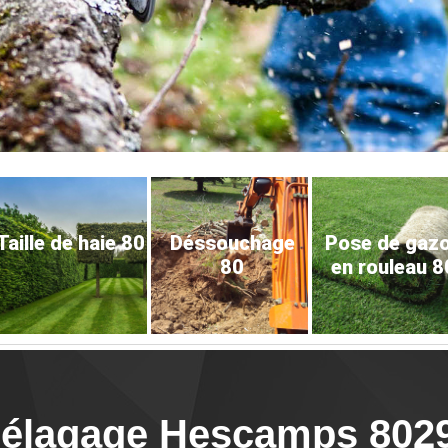
Taille de haie 80
Déssouchage
Pose de gaz
80
en rouleau 8
'élagage Hescamps 8029