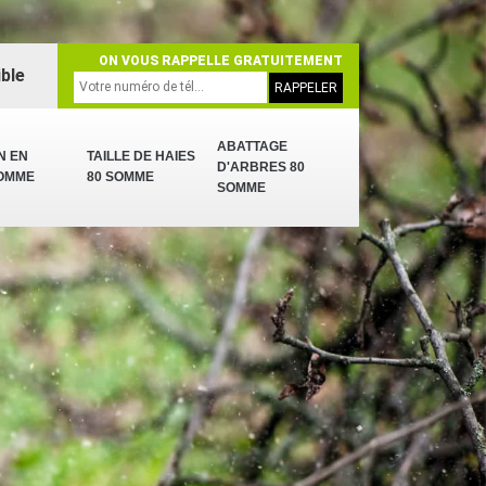
ON VOUS RAPPELLE GRATUITEMENT
ble
ABATTAGE
N EN
TAILLE DE HAIES
D'ARBRES 80
SOMME
80 SOMME
SOMME