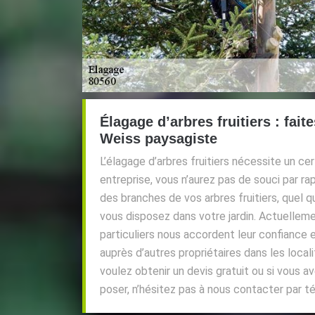
Élagage d’arbres fruitiers : fait
Weiss paysagiste
L’élagage d’arbres fruitiers nécessite un cer
entreprise, vous n’aurez pas de souci par ra
des branches de vos arbres fruitiers, quel q
vous disposez dans votre jardin. Actuelleme
particuliers nous accordent leur confianc
auprès d’autres propriétaires dans les locali
voulez obtenir un devis gratuit ou si vous 
poser, n’hésitez pas à nous contacter par té