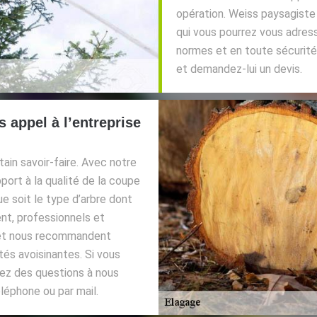
opération. Weiss paysagiste 
qui vous pourrez vous adress
normes et en toute sécurité
et demandez-lui un devis.
es appel à l’entreprise
tain savoir-faire. Avec notre
pport à la qualité de la coupe
ue soit le type d’arbre dont
nt, professionnels et
e et nous recommandent
tés avoisinantes. Si vous
avez des questions à nous
léphone ou par mail.