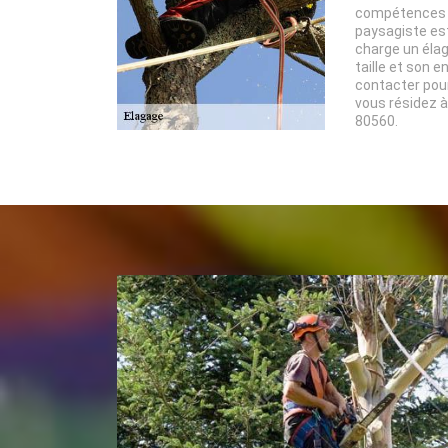
compétences e
paysagiste es
charge un élag
taille et son 
contacter pour
vous résidez à
80560.