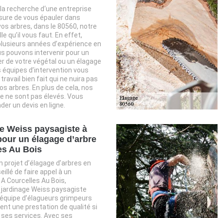
 la recherche d‘une entreprise
sure de vous épauler dans
vos arbres, dans le 80560, notre
le qu’il vous faut. En effet,
plusieurs années d’expérience en
us pouvons intervenir pour un
er de votre végétal ou un élagage
 équipes d’intervention vous
travail bien fait qui ne nuira pas
os arbres. En plus de cela, nos
ge ne sont pas élevés. Vous
r un devis en ligne.
se Weiss paysagiste à
pour un élagage d’arbre
es Au Bois
n projet d’élagage d’arbres en
seillé de faire appel à un
 A Courcelles Au Bois,
e jardinage Weiss paysagiste
 équipe d’élagueurs grimpeurs
ent une prestation de qualité si
z ses services. Avec ses