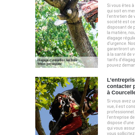
Si vous êtes à
qui soit en me
l’entretien de 
société est cel
disposant de 
la matière, no
élagage réguli
d‘urgence. Nos
garantiront un 
à la santé de v
tarifs d’élaga
pouvez demande
L’entrepri
contacter 
à Courcell
Si vous avez u
vue, il est con
professionnel.
l’entreprise d
dispose d’une
qui vous assur
vous sollicite