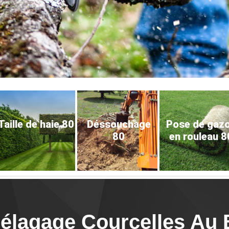
Taille de haie 80
Déssouchage
Pose de gaz
80
en rouleau 8
'élagage Courcelles Au 