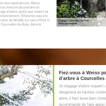
t ses expériences, Weiss
t en mesure de prendre en
age d’arbre, quels que soient sa
environnement. N’hésitez pas à le
 plus de détails sur ses offres si
 Courcelles Au Bois, dans le
Fiez-vous à Weiss p
d’arbre à Courcelles
Un élagage d’arbre requiert u
dangereux en hauteur comme
arbre, il faut aussi bien choi
recommandé de faire appel à