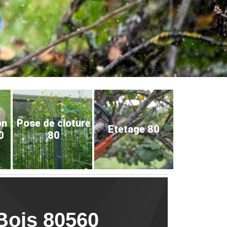
on
Pose de cloture
Etetage 80
0
80
Bois 80560