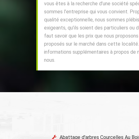
vous êtes à la recherche d’une société spéc
sommes l’entreprise qui vous convient. Pro
qualité exceptionnelle, nous sommes plébisc
exigeants, qu’ils soient des particuliers ou d
faut savoir que les prix que nous proposons
proposés sur le marché dans cette localité.
informations supplémentaires à propos de 
nous.
Abattage d'arbres Courcelles Au Boi