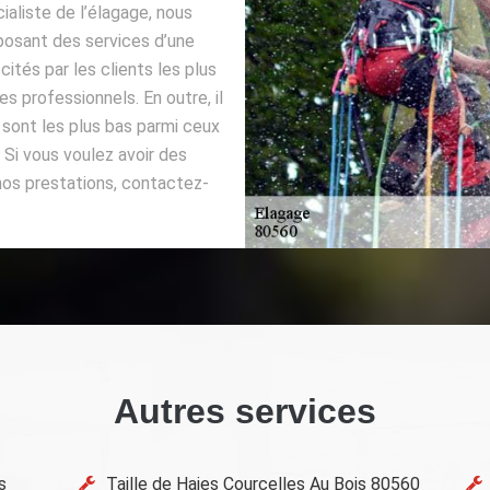
ialiste de l’élagage, nous
posant des services d’une
ités par les clients les plus
es professionnels. En outre, il
 sont les plus bas parmi ceux
 Si vous voulez avoir des
nos prestations, contactez-
Autres services
s
Taille de Haies Courcelles Au Bois 80560