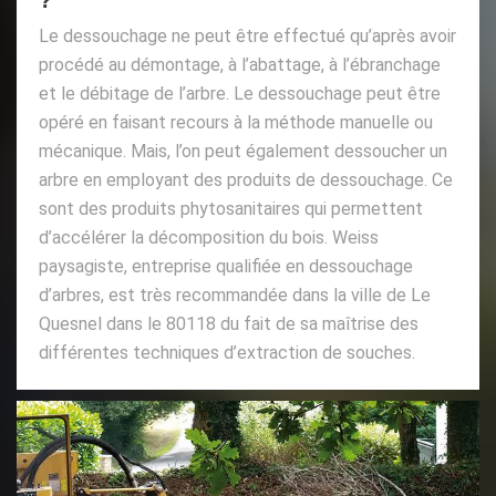
Le dessouchage ne peut être effectué qu’après avoir
procédé au démontage, à l’abattage, à l’ébranchage
et le débitage de l’arbre. Le dessouchage peut être
opéré en faisant recours à la méthode manuelle ou
mécanique. Mais, l’on peut également dessoucher un
arbre en employant des produits de dessouchage. Ce
sont des produits phytosanitaires qui permettent
d’accélérer la décomposition du bois. Weiss
paysagiste, entreprise qualifiée en dessouchage
d’arbres, est très recommandée dans la ville de Le
Quesnel dans le 80118 du fait de sa maîtrise des
différentes techniques d’extraction de souches.