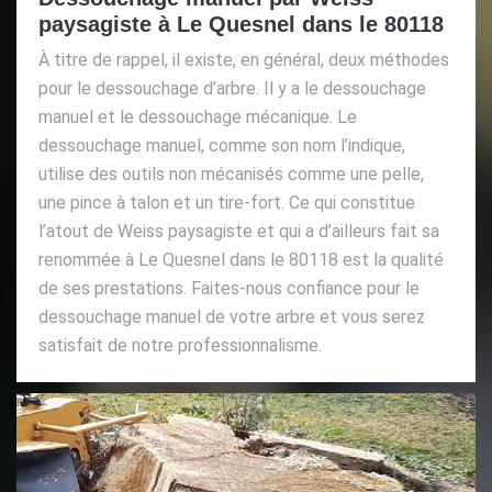
paysagiste à Le Quesnel dans le 80118
À titre de rappel, il existe, en général, deux méthodes
pour le dessouchage d’arbre. Il y a le dessouchage
manuel et le dessouchage mécanique. Le
dessouchage manuel, comme son nom l’indique,
utilise des outils non mécanisés comme une pelle,
une pince à talon et un tire-fort. Ce qui constitue
l’atout de Weiss paysagiste et qui a d’ailleurs fait sa
renommée à Le Quesnel dans le 80118 est la qualité
de ses prestations. Faites-nous confiance pour le
dessouchage manuel de votre arbre et vous serez
satisfait de notre professionnalisme.