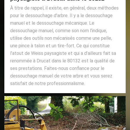
À titre de rappel, il existe, en général, deux méthodes
pour le dessouchage d’arbre. Il y a le dessouchage
manuel et le dessouchage mécanique. Le
dessouchage manuel, comme son nom l’indique,
utilise des outils non mécanisés comme une pelle,
une pince à talon et un tire-fort. Ce qui constitue
l’atout de Weiss paysagiste et qui a d’ailleurs fait sa
renommée à Drucat dans le 80132 est la qualité de
ses prestations. Faites-nous confiance pour le
dessouchage manuel de votre arbre et vous serez
satisfait de notre professionnalisme.