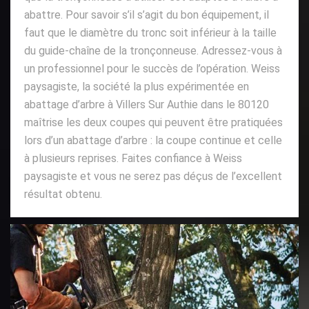
abattre. Pour savoir s’il s’agit du bon équipement, il
faut que le diamètre du tronc soit inférieur à la taille
du guide-chaîne de la tronçonneuse. Adressez-vous à
un professionnel pour le succès de l’opération. Weiss
paysagiste, la société la plus expérimentée en
abattage d’arbre à Villers Sur Authie dans le 80120
maîtrise les deux coupes qui peuvent être pratiquées
lors d’un abattage d’arbre : la coupe continue et celle
à plusieurs reprises. Faites confiance à Weiss
paysagiste et vous ne serez pas déçus de l’excellent
résultat obtenu.