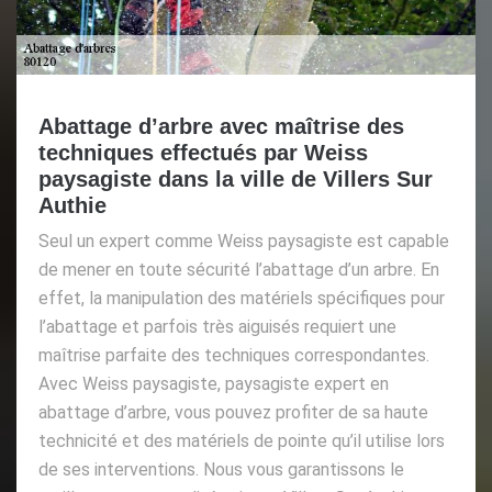
Abattage d’arbre avec maîtrise des
techniques effectués par Weiss
paysagiste dans la ville de Villers Sur
Authie
Seul un expert comme Weiss paysagiste est capable
de mener en toute sécurité l’abattage d’un arbre. En
effet, la manipulation des matériels spécifiques pour
l’abattage et parfois très aiguisés requiert une
maîtrise parfaite des techniques correspondantes.
Avec Weiss paysagiste, paysagiste expert en
abattage d’arbre, vous pouvez profiter de sa haute
technicité et des matériels de pointe qu’il utilise lors
de ses interventions. Nous vous garantissons le