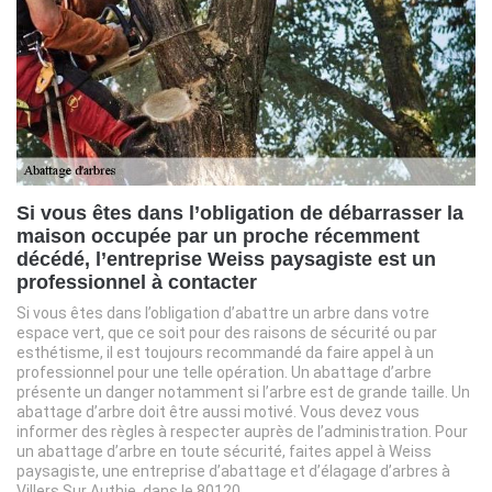
Si vous êtes dans l’obligation de débarrasser la
maison occupée par un proche récemment
décédé, l’entreprise Weiss paysagiste est un
professionnel à contacter
Si vous êtes dans l’obligation d’abattre un arbre dans votre
espace vert, que ce soit pour des raisons de sécurité ou par
esthétisme, il est toujours recommandé da faire appel à un
professionnel pour une telle opération. Un abattage d’arbre
présente un danger notamment si l’arbre est de grande taille. Un
abattage d’arbre doit être aussi motivé. Vous devez vous
informer des règles à respecter auprès de l’administration. Pour
un abattage d’arbre en toute sécurité, faites appel à Weiss
paysagiste, une entreprise d’abattage et d’élagage d’arbres à
Villers Sur Authie, dans le 80120.