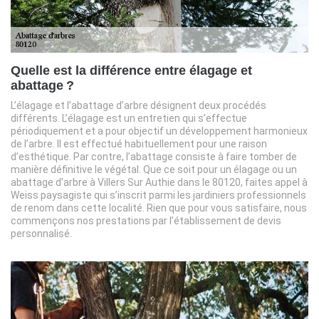
Quelle est la différence entre élagage et
abattage ?
L’élagage et l’abattage d’arbre désignent deux procédés
différents. L’élagage est un entretien qui s’effectue
périodiquement et a pour objectif un développement harmonieux
de l’arbre. Il est effectué habituellement pour une raison
d’esthétique. Par contre, l’abattage consiste à faire tomber de
manière définitive le végétal. Que ce soit pour un élagage ou un
abattage d’arbre à Villers Sur Authie dans le 80120, faites appel à
Weiss paysagiste qui s’inscrit parmi les jardiniers professionnels
de renom dans cette localité. Rien que pour vous satisfaire, nous
commençons nos prestations par l’établissement de devis
personnalisé.