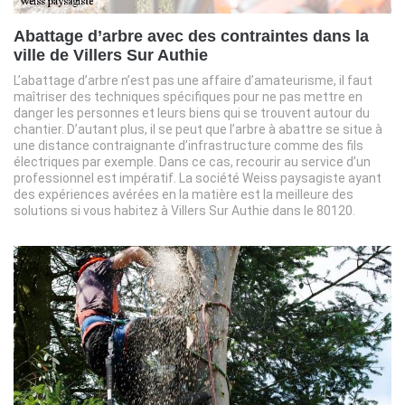
Abattage d’arbre avec des contraintes dans la
ville de Villers Sur Authie
L’abattage d’arbre n’est pas une affaire d’amateurisme, il faut
maîtriser des techniques spécifiques pour ne pas mettre en
danger les personnes et leurs biens qui se trouvent autour du
chantier. D’autant plus, il se peut que l’arbre à abattre se situe à
une distance contraignante d’infrastructure comme des fils
électriques par exemple. Dans ce cas, recourir au service d’un
professionnel est impératif. La société Weiss paysagiste ayant
des expériences avérées en la matière est la meilleure des
solutions si vous habitez à Villers Sur Authie dans le 80120.