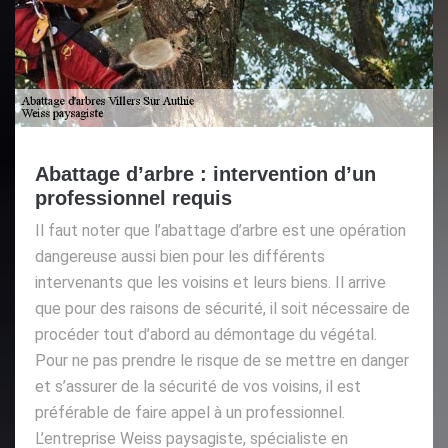
Abattage d’arbre : intervention d’un
professionnel requis
Il faut noter que l’abattage d’arbre est une opération
dangereuse aussi bien pour les différents
intervenants que les voisins et leurs biens. Il arrive
que pour des raisons de sécurité, il soit nécessaire de
procéder tout d’abord au démontage du végétal.
Pour ne pas prendre le risque de se mettre en danger
et s’assurer de la sécurité de vos voisins, il est
préférable de faire appel à un professionnel.
L’entreprise Weiss paysagiste, spécialiste en