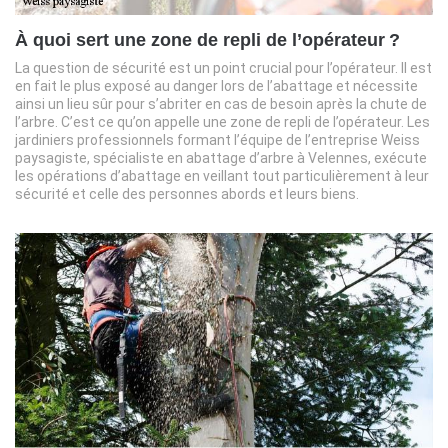
À quoi sert une zone de repli de l’opérateur ?
La question de sécurité est un point crucial pour l’opérateur. Il est
en fait le plus exposé au danger lors de l’abattage et nécessite
ainsi un lieu sûr pour s’abriter en cas de besoin après la chute de
l’arbre. C’est ce qu’on appelle une zone de repli de l’opérateur. Les
jardiniers professionnels formant l’équipe de l’entreprise Weiss
paysagiste, spécialiste en abattage d’arbre à Velennes, exécute
les opérations d’abattage en veillant tout particulièrement à leur
sécurité et celle des personnes abords et leurs biens.