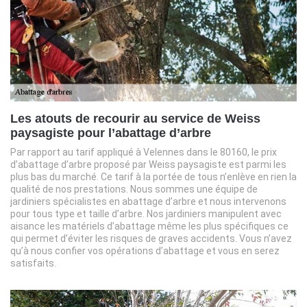
Les atouts de recourir au service de Weiss
paysagiste pour l’abattage d’arbre
Par rapport au tarif appliqué à Velennes dans le 80160, le prix
d’abattage d’arbre proposé par Weiss paysagiste est parmi les
plus bas du marché. Ce tarif à la portée de tous n’enlève en rien la
qualité de nos prestations. Nous sommes une équipe de
jardiniers spécialistes en abattage d’arbre et nous intervenons
pour tous type et taille d’arbre. Nos jardiniers manipulent avec
aisance les matériels d’abattage même les plus spécifiques ce
qui permet d’éviter les risques de graves accidents. Vous n’avez
qu’à nous confier vos opérations d’abattage et vous en serez
satisfaits.