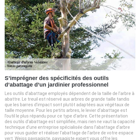
S’imprégner des spécificités des outils
d’abattage d’un jardinier professionnel
Les outils d’abattage employés dépendent de la taille de l’arbre à
abattre. Le treuil est réservé aux arbres de grande taille tandis
que les barres d’impact sont plutôt adaptées aux végétaux de
taille moyenne. Pour les petits arbres, le levier d’abattage est
l’outil le plus répandu pour ce type d’arbre. Cette présentation
des outils d’abattage est simplifiée, mais rien ne vaut la capacité
technique d’une entreprise spécialisée dans l’abattage d’arbre
pour vous guider et réaliser l’abattage de l’arbre de votre espace
vert. Weiss paysagiste, paysagiste expert vous offre les