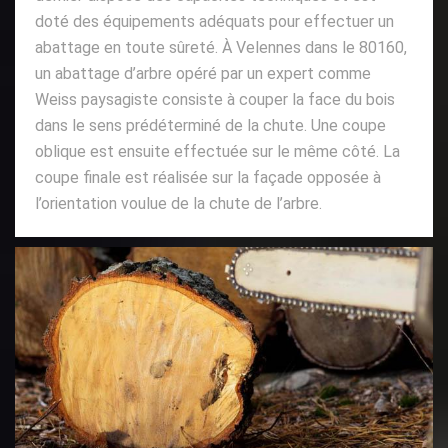
doté des équipements adéquats pour effectuer un
abattage en toute sûreté. À Velennes dans le 80160,
un abattage d’arbre opéré par un expert comme
Weiss paysagiste consiste à couper la face du bois
dans le sens prédéterminé de la chute. Une coupe
oblique est ensuite effectuée sur le même côté. La
coupe finale est réalisée sur la façade opposée à
l’orientation voulue de la chute de l’arbre.