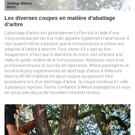
Les diverses coupes en matière d’abattage
d’arbre
L’abattage d’arbre est généralement effectué à l’aide d’une
tronçonneuse portée à la main appelée également l’abatteuse. Il
faut quand même s’assurer que la tronçonneuse à utiliser est
adaptée à l’arbre à abattre. Pour savoir s’il s’agit du bon
équipement, il faut que le diamètre du tronc soit inférieur à la
taille du guide-chaîne de la tronçonneuse. Adressez-vous à un
professionnel pour le succès de l’opération. Weiss paysagiste, la
société la plus expérimentée en abattage d’arbre à Velennes
dans le 80160 maîtrise les deux coupes qui peuvent être
pratiquées lors d’un abattage d’arbre : la coupe continue et celle
à plusieurs reprises. Faites confiance à Weiss paysagiste et vous
ne serez pas déçus de l’excellent résultat obtenu.