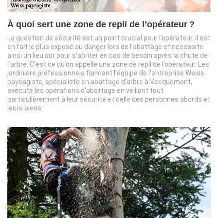
À quoi sert une zone de repli de l’opérateur ?
La question de sécurité est un point crucial pour l’opérateur. Il est
en fait le plus exposé au danger lors de l’abattage et nécessite
ainsi un lieu sûr pour s’abriter en cas de besoin après la chute de
l’arbre. C’est ce qu’on appelle une zone de repli de l’opérateur. Les
jardiniers professionnels formant l’équipe de l’entreprise Weiss
paysagiste, spécialiste en abattage d’arbre à Vecquemont,
exécute les opérations d’abattage en veillant tout
particulièrement à leur sécurité et celle des personnes abords et
leurs biens.