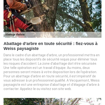
Abattage d’arbre en toute sécurité : fiez-vous à
Weiss paysagiste
Dans le cadre d’un abattage d’arbre, un professionnel mettra en
place tous les dispositifs de sécurité requis pour éliminer tous
les risques d’accident. La zone d’abattage doit être sécurisée.
Une telle opération est un travail d’équipe. Au moins, deux
personnes seront mises à votre disposition lors de l’opération.
Pour un abattage d’arbre en toute sécurité, il est impératif de
vous adresser à un professionnel qualifié. A Vecquemont, Weiss
paysagiste est une entreprise d’abattage et d’élagage d’arbre à
contacter. Appelez-le ou visitez son site web.