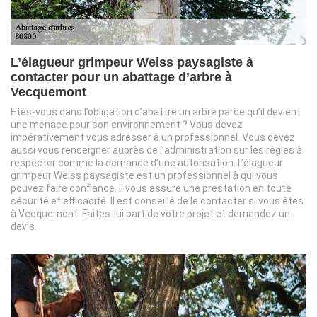
L’élagueur grimpeur Weiss paysagiste à
contacter pour un abattage d’arbre à
Vecquemont
Etes-vous dans l’obligation d’abattre un arbre parce qu’il devient
une menace pour son environnement ? Vous devez
impérativement vous adresser à un professionnel. Vous devez
aussi vous renseigner auprès de l’administration sur les règles à
respecter comme la demande d’une autorisation. L’élagueur
grimpeur Weiss paysagiste est un professionnel à qui vous
pouvez faire confiance. Il vous assure une prestation en toute
sécurité et efficacité. Il est conseillé de le contacter si vous êtes
à Vecquemont. Faites-lui part de votre projet et demandez un
devis.