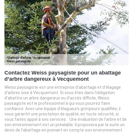
Contactez Weiss paysagiste pour un abattage
d’arbre dangereux à Vecquemont
Weiss paysagiste est une entreprise d’abattage et d’élagage
d’arbres sise à Vecquemont. Si vous êtes dans l’obligation
d’abattre un arbre dangereux ou d’accès difficile, Weiss
paysagiste est le professionnel à qui vous pourrez faire
confiance. Avec une équipe d’élagueurs grimpeurs qualifiée, il
vous garantit une prestation de qualité, en toute sécurité, si
vous faites appel à ses services. . Une évaluation de l’arbre et de
son environnement est un préalable. Il proposera par la suite un
devis de l’abattage en prenant en compte son environnement.