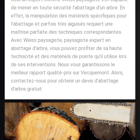
de mener en toute sécurité l’abattage d’un arbre. En
effet, la manipulation des matériels spécifiques pour
l’abattage et parfois très aiguisés requiert une
maîtrise parfaite des techniques correspondantes.
Avec Weiss paysagiste, paysagiste expert en
abattage d’arbre, vous pouvez profiter de sa haute
technicité et des matériels de pointe qu’il utilise lors
de ses interventions. Nous vous garantissons le
meilleur rapport qualité-prix sur Vecquemont. Alors,
contactez-nous pour obtenir un devis d’abattage
d’arbre gratuit.