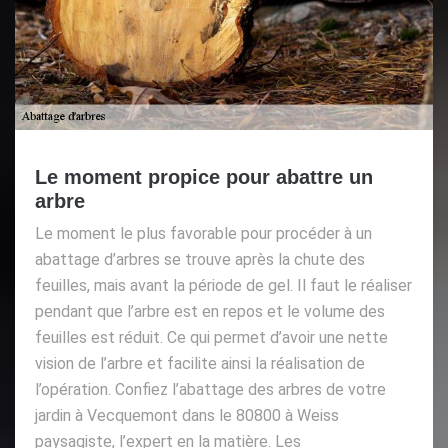
Le moment propice pour abattre un
arbre
Le moment le plus favorable pour procéder à un
abattage d’arbres se trouve après la chute des
feuilles, mais avant la période de gel. Il faut le réaliser
pendant que l’arbre est en repos et le volume des
feuilles est réduit. Ce qui permet d’avoir une nette
vision de l’arbre et facilite ainsi la réalisation de
l’opération. Confiez l’abattage des arbres de votre
jardin à Vecquemont dans le 80800 à Weiss
paysagiste, l’expert en la matière. Les