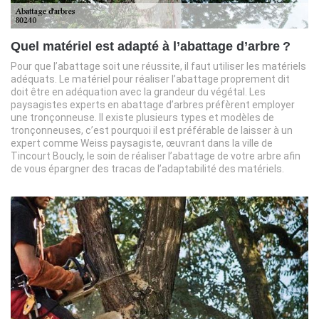
Quel matériel est adapté à l’abattage d’arbre ?
Pour que l’abattage soit une réussite, il faut utiliser les matériels
adéquats. Le matériel pour réaliser l’abattage proprement dit
doit être en adéquation avec la grandeur du végétal. Les
paysagistes experts en abattage d’arbres préfèrent employer
une tronçonneuse. Il existe plusieurs types et modèles de
tronçonneuses, c’est pourquoi il est préférable de laisser à un
expert comme Weiss paysagiste, œuvrant dans la ville de
Tincourt Boucly, le soin de réaliser l’abattage de votre arbre afin
de vous épargner des tracas de l’adaptabilité des matériels.