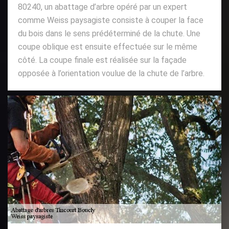
80240, un abattage d’arbre opéré par un expert
comme Weiss paysagiste consiste à couper la face
du bois dans le sens prédéterminé de la chute. Une
coupe oblique est ensuite effectuée sur le même
côté. La coupe finale est réalisée sur la façade
opposée à l’orientation voulue de la chute de l’arbre.