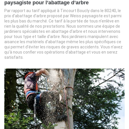
paysagiste pour l’abattage d’arbre
Par rapport au tarif appliqué à Tincourt Boucly dans le 80240, le
prix d’abattage d’arbre proposé par Weiss paysagiste est parmi
les plus bas du marché. Ce tarif à la portée de tous n’enlève en
rien la qualité de nos prestations. Nous sommes une équipe de
jardiniers spécialistes en abattage d’arbre et nous intervenons
pour tous type et taille d’arbre. Nos jardiniers manipulent avec
aisance les matériels d’abattage même les plus spécifiques ce
qui permet d’éviter les risques de graves accidents. Vous n’avez
qu’à nous confier vos opérations d’abattage et vous en serez
satisfaits.