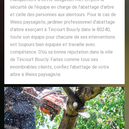
sécurité de l’équipe en charge de l’abattage d’arbre
et celle des personnes aux alentours. Pour le cas de
Weiss paysagiste, jardinier professionnel d’abattage
d’arbre exerçant à Tincourt Boucly dans le 80240,
toute son équipe pour chacune de ses interventions
est toujours bien équipée et travaille avec
compétence. D’où sa bonne réputation dans la ville
de Tincourt Boucly. Faites comme tous ses
innombrables clients, confiez l’abattage de votre
arbre à Weiss paysagiste.