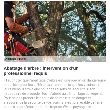
Abattage d’arbre : intervention d’un
professionnel requis
Il faut noter que l’abattage d’arbre est une opération dangereuse
aussi bien pour les différents intervenants que les voisins et
leurs biens. Il arrive que pour des raisons de sécurité, il soit
nécessaire de procéder tout d’abord au démontage du végétal.
Pour ne pas prendre le risque de se mettre en danger et
s’assurer de la sécurité de vos voisins, il est préférable de faire
appel à un professionnel. L’entreprise Weiss paysagiste,