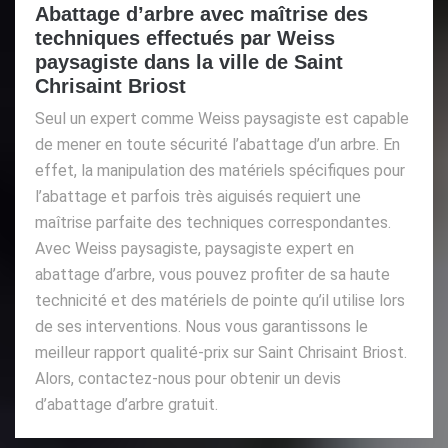
Abattage d’arbre avec maîtrise des
techniques effectués par Weiss
paysagiste dans la ville de Saint
Chrisaint Briost
Seul un expert comme Weiss paysagiste est capable
de mener en toute sécurité l’abattage d’un arbre. En
effet, la manipulation des matériels spécifiques pour
l’abattage et parfois très aiguisés requiert une
maîtrise parfaite des techniques correspondantes.
Avec Weiss paysagiste, paysagiste expert en
abattage d’arbre, vous pouvez profiter de sa haute
technicité et des matériels de pointe qu’il utilise lors
de ses interventions. Nous vous garantissons le
meilleur rapport qualité-prix sur Saint Chrisaint Briost.
Alors, contactez-nous pour obtenir un devis
d’abattage d’arbre gratuit.