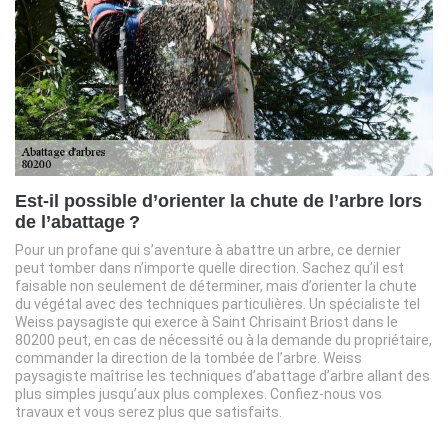
Est-il possible d’orienter la chute de l’arbre lors
de l’abattage ?
Pour un profane qui s’aventure à abattre un arbre, ce dernier
peut tomber dans n’importe quelle direction. Sachez qu’il est
faisable non seulement de déterminer, mais d’orienter la chute
du végétal avec des techniques particulières. Un spécialiste tel
Weiss paysagiste qui exerce à Saint Chrisaint Briost dans le
80200 peut, en cas de nécessité ou à la demande du propriétaire,
commander la direction de la tombée de l’arbre. Weiss
paysagiste maîtrise les techniques d’abattage d’arbre allant des
plus simples jusqu’aux plus complexes. Confiez-nous vos
travaux et vous serez plus que satisfaits.