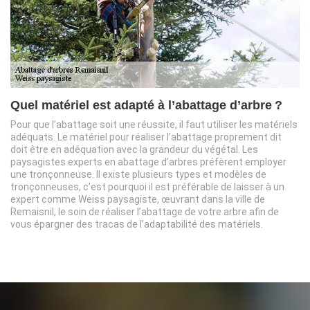
Quel matériel est adapté à l’abattage d’arbre ?
Pour que l’abattage soit une réussite, il faut utiliser les matériels
adéquats. Le matériel pour réaliser l’abattage proprement dit
doit être en adéquation avec la grandeur du végétal. Les
paysagistes experts en abattage d’arbres préfèrent employer
une tronçonneuse. Il existe plusieurs types et modèles de
tronçonneuses, c’est pourquoi il est préférable de laisser à un
expert comme Weiss paysagiste, œuvrant dans la ville de
Remaisnil, le soin de réaliser l’abattage de votre arbre afin de
vous épargner des tracas de l’adaptabilité des matériels.