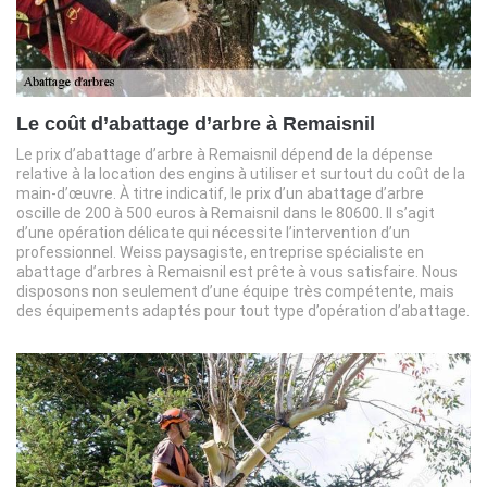
Le coût d’abattage d’arbre à Remaisnil
Le prix d’abattage d’arbre à Remaisnil dépend de la dépense
relative à la location des engins à utiliser et surtout du coût de la
main-d’œuvre. À titre indicatif, le prix d’un abattage d’arbre
oscille de 200 à 500 euros à Remaisnil dans le 80600. Il s’agit
d’une opération délicate qui nécessite l’intervention d’un
professionnel. Weiss paysagiste, entreprise spécialiste en
abattage d’arbres à Remaisnil est prête à vous satisfaire. Nous
disposons non seulement d’une équipe très compétente, mais
des équipements adaptés pour tout type d’opération d’abattage.