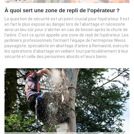
À quoi sert une zone de repli de l’opérateur ?
La question de sécurité est un point crucial pour l’opérateur. Il est
en fait le plus exposé au danger lors de l’abattage et nécessite
ainsi un lieu sûr pour s’abriter en cas de besoin après la chute de
l’arbre. C’est ce qu’on appelle une zone de repli de l’opérateur. Les
jardiniers professionnels formant l’équipe de l’entreprise Weiss
paysagiste, spécialiste en abattage d’arbre à Remaisnil, exécute
les opérations d’abattage en veillant tout particulièrement à leur
sécurité et celle des personnes abords et leurs biens.