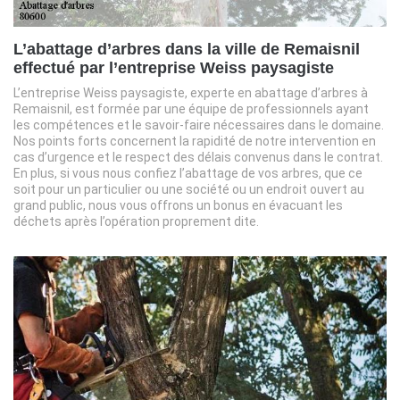
L’abattage d’arbres dans la ville de Remaisnil
effectué par l’entreprise Weiss paysagiste
L’entreprise Weiss paysagiste, experte en abattage d’arbres à
Remaisnil, est formée par une équipe de professionnels ayant
les compétences et le savoir-faire nécessaires dans le domaine.
Nos points forts concernent la rapidité de notre intervention en
cas d’urgence et le respect des délais convenus dans le contrat.
En plus, si vous nous confiez l’abattage de vos arbres, que ce
soit pour un particulier ou une société ou un endroit ouvert au
grand public, nous vous offrons un bonus en évacuant les
déchets après l’opération proprement dite.