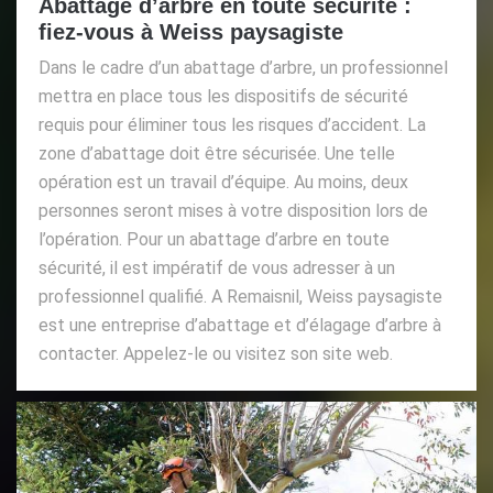
Abattage d’arbre en toute sécurité :
fiez-vous à Weiss paysagiste
Dans le cadre d’un abattage d’arbre, un professionnel
mettra en place tous les dispositifs de sécurité
requis pour éliminer tous les risques d’accident. La
zone d’abattage doit être sécurisée. Une telle
opération est un travail d’équipe. Au moins, deux
personnes seront mises à votre disposition lors de
l’opération. Pour un abattage d’arbre en toute
sécurité, il est impératif de vous adresser à un
professionnel qualifié. A Remaisnil, Weiss paysagiste
est une entreprise d’abattage et d’élagage d’arbre à
contacter. Appelez-le ou visitez son site web.