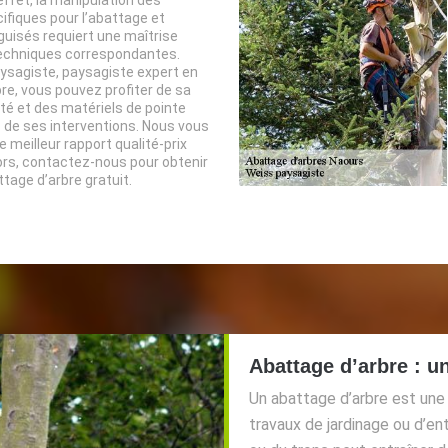
ifiques pour l’abattage et
iguisés requiert une maîtrise
techniques correspondantes.
ysagiste, paysagiste expert en
re, vous pouvez profiter de sa
té et des matériels de pointe
ors de ses interventions. Nous vous
 meilleur rapport qualité-prix
ors, contactez-nous pour obtenir
ttage d’arbre gratuit.
Abattage d’arbre : u
Un abattage d’arbre est une
travaux de jardinage ou d’en