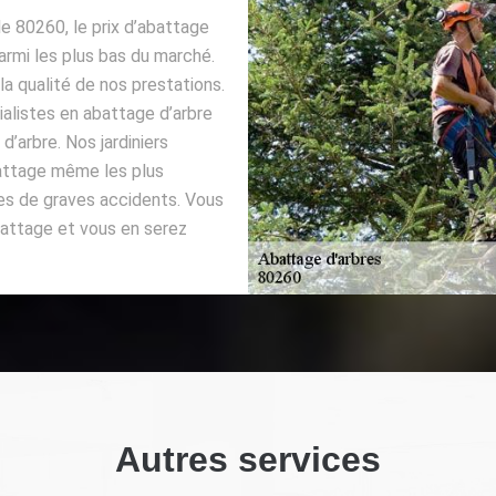
le 80260, le prix d’abattage
armi les plus bas du marché.
 la qualité de nos prestations.
alistes en abattage d’arbre
d’arbre. Nos jardiniers
battage même les plus
ues de graves accidents. Vous
battage et vous en serez
Autres services