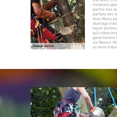
matériels spéc
parfois très a
parfaite des 
Avec Weiss pa
abattage d’arb
haute technici
qu’il utilise l
garantissons le
sur Naours. Al
un devis d’aba