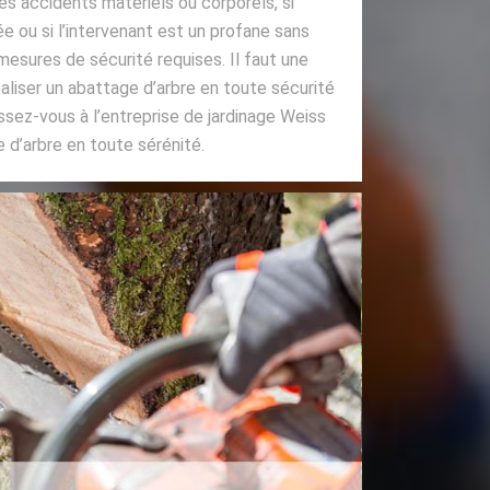
es accidents matériels ou corporels, si
ée ou si l’intervenant est un profane sans
esures de sécurité requises. Il faut une
éaliser un abattage d’arbre en toute sécurité
essez-vous à l’entreprise de jardinage Weiss
 d’arbre en toute sérénité.