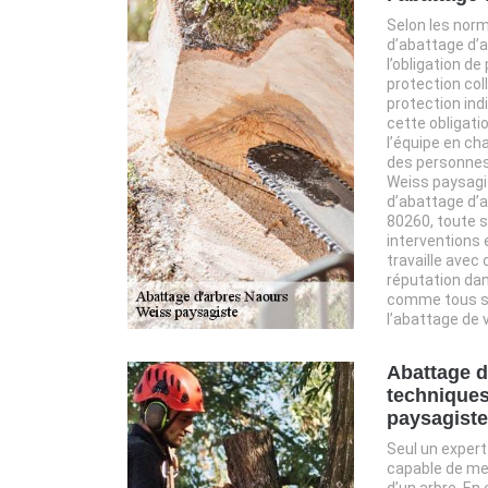
Selon les norm
d’abattage d’a
l’obligation d
protection col
protection ind
cette obligatio
l’équipe en cha
des personnes 
Weiss paysagis
d’abattage d’a
80260, toute 
interventions 
travaille avec
réputation dans
comme tous se
l’abattage de 
Abattage d
techniques
paysagiste
Seul un exper
capable de men
d’un arbre. En 