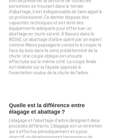
Afin de préserver la sécurité de toutes les
personnes se trouvant dans le terrain
d’abattage, il est indispensable de faire appel à
un professionnel. Ce dernier dispose des
capacités techniques et est doté des
équipements adéquats pour effectuer un
abattage en toute sûreté. À Naours dans le
80260, un abattage d’arbre opéré par un expert
comme Weiss paysagiste consiste à couper la
face du bois dans le sens prédéterminé de la
chute. Une coupe oblique est ensuite
effectuée sur le même côté. La coupe finale
est réalisée sur la façade opposée à
l’orientation voulue de la chute de l’arbre.
Quelle est la différence entre
élagage et abattage ?
L’élagage et l’abattage d’arbre désignent deux
procédés différents. L’élagage est un entretien
qui s’effectue périodiquement et a pour
objectif un développement harmonieux de