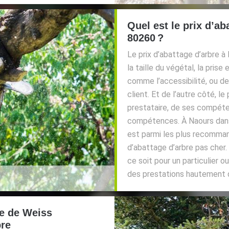
Quel est le prix d’ab
80260 ?
Le prix d’abattage d’arbre à
la taille du végétal, la pris
comme l’accessibilité, ou d
client. Et de l’autre côté, l
prestataire, de ses compéten
compétences. À Naours dans 
est parmi les plus recomman
d’abattage d’arbre pas cher.
ce soit pour un particulier 
des prestations hautement q
ce de Weiss
bre