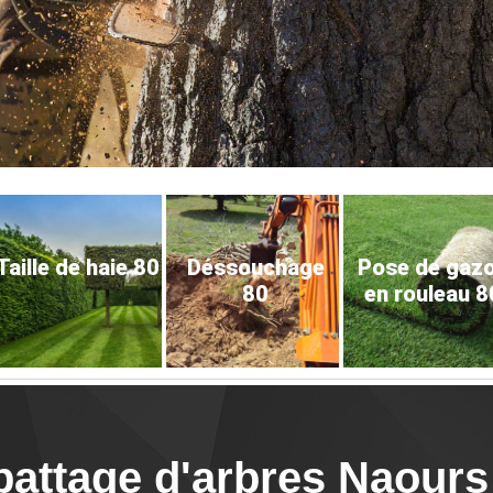
Taille de haie 80
Déssouchage
Pose de gaz
80
en rouleau 8
battage d'arbres Naours