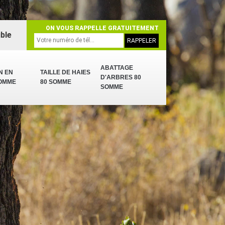
ON VOUS RAPPELLE GRATUITEMENT
ble
ABATTAGE
N EN
TAILLE DE HAIES
D'ARBRES 80
SOMME
80 SOMME
SOMME