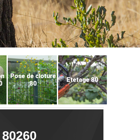
on
Pose de cloture
Etetage 80
0
80
 80260