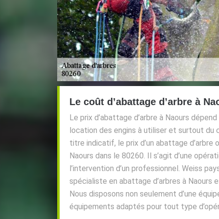
Le coût d’abattage d’arbre à Na
Le prix d’abattage d’arbre à Naours dépend 
location des engins à utiliser et surtout du
titre indicatif, le prix d’un abattage d’arbre
Naours dans le 80260. Il s’agit d’une opérat
l’intervention d’un professionnel. Weiss pay
spécialiste en abattage d’arbres à Naours es
Nous disposons non seulement d’une équip
équipements adaptés pour tout type d’opér