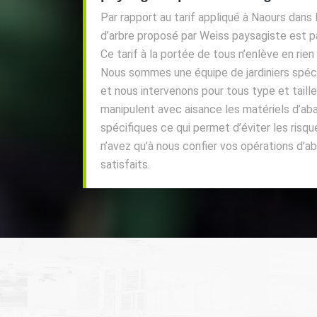
Par rapport au tarif appliqué à Naours dans 
d’arbre proposé par Weiss paysagiste est p
Ce tarif à la portée de tous n’enlève en rien
Nous sommes une équipe de jardiniers spéci
et nous intervenons pour tous type et taille 
manipulent avec aisance les matériels d’a
spécifiques ce qui permet d’éviter les risq
n’avez qu’à nous confier vos opérations d’a
satisfaits.