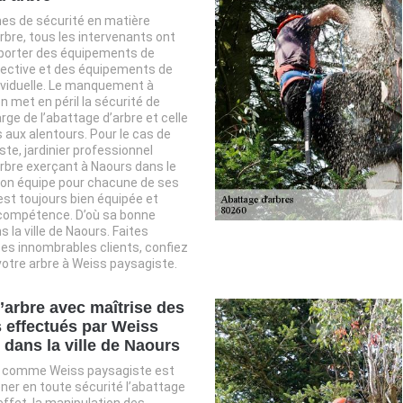
es de sécurité en matière
rbre, tous les intervenants ont
e porter des équipements de
lective et des équipements de
ividuelle. Le manquement à
n met en péril la sécurité de
rge de l’abattage d’arbre et celle
aux alentours. Pour le cas de
te, jardinier professionnel
rbre exerçant à Naours dans le
son équipe pour chacune de ses
est toujours bien équipée et
 compétence. D’où sa bonne
 la ville de Naours. Faites
s innombrables clients, confiez
votre arbre à Weiss paysagiste.
’arbre avec maîtrise des
 effectués par Weiss
 dans la ville de Naours
t comme Weiss paysagiste est
er en toute sécurité l’abattage
effet, la manipulation des