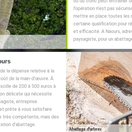
ou du tronc peut entraîner d
l’opération n’est pas sécuris
mettre en place toutes les m
certaine qualification pour r
et efficacité. A Naours, adr
paysagiste, pour un abattage
ours
de la dépense relative à la
 coût de la main-d’œuvre. À
 oscille de 200 à 500 euros à
ion délicate qui nécessite
sagiste, entreprise
t prête à vous satisfaire.
e très compétente, mais des
ation d’abattage.