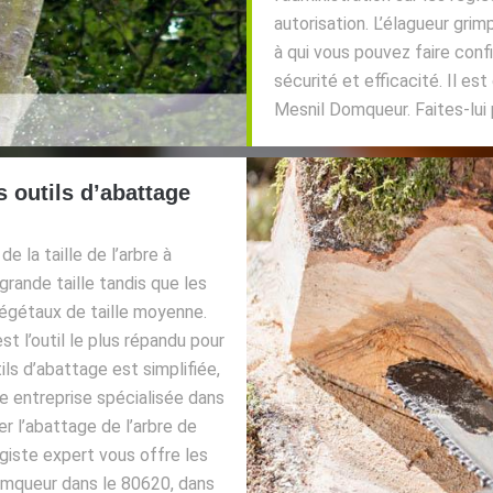
autorisation. L’élagueur gri
à qui vous pouvez faire conf
sécurité et efficacité. Il es
Mesnil Domqueur. Faites-lui 
s outils d’abattage
 la taille de l’arbre à
grande taille tandis que les
égétaux de taille moyenne.
st l’outil le plus répandu pour
ls d’abattage est simplifiée,
ne entreprise spécialisée dans
er l’abattage de l’arbre de
giste expert vous offre les
omqueur dans le 80620, dans