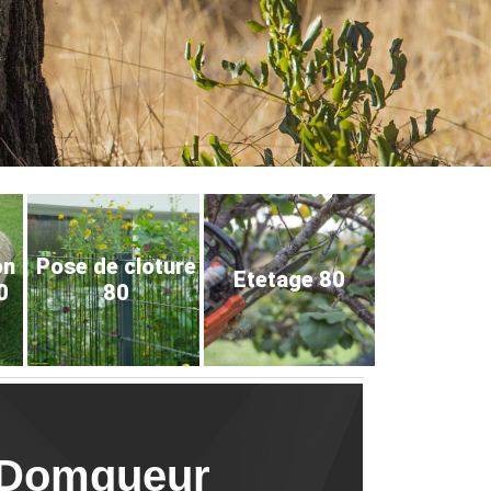
on
Pose de cloture
Etetage 80
0
80
l Domqueur