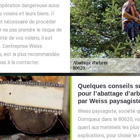
e opération dangereuse aussi
voisins et leurs biens. Il
soit nécessaire de procéder
 ne pas prendre le risque de
té de vos voisins, il est
. L’entreprise Weiss
es, est la plus recommandée
pas à la contacter.
Quelques conseils su
pour l’abattage d’a
par Weiss paysagist
Weiss paysagiste, société qu
Domqueur dans le 80620, vou
quant aux matériels les plus
explications, pour choisir le m