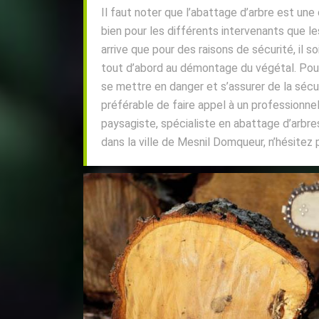
Il faut noter que l’abattage d’arbre est un
bien pour les différents intervenants que les 
arrive que pour des raisons de sécurité, il 
tout d’abord au démontage du végétal. Pour
se mettre en danger et s’assurer de la sécuri
préférable de faire appel à un professionnel
paysagiste, spécialiste en abattage d’arbr
dans la ville de Mesnil Domqueur, n’hésitez 