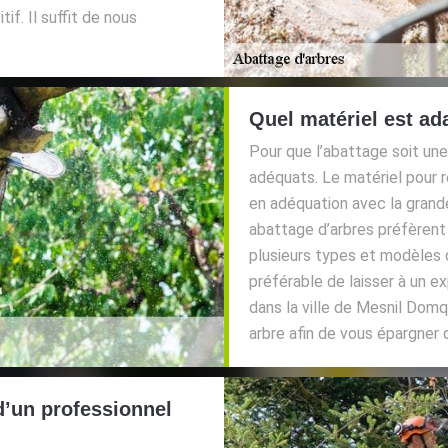
tif. Il suffit de nous
Quel matériel est ada
Pour que l’abattage soit une r
adéquats. Le matériel pour r
en adéquation avec la grand
abattage d’arbres préfèrent
plusieurs types et modèles d
préférable de laisser à un 
dans la ville de Mesnil Domqu
arbre afin de vous épargner 
d’un professionnel