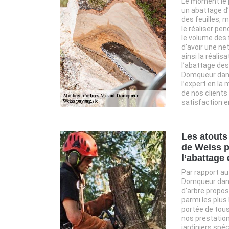
Le moment le p
un abattage d’
des feuilles, m
le réaliser pen
le volume des 
d’avoir une net
ainsi la réalis
l’abattage des
Domqueur dans
l’expert en la
de nos clients
satisfaction e
Les atouts
de Weiss p
l’abattage 
Par rapport au 
Domqueur dans 
d’arbre propos
parmi les plus 
portée de tous 
nos prestatio
jardiniers spé