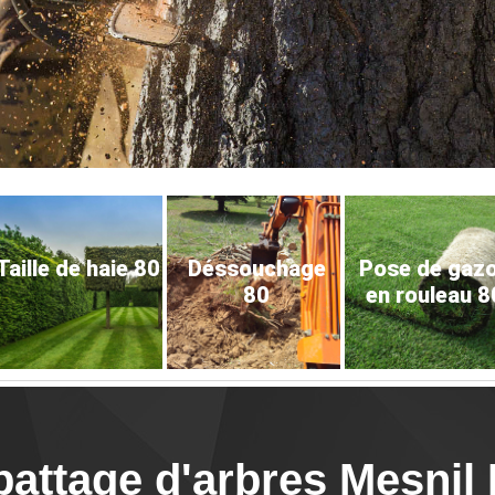
Taille de haie 80
Déssouchage
Pose de gaz
80
en rouleau 8
battage d'arbres Mesni