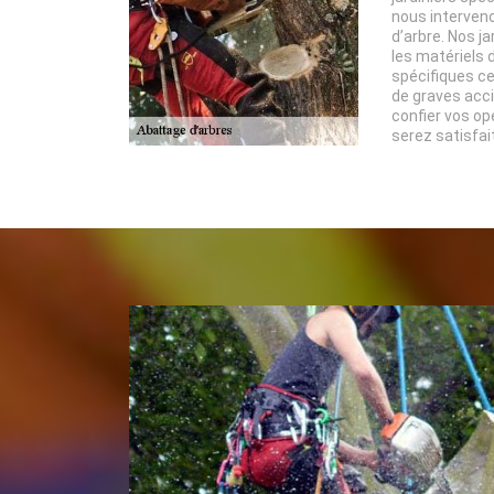
nous interveno
d’arbre. Nos j
les matériels
spécifiques ce
de graves acci
confier vos op
serez satisfai