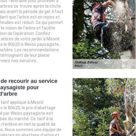
lus favorable pour procéder à
arbres se trouve après la chute
ais avant la période de gel. Il faut
dant que l’arbre est en repos et
feuilles est réduit. Ce qui permet
te vision de l’arbre et facilite
ation de l’opération. Confiez
 arbres de votre jardin à Mesnil
 le 80620 à Weiss paysagiste,
 matière. Les recommandations
 témoignent de leur pleine
nvers nos services.
 de recourir au service
aysagiste pour
d’arbre
tarif appliqué à Mesnil
le 80620, le prix d’abattage
é par Weiss paysagiste est
bas du marché. Ce tarif à la
n’enlève en rien la qualité de
ns. Nous sommes une équipe de
cialistes en abattage d’arbre et