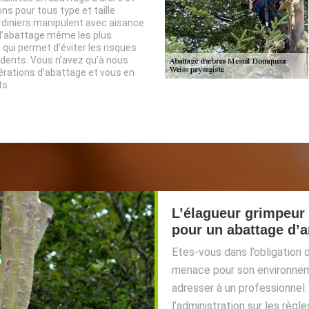
ns pour tous type et taille
ardiniers manipulent avec aisance
 d’abattage même les plus
 qui permet d’éviter les risques
dents. Vous n’avez qu’à nous
érations d’abattage et vous en
ts.
L’élagueur grimpeur
pour un abattage d’
Etes-vous dans l’obligation d
menace pour son environne
adresser à un professionnel
l’administration sur les rè