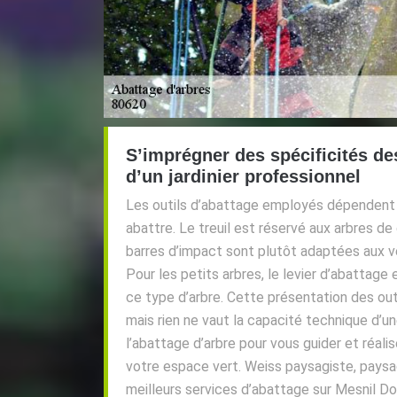
S’imprégner des spécificités de
d’un jardinier professionnel
Les outils d’abattage employés dépendent de
abattre. Le treuil est réservé aux arbres de 
barres d’impact sont plutôt adaptées aux v
Pour les petits arbres, le levier d’abattage e
ce type d’arbre. Cette présentation des outi
mais rien ne vaut la capacité technique d’u
l’abattage d’arbre pour vous guider et réalis
votre espace vert. Weiss paysagiste, paysa
meilleurs services d’abattage sur Mesnil D