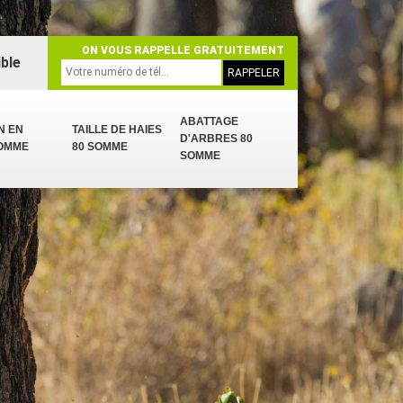
ON VOUS RAPPELLE GRATUITEMENT
ble
ABATTAGE
N EN
TAILLE DE HAIES
D'ARBRES 80
SOMME
80 SOMME
SOMME