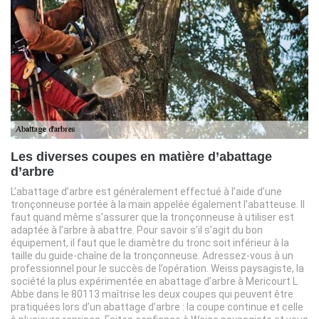
Les diverses coupes en matière d’abattage
d’arbre
L’abattage d’arbre est généralement effectué à l’aide d’une
tronçonneuse portée à la main appelée également l’abatteuse. Il
faut quand même s’assurer que la tronçonneuse à utiliser est
adaptée à l’arbre à abattre. Pour savoir s’il s’agit du bon
équipement, il faut que le diamètre du tronc soit inférieur à la
taille du guide-chaîne de la tronçonneuse. Adressez-vous à un
professionnel pour le succès de l’opération. Weiss paysagiste, la
société la plus expérimentée en abattage d’arbre à Mericourt L
Abbe dans le 80113 maîtrise les deux coupes qui peuvent être
pratiquées lors d’un abattage d’arbre : la coupe continue et celle