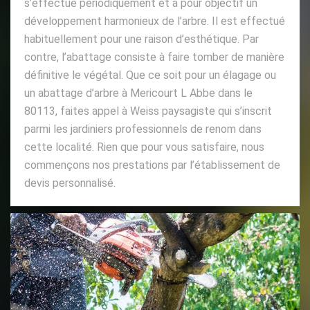
s’effectue périodiquement et a pour objectif un
développement harmonieux de l’arbre. Il est effectué
habituellement pour une raison d’esthétique. Par
contre, l’abattage consiste à faire tomber de manière
définitive le végétal. Que ce soit pour un élagage ou
un abattage d’arbre à Mericourt L Abbe dans le
80113, faites appel à Weiss paysagiste qui s’inscrit
parmi les jardiniers professionnels de renom dans
cette localité. Rien que pour vous satisfaire, nous
commençons nos prestations par l’établissement de
devis personnalisé.