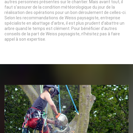
autres personnes présentes sur le chantier. Mais avant tout, il
faut s’assurer de la condition météorologique du jour de la
réalisation des opérations pour un bon déroulement de celles-ci.
Selon les recommandations de Weiss paysagiste, entreprise
spécialiste en abattage d’arbre, il est plus prudent d’abattre un
arbre quand le temps est clément. Pour bénéficier d’autres
conseils de la part de Weiss paysagiste, n’hésitez pas à faire
appel à son expertise.