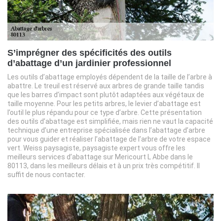
S’imprégner des spécificités des outils
d’abattage d’un jardinier professionnel
Les outils d’abattage employés dépendent de la taille de l’arbre à
abattre. Le treuil est réservé aux arbres de grande taille tandis
que les barres d’impact sont plutôt adaptées aux végétaux de
taille moyenne. Pour les petits arbres, le levier d’abattage est
l’outil le plus répandu pour ce type d’arbre. Cette présentation
des outils d’abattage est simplifiée, mais rien ne vaut la capacité
technique d’une entreprise spécialisée dans l’abattage d’arbre
pour vous guider et réaliser l’abattage de l’arbre de votre espace
vert. Weiss paysagiste, paysagiste expert vous offre les
meilleurs services d’abattage sur Mericourt L Abbe dans le
80113, dans les meilleurs délais et à un prix très compétitif. Il
suffit de nous contacter.