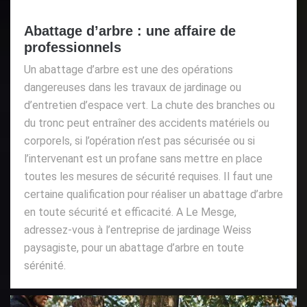
Abattage d’arbre : une affaire de
professionnels
Un abattage d’arbre est une des opérations
dangereuses dans les travaux de jardinage ou
d’entretien d’espace vert. La chute des branches ou
du tronc peut entraîner des accidents matériels ou
corporels, si l’opération n’est pas sécurisée ou si
l’intervenant est un profane sans mettre en place
toutes les mesures de sécurité requises. Il faut une
certaine qualification pour réaliser un abattage d’arbre
en toute sécurité et efficacité. A Le Mesge,
adressez-vous à l’entreprise de jardinage Weiss
paysagiste, pour un abattage d’arbre en toute
sérénité.