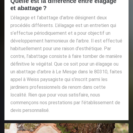
Quelle est la différence entre élagage
et abattage ?
L’élagage et l’abattage d’arbre désignent deux
procédés différents. L’élagage est un entretien qui
s’effectue périodiquement et a pour objectif un
développement harmonieux de l’arbre. Il est effectué
habituellement pour une raison d’esthétique. Par
contre, l’abattage consiste à faire tomber de manière
définitive le végétal. Que ce soit pour un élagage ou
un abattage d’arbre à Le Mesge dans le 80310, faites
appel à Weiss paysagiste qui s’inscrit parmi les
jardiniers professionnels de renom dans cette
localité. Rien que pour vous satisfaire, nous
commençons nos prestations par l’établissement de
devis personnalisé.