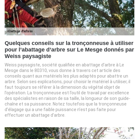
Quelques conseils sur la tronçonneuse à utiliser
pour l’abattage d’arbre sur Le Mesge donnés par
Weiss paysagiste
Weiss paysagiste, société qualifiée en abattage d’arbre à Le
Mesge dans le 80310, vous donne à travers cet article des
conseils quant aux matériels les plus adaptés pour abattre un
arbre. Selon ses explications, pour choisir le matériel à utiliser, il
faut toujours se référer à la dimension du végétal objet de
l’opération. La tronçonneuse est l’outil de travail par excellence
des spécialistes en raison de sa taille, la longueur de son guide-
chaîne et sa puissance. Notez toutefois que la tronçonneuse
d’élagage qui a une faible puissance n’est pas faite pour
effectuer un abattage d’arbre.