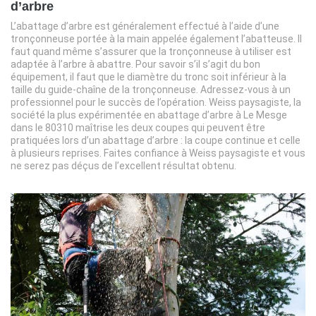
d’arbre
L’abattage d’arbre est généralement effectué à l’aide d’une
tronçonneuse portée à la main appelée également l’abatteuse. Il
faut quand même s’assurer que la tronçonneuse à utiliser est
adaptée à l’arbre à abattre. Pour savoir s’il s’agit du bon
équipement, il faut que le diamètre du tronc soit inférieur à la
taille du guide-chaîne de la tronçonneuse. Adressez-vous à un
professionnel pour le succès de l’opération. Weiss paysagiste, la
société la plus expérimentée en abattage d’arbre à Le Mesge
dans le 80310 maîtrise les deux coupes qui peuvent être
pratiquées lors d’un abattage d’arbre : la coupe continue et celle
à plusieurs reprises. Faites confiance à Weiss paysagiste et vous
ne serez pas déçus de l’excellent résultat obtenu.