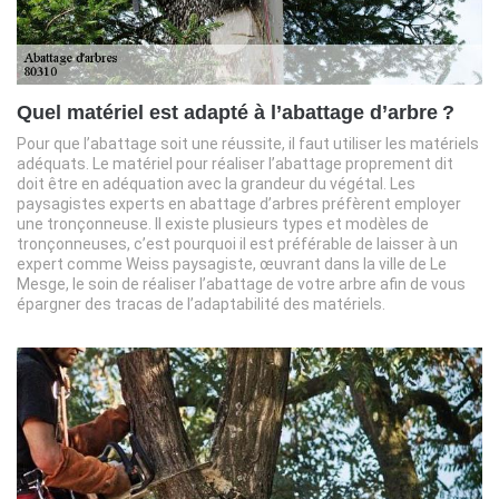
Quel matériel est adapté à l’abattage d’arbre ?
Pour que l’abattage soit une réussite, il faut utiliser les matériels
adéquats. Le matériel pour réaliser l’abattage proprement dit
doit être en adéquation avec la grandeur du végétal. Les
paysagistes experts en abattage d’arbres préfèrent employer
une tronçonneuse. Il existe plusieurs types et modèles de
tronçonneuses, c’est pourquoi il est préférable de laisser à un
expert comme Weiss paysagiste, œuvrant dans la ville de Le
Mesge, le soin de réaliser l’abattage de votre arbre afin de vous
épargner des tracas de l’adaptabilité des matériels.