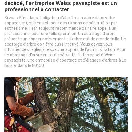
décédé, l’entreprise Weiss paysagiste est un
professionnel à contacter
Si vous êtes dans l’obligation d’abattre un arbre dans votre
espace vert, que ce soit pour des raisons de sécurité ou par
esthétisme, il est toujours recommandé da faire appel à un
professionnel pour une telle opération. Un abattage d’arbre
présente un danger notamment si l’arbre est de grande taille. Un
abattage d’arbre doit être aussi motivé. Vous devez vous
informer des règles à respecter auprès de l’administration. Pour
un abattage d’arbre en toute sécurité, faites appel à Weiss
paysagiste, une entreprise d’abattage et d’élagage d’arbres à Le
Boisle, dans le 80150.