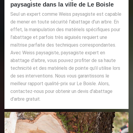
paysagiste dans la ville de Le Boisle
Seul un expert comme Weiss paysagiste est capable
de mener en toute sécurité l’abattage d’un arbre. En
effet, la manipulation des matériels spécifiques pour
l’abattage et parfois très aiguisés requiert une
maîtrise parfaite des techniques correspondantes.
Avec Weiss paysagiste, paysagiste expert en
abattage d’arbre, vous pouvez profiter de sa haute
technicité et des matériels de pointe qu’il utilise lors
de ses interventions. Nous vous garantissons le
meilleur rapport qualité-prix sur Le Boisle. Alors,
contactez-nous pour obtenir un devis d’abattage
d’arbre gratuit.