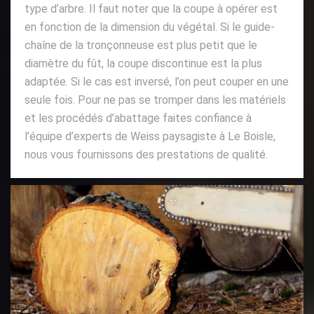
type d’arbre. Il faut noter que la coupe à opérer est
en fonction de la dimension du végétal. Si le guide-
chaîne de la tronçonneuse est plus petit que le
diamètre du fût, la coupe discontinue est la plus
adaptée. Si le cas est inversé, l’on peut couper en une
seule fois. Pour ne pas se tromper dans les matériels
et les procédés d’abattage faites confiance à
l’équipe d’experts de Weiss paysagiste à Le Boisle,
nous vous fournissons des prestations de qualité.