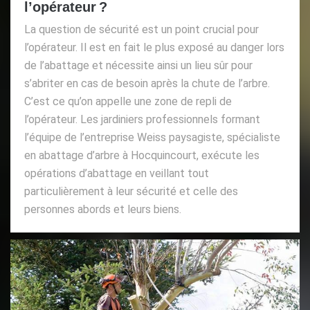
l’opérateur ?
La question de sécurité est un point crucial pour
l’opérateur. Il est en fait le plus exposé au danger lors
de l’abattage et nécessite ainsi un lieu sûr pour
s’abriter en cas de besoin après la chute de l’arbre.
C’est ce qu’on appelle une zone de repli de
l’opérateur. Les jardiniers professionnels formant
l’équipe de l’entreprise Weiss paysagiste, spécialiste
en abattage d’arbre à Hocquincourt, exécute les
opérations d’abattage en veillant tout
particulièrement à leur sécurité et celle des
personnes abords et leurs biens.