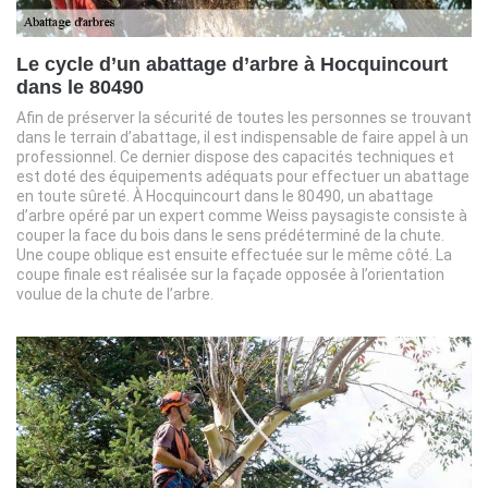
Le cycle d’un abattage d’arbre à Hocquincourt
dans le 80490
Afin de préserver la sécurité de toutes les personnes se trouvant
dans le terrain d’abattage, il est indispensable de faire appel à un
professionnel. Ce dernier dispose des capacités techniques et
est doté des équipements adéquats pour effectuer un abattage
en toute sûreté. À Hocquincourt dans le 80490, un abattage
d’arbre opéré par un expert comme Weiss paysagiste consiste à
couper la face du bois dans le sens prédéterminé de la chute.
Une coupe oblique est ensuite effectuée sur le même côté. La
coupe finale est réalisée sur la façade opposée à l’orientation
voulue de la chute de l’arbre.