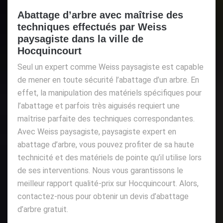
Abattage d’arbre avec maîtrise des
techniques effectués par Weiss
paysagiste dans la ville de
Hocquincourt
Seul un expert comme Weiss paysagiste est capable
de mener en toute sécurité l’abattage d’un arbre. En
effet, la manipulation des matériels spécifiques pour
l’abattage et parfois très aiguisés requiert une
maîtrise parfaite des techniques correspondantes.
Avec Weiss paysagiste, paysagiste expert en
abattage d’arbre, vous pouvez profiter de sa haute
technicité et des matériels de pointe qu’il utilise lors
de ses interventions. Nous vous garantissons le
meilleur rapport qualité-prix sur Hocquincourt. Alors,
contactez-nous pour obtenir un devis d’abattage
d’arbre gratuit.