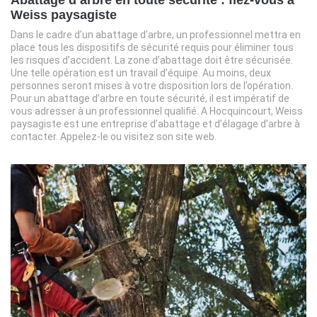
Weiss paysagiste
Dans le cadre d’un abattage d’arbre, un professionnel mettra en
place tous les dispositifs de sécurité requis pour éliminer tous
les risques d’accident. La zone d’abattage doit être sécurisée.
Une telle opération est un travail d’équipe. Au moins, deux
personnes seront mises à votre disposition lors de l’opération.
Pour un abattage d’arbre en toute sécurité, il est impératif de
vous adresser à un professionnel qualifié. A Hocquincourt, Weiss
paysagiste est une entreprise d’abattage et d’élagage d’arbre à
contacter. Appelez-le ou visitez son site web.