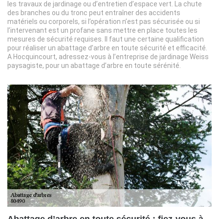
les travaux de jardinage ou d’entretien d’espace vert. La chute
des branches ou du tronc peut entraîner des accidents
matériels ou corporels, si l’opération n’est pas sécurisée ou si
l’intervenant est un profane sans mettre en place toutes les
mesures de sécurité requises. Il faut une certaine qualification
pour réaliser un abattage d’arbre en toute sécurité et efficacité.
A Hocquincourt, adressez-vous à l’entreprise de jardinage Weiss
paysagiste, pour un abattage d’arbre en toute sérénité.
Abattage d’arbre en toute sécurité : fiez-vous à