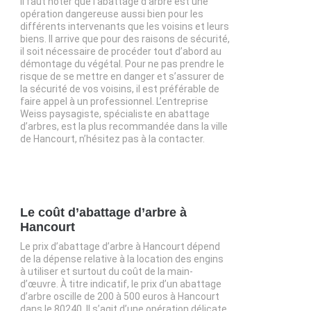
Il faut noter que l’abattage d’arbre est une
opération dangereuse aussi bien pour les
différents intervenants que les voisins et leurs
biens. Il arrive que pour des raisons de sécurité,
il soit nécessaire de procéder tout d’abord au
démontage du végétal. Pour ne pas prendre le
risque de se mettre en danger et s’assurer de
la sécurité de vos voisins, il est préférable de
faire appel à un professionnel. L’entreprise
Weiss paysagiste, spécialiste en abattage
d’arbres, est la plus recommandée dans la ville
de Hancourt, n’hésitez pas à la contacter.
Le coût d’abattage d’arbre à
Hancourt
Le prix d’abattage d’arbre à Hancourt dépend
de la dépense relative à la location des engins
à utiliser et surtout du coût de la main-
d’œuvre. À titre indicatif, le prix d’un abattage
d’arbre oscille de 200 à 500 euros à Hancourt
dans le 80240. Il s’agit d’une opération délicate