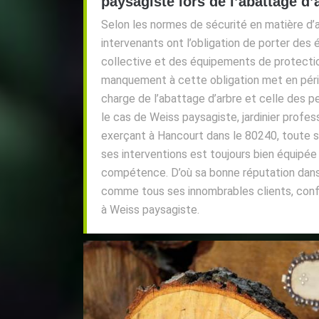
paysagiste lors de l’abattage d’
Selon les normes de sécurité en matière d’a
intervenants ont l’obligation de porter de
collective et des équipements de protection
manquement à cette obligation met en péril 
charge de l’abattage d’arbre et celle des p
le cas de Weiss paysagiste, jardinier profes
exerçant à Hancourt dans le 80240, toute 
ses interventions est toujours bien équipée 
compétence. D’où sa bonne réputation dans 
comme tous ses innombrables clients, confi
à Weiss paysagiste.