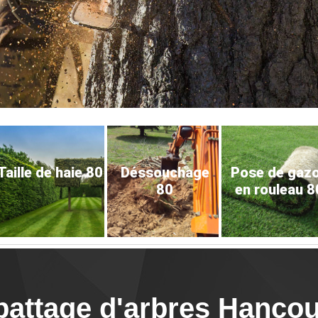
Taille de haie 80
Déssouchage
Pose de gaz
80
en rouleau 8
battage d'arbres Hancou