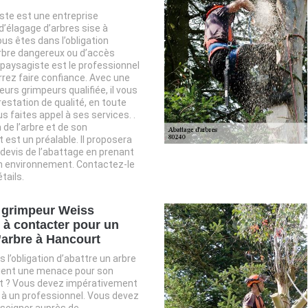
ste est une entreprise
d’élagage d’arbres sise à
ous êtes dans l’obligation
rbre dangereux ou d’accès
s paysagiste est le professionnel
rrez faire confiance. Avec une
eurs grimpeurs qualifiée, il vous
restation de qualité, en toute
us faites appel à ses services. .
 de l’arbre et de son
est un préalable. Il proposera
n devis de l’abattage en prenant
 environnement. Contactez-le
tails.
 grimpeur Weiss
 à contacter pour un
’arbre à Hancourt
 l’obligation d’abattre un arbre
vient une menace pour son
 ? Vous devez impérativement
 à un professionnel. Vous devez
nseigner auprès de