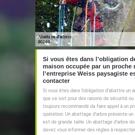
Si vous êtes dans l’obligation d
maison occupée par un proche
l’entreprise Weiss paysagiste e
contacter
Si vous êtes dans l’obligation d’abattre un 
que ce soit pour des raisons de sécurité ou 
toujours recommandé da faire appel à un pr
opération. Un abattage d’arbre présente un
est de grande taille. Un abattage d’arbre do
devez vous informer des règles à respecter 