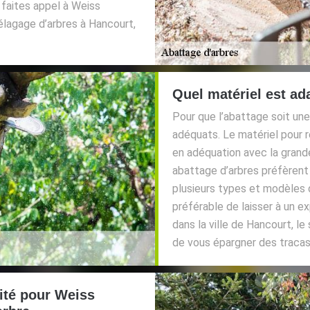
 faites appel à Weiss
élagage d’arbres à Hancourt,
Quel matériel est ada
Pour que l’abattage soit une r
adéquats. Le matériel pour r
en adéquation avec la grand
abattage d’arbres préfèrent
plusieurs types et modèles d
préférable de laisser à un 
dans la ville de Hancourt, le 
de vous épargner des tracas 
rité pour Weiss