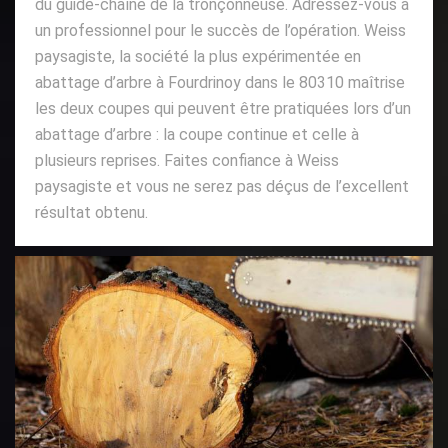
du guide-chaîne de la tronçonneuse. Adressez-vous à
un professionnel pour le succès de l’opération. Weiss
paysagiste, la société la plus expérimentée en
abattage d’arbre à Fourdrinoy dans le 80310 maîtrise
les deux coupes qui peuvent être pratiquées lors d’un
abattage d’arbre : la coupe continue et celle à
plusieurs reprises. Faites confiance à Weiss
paysagiste et vous ne serez pas déçus de l’excellent
résultat obtenu.