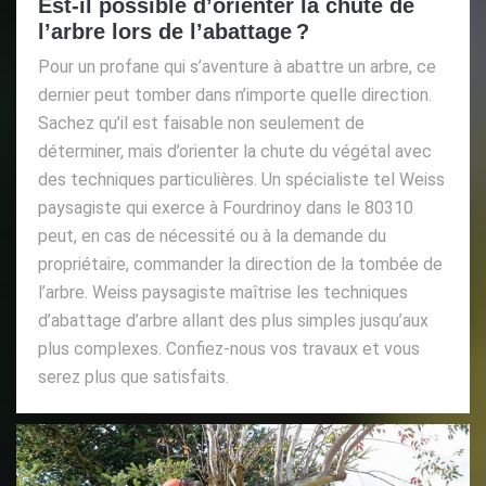
Est-il possible d’orienter la chute de
l’arbre lors de l’abattage ?
Pour un profane qui s’aventure à abattre un arbre, ce
dernier peut tomber dans n’importe quelle direction.
Sachez qu’il est faisable non seulement de
déterminer, mais d’orienter la chute du végétal avec
des techniques particulières. Un spécialiste tel Weiss
paysagiste qui exerce à Fourdrinoy dans le 80310
peut, en cas de nécessité ou à la demande du
propriétaire, commander la direction de la tombée de
l’arbre. Weiss paysagiste maîtrise les techniques
d’abattage d’arbre allant des plus simples jusqu’aux
plus complexes. Confiez-nous vos travaux et vous
serez plus que satisfaits.