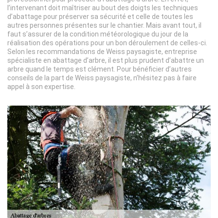
l’intervenant doit maîtriser au bout des doigts les techniques
d’abattage pour préserver sa sécurité et celle de toutes les
autres personnes présentes sur le chantier. Mais avant tout, il
faut s’assurer de la condition météorologique du jour de la
réalisation des opérations pour un bon déroulement de celles-ci.
Selon les recommandations de Weiss paysagiste, entreprise
spécialiste en abattage d’arbre, il est plus prudent d’abattre un
arbre quand le temps est clément. Pour bénéficier d’autres
conseils de la part de Weiss paysagiste, n’hésitez pas à faire
appel à son expertise.