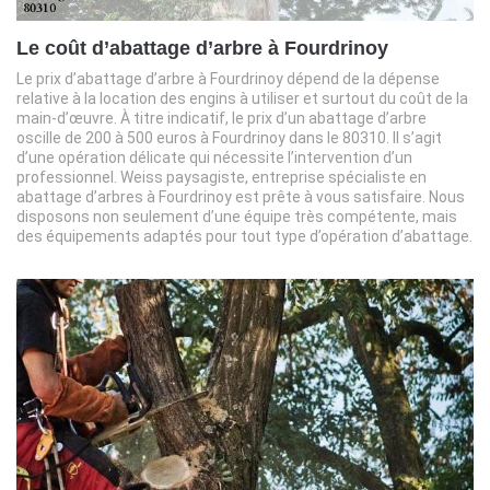
Le coût d’abattage d’arbre à Fourdrinoy
Le prix d’abattage d’arbre à Fourdrinoy dépend de la dépense
relative à la location des engins à utiliser et surtout du coût de la
main-d’œuvre. À titre indicatif, le prix d’un abattage d’arbre
oscille de 200 à 500 euros à Fourdrinoy dans le 80310. Il s’agit
d’une opération délicate qui nécessite l’intervention d’un
professionnel. Weiss paysagiste, entreprise spécialiste en
abattage d’arbres à Fourdrinoy est prête à vous satisfaire. Nous
disposons non seulement d’une équipe très compétente, mais
des équipements adaptés pour tout type d’opération d’abattage.