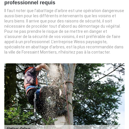
professionnel requis
Il faut noter que l’abattage d’arbre est une opération dangereuse
aussi bien pour les différents intervenants que les voisins et
leurs biens. Il arrive que pour des raisons de sécurité, il soit
nécessaire de procéder tout d’abord au démontage du végétal.
Pour ne pas prendre le risque de se mettre en danger et
s’assurer de la sécurité de vos voisins, il est préférable de faire
appel à un professionnel. L’entreprise Weiss paysagiste,
spécialiste en abattage d’arbres, est la plus recommandée dans
la ville de Foresaint Montiers, n’hésitez pas à la contacter.