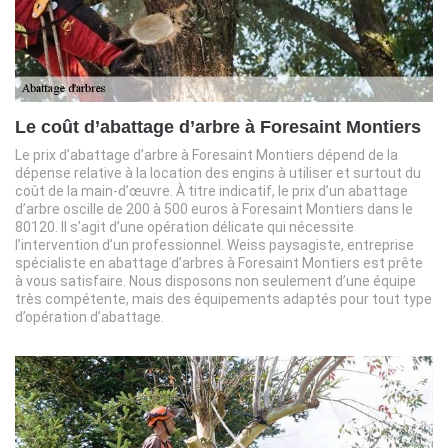
Le coût d’abattage d’arbre à Foresaint Montiers
Le prix d’abattage d’arbre à Foresaint Montiers dépend de la
dépense relative à la location des engins à utiliser et surtout du
coût de la main-d’œuvre. À titre indicatif, le prix d’un abattage
d’arbre oscille de 200 à 500 euros à Foresaint Montiers dans le
80120. Il s’agit d’une opération délicate qui nécessite
l’intervention d’un professionnel. Weiss paysagiste, entreprise
spécialiste en abattage d’arbres à Foresaint Montiers est prête
à vous satisfaire. Nous disposons non seulement d’une équipe
très compétente, mais des équipements adaptés pour tout type
d’opération d’abattage.