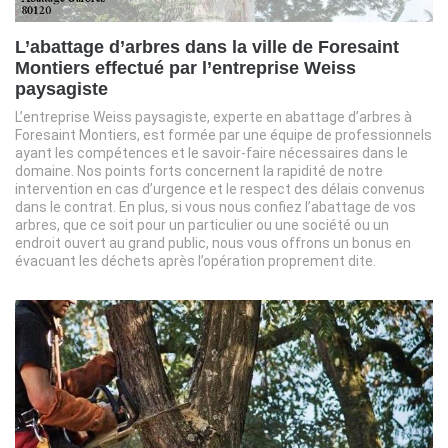
L’abattage d’arbres dans la ville de Foresaint
Montiers effectué par l’entreprise Weiss
paysagiste
L’entreprise Weiss paysagiste, experte en abattage d’arbres à
Foresaint Montiers, est formée par une équipe de professionnels
ayant les compétences et le savoir-faire nécessaires dans le
domaine. Nos points forts concernent la rapidité de notre
intervention en cas d’urgence et le respect des délais convenus
dans le contrat. En plus, si vous nous confiez l’abattage de vos
arbres, que ce soit pour un particulier ou une société ou un
endroit ouvert au grand public, nous vous offrons un bonus en
évacuant les déchets après l’opération proprement dite.