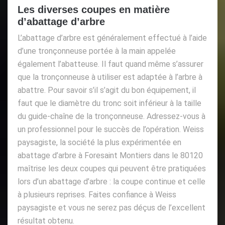
Les diverses coupes en matière
d’abattage d’arbre
L’abattage d’arbre est généralement effectué à l’aide
d’une tronçonneuse portée à la main appelée
également l’abatteuse. Il faut quand même s’assurer
que la tronçonneuse à utiliser est adaptée à l’arbre à
abattre. Pour savoir s’il s’agit du bon équipement, il
faut que le diamètre du tronc soit inférieur à la taille
du guide-chaîne de la tronçonneuse. Adressez-vous à
un professionnel pour le succès de l’opération. Weiss
paysagiste, la société la plus expérimentée en
abattage d’arbre à Foresaint Montiers dans le 80120
maîtrise les deux coupes qui peuvent être pratiquées
lors d’un abattage d’arbre : la coupe continue et celle
à plusieurs reprises. Faites confiance à Weiss
paysagiste et vous ne serez pas déçus de l’excellent
résultat obtenu.