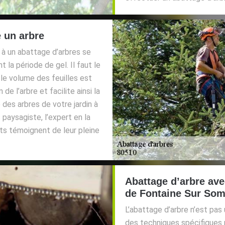
 un arbre
à un abattage d’arbres se
t la période de gel. Il faut le
 le volume des feuilles est
de l’arbre et facilite ainsi la
e des arbres de votre jardin à
aysagiste, l’expert en la
ts témoignent de leur pleine
Abattage d’arbre ave
de Fontaine Sur So
L’abattage d’arbre n’est pas 
des techniques spécifiques 