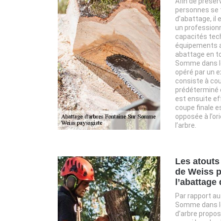
Afin de préserv
personnes se t
d’abattage, il 
un professionn
capacités tec
équipements a
abattage en to
Somme dans le
opéré par un 
consiste à cou
prédéterminé d
est ensuite ef
coupe finale e
opposée à l’or
l’arbre.
Les atouts
de Weiss p
l’abattage 
Par rapport au
Somme dans le 
d’arbre propos