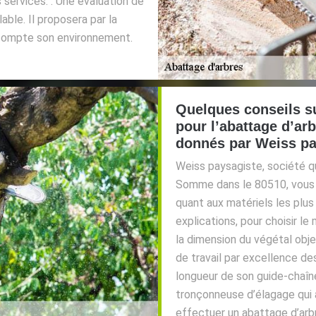
 services. . Une évaluation de
able. Il proposera par la
 compte son environnement.
Quelques conseils su
pour l’abattage d’a
donnés par Weiss pa
Weiss paysagiste, société qu
Somme dans le 80510, vous d
quant aux matériels les plus
explications, pour choisir le m
la dimension du végétal objet
de travail par excellence des
longueur de son guide-chaîn
tronçonneuse d’élagage qui a
effectuer un abattage d’arb