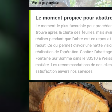
Le moment propice pour abattre
Le moment le plus favorable pour procéder 
trouve après la chute des feuilles, mais avan
réaliser pendant que l’arbre est en repos et
réduit. Ce qui permet d’avoir une nette vision 
réalisation de l’opération. Confiez l’abattag
Fontaine Sur Somme dans le 80510 à Weiss p
matière. Les recommandations de nos clien
satisfaction envers nos services.