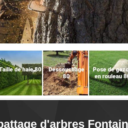
Taille de haie 80
Déssouchage
Pose de gaz
80
en rouleau 8
battage d'arbres Fontai