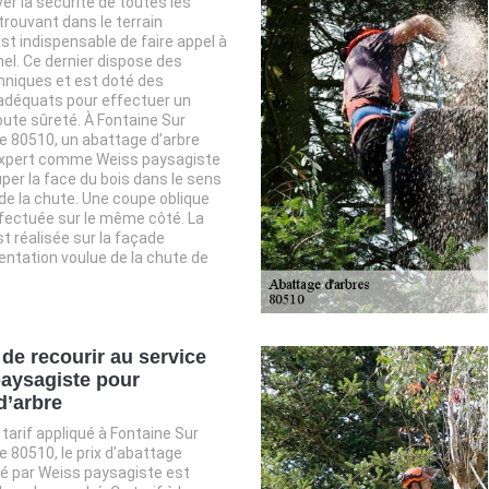
er la sécurité de toutes les
rouvant dans le terrain
est indispensable de faire appel à
el. Ce dernier dispose des
hniques et est doté des
déquats pour effectuer un
ute sûreté. À Fontaine Sur
 80510, un abattage d’arbre
expert comme Weiss paysagiste
per la face du bois dans le sens
e la chute. Une coupe oblique
fectuée sur le même côté. La
st réalisée sur la façade
ientation voulue de la chute de
 de recourir au service
aysagiste pour
d’arbre
 tarif appliqué à Fontaine Sur
80510, le prix d’abattage
é par Weiss paysagiste est