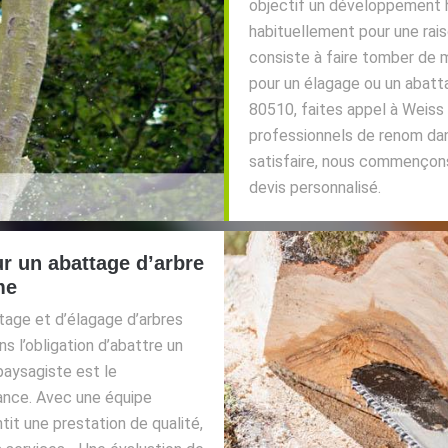
objectif un développement h
habituellement pour une rais
consiste à faire tomber de m
pour un élagage ou un abatt
80510, faites appel à Weiss p
professionnels de renom dan
satisfaire, nous commençons
devis personnalisé.
r un abattage d’arbre
me
tage et d’élagage d’arbres
s l’obligation d’abattre un
paysagiste est le
iance. Avec une équipe
ntit une prestation de qualité,