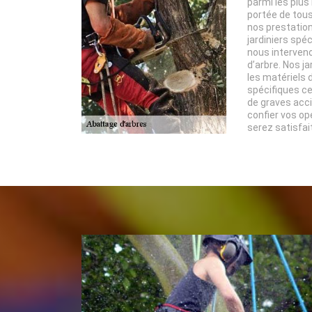
parmi les plus 
portée de tous 
nos prestatio
jardiniers spé
nous interveno
d’arbre. Nos j
les matériels
spécifiques ce
de graves acci
confier vos op
serez satisfai