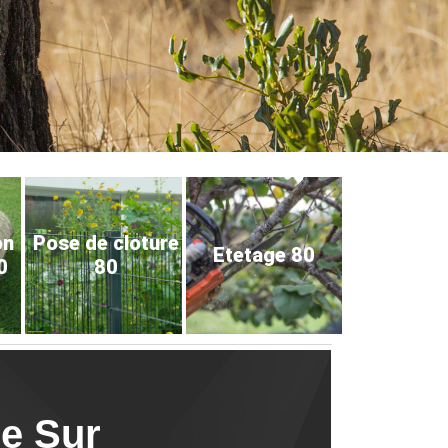
on
Pose de cloture
Etetage 80
0
80
ne Sur