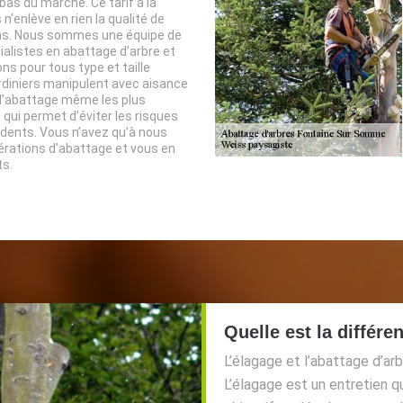
bas du marché. Ce tarif à la
n’enlève en rien la qualité de
ns. Nous sommes une équipe de
cialistes en abattage d’arbre et
ns pour tous type et taille
ardiniers manipulent avec aisance
 d’abattage même les plus
 qui permet d’éviter les risques
dents. Vous n’avez qu’à nous
érations d’abattage et vous en
ts.
Quelle est la différe
L’élagage et l’abattage d’ar
L’élagage est un entretien q