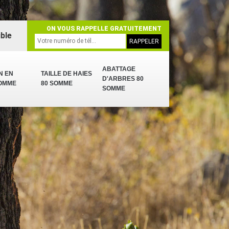
ON VOUS RAPPELLE GRATUITEMENT
ble
ABATTAGE
N EN
TAILLE DE HAIES
D'ARBRES 80
SOMME
80 SOMME
SOMME