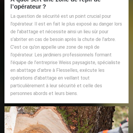
l’opérateur ?
La question de sécurité est un point crucial pour
l’opérateur. Il est en fait le plus exposé au danger lors
de l’abattage et nécessite ainsi un lieu sûr pour
s’abriter en cas de besoin après la chute de l’arbre.
C’est ce qu’on appelle une zone de repli de
l’opérateur. Les jardiniers professionnels formant
l’équipe de l’entreprise Weiss paysagiste, spécialiste
en abattage d’arbre à Flesselles, exécute les
opérations d’abattage en veillant tout
particulièrement à leur sécurité et celle des
personnes abords et leurs biens.