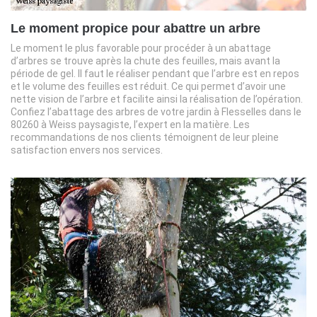
Le moment propice pour abattre un arbre
Le moment le plus favorable pour procéder à un abattage
d’arbres se trouve après la chute des feuilles, mais avant la
période de gel. Il faut le réaliser pendant que l’arbre est en repos
et le volume des feuilles est réduit. Ce qui permet d’avoir une
nette vision de l’arbre et facilite ainsi la réalisation de l’opération.
Confiez l’abattage des arbres de votre jardin à Flesselles dans le
80260 à Weiss paysagiste, l’expert en la matière. Les
recommandations de nos clients témoignent de leur pleine
satisfaction envers nos services.