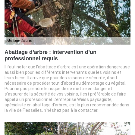
Abattage d’arbre : intervention d’un
professionnel requis
Il faut noter que l’abattage d’arbre est une opération dangereuse
aussi bien pour les différents intervenants que les voisins et
leurs biens. Il arrive que pour des raisons de sécurité, il soit
nécessaire de procéder tout d’abord au démontage du végétal.
Pour ne pas prendre le risque de se mettre en danger et
s’assurer de la sécurité de vos voisins, il est préférable de faire
appel à un professionnel. L’entreprise Weiss paysagiste,
spécialiste en abattage d’arbres, est la plus recommandée dans
la ville de Flesselles, n’hésitez pas à la contacter.