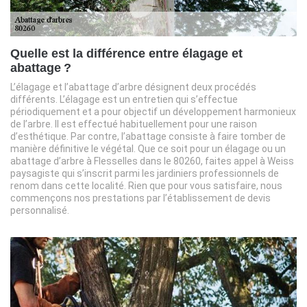
Quelle est la différence entre élagage et
abattage ?
L’élagage et l’abattage d’arbre désignent deux procédés
différents. L’élagage est un entretien qui s’effectue
périodiquement et a pour objectif un développement harmonieux
de l’arbre. Il est effectué habituellement pour une raison
d’esthétique. Par contre, l’abattage consiste à faire tomber de
manière définitive le végétal. Que ce soit pour un élagage ou un
abattage d’arbre à Flesselles dans le 80260, faites appel à Weiss
paysagiste qui s’inscrit parmi les jardiniers professionnels de
renom dans cette localité. Rien que pour vous satisfaire, nous
commençons nos prestations par l’établissement de devis
personnalisé.