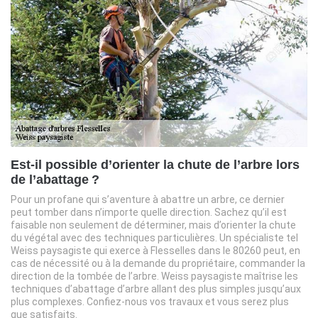
Est-il possible d’orienter la chute de l’arbre lors
de l’abattage ?
Pour un profane qui s’aventure à abattre un arbre, ce dernier
peut tomber dans n’importe quelle direction. Sachez qu’il est
faisable non seulement de déterminer, mais d’orienter la chute
du végétal avec des techniques particulières. Un spécialiste tel
Weiss paysagiste qui exerce à Flesselles dans le 80260 peut, en
cas de nécessité ou à la demande du propriétaire, commander la
direction de la tombée de l’arbre. Weiss paysagiste maîtrise les
techniques d’abattage d’arbre allant des plus simples jusqu’aux
plus complexes. Confiez-nous vos travaux et vous serez plus
que satisfaits.