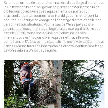
Selon les normes de sécurité en matière d’abattage d’arbre, tous
les intervenants ont l’obligation de porter des équipements de
protection collective et des équipements de protection
individuelle. Le manquement à cette obligation met en péril la
sécurité de l’équipe en charge de l’abattage d’arbre et celle des
personnes aux alentours. Pour le cas de Weiss paysagiste,
jardinier professionnel d’abattage d’arbre exerçant à Domqueur
dans le 80620, toute son équipe pour chacune de ses
interventions est toujours bien équipée et travaille avec
compétence. D’où sa bonne réputation dans la ville de Domqueur.
Faites comme tous ses innombrables clients, confiez l’abattage
de votre arbre à Weiss paysagiste.