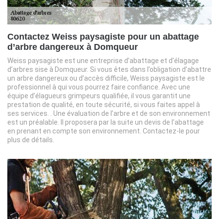
Contactez Weiss paysagiste pour un abattage
d’arbre dangereux à Domqueur
Weiss paysagiste est une entreprise d’abattage et d’élagage
d’arbres sise à Domqueur. Si vous êtes dans l’obligation d’abattre
un arbre dangereux ou d’accès difficile, Weiss paysagiste est le
professionnel à qui vous pourrez faire confiance. Avec une
équipe d’élagueurs grimpeurs qualifiée, il vous garantit une
prestation de qualité, en toute sécurité, si vous faites appel à
ses services. . Une évaluation de l’arbre et de son environnement
est un préalable. Il proposera par la suite un devis de l’abattage
en prenant en compte son environnement. Contactez-le pour
plus de détails.