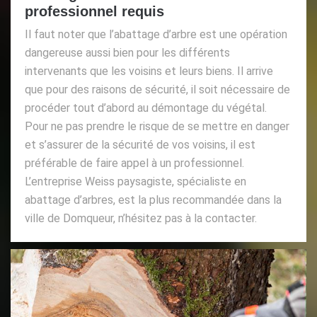
professionnel requis
Il faut noter que l’abattage d’arbre est une opération
dangereuse aussi bien pour les différents
intervenants que les voisins et leurs biens. Il arrive
que pour des raisons de sécurité, il soit nécessaire de
procéder tout d’abord au démontage du végétal.
Pour ne pas prendre le risque de se mettre en danger
et s’assurer de la sécurité de vos voisins, il est
préférable de faire appel à un professionnel.
L’entreprise Weiss paysagiste, spécialiste en
abattage d’arbres, est la plus recommandée dans la
ville de Domqueur, n’hésitez pas à la contacter.