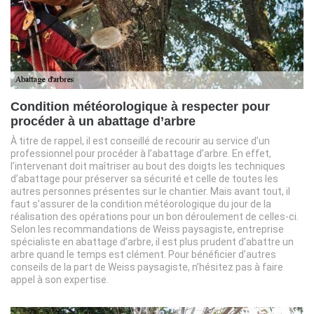
Condition météorologique à respecter pour
procéder à un abattage d’arbre
À titre de rappel, il est conseillé de recourir au service d’un
professionnel pour procéder à l’abattage d’arbre. En effet,
l’intervenant doit maîtriser au bout des doigts les techniques
d’abattage pour préserver sa sécurité et celle de toutes les
autres personnes présentes sur le chantier. Mais avant tout, il
faut s’assurer de la condition météorologique du jour de la
réalisation des opérations pour un bon déroulement de celles-ci.
Selon les recommandations de Weiss paysagiste, entreprise
spécialiste en abattage d’arbre, il est plus prudent d’abattre un
arbre quand le temps est clément. Pour bénéficier d’autres
conseils de la part de Weiss paysagiste, n’hésitez pas à faire
appel à son expertise.