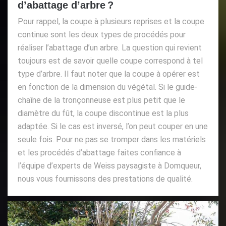
d’abattage d’arbre ?
Pour rappel, la coupe à plusieurs reprises et la coupe
continue sont les deux types de procédés pour
réaliser l’abattage d’un arbre. La question qui revient
toujours est de savoir quelle coupe correspond à tel
type d’arbre. Il faut noter que la coupe à opérer est
en fonction de la dimension du végétal. Si le guide-
chaîne de la tronçonneuse est plus petit que le
diamètre du fût, la coupe discontinue est la plus
adaptée. Si le cas est inversé, l’on peut couper en une
seule fois. Pour ne pas se tromper dans les matériels
et les procédés d’abattage faites confiance à
l’équipe d’experts de Weiss paysagiste à Domqueur,
nous vous fournissons des prestations de qualité.