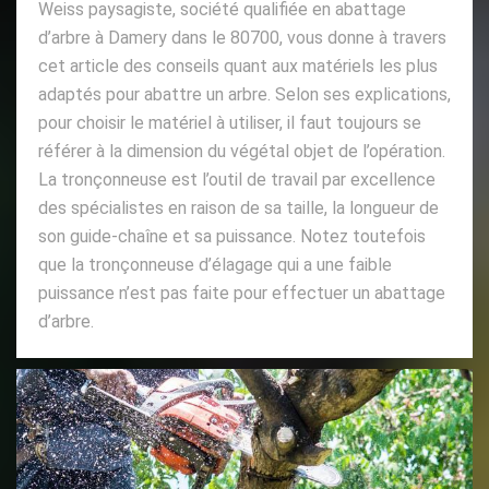
Weiss paysagiste, société qualifiée en abattage
d’arbre à Damery dans le 80700, vous donne à travers
cet article des conseils quant aux matériels les plus
adaptés pour abattre un arbre. Selon ses explications,
pour choisir le matériel à utiliser, il faut toujours se
référer à la dimension du végétal objet de l’opération.
La tronçonneuse est l’outil de travail par excellence
des spécialistes en raison de sa taille, la longueur de
son guide-chaîne et sa puissance. Notez toutefois
que la tronçonneuse d’élagage qui a une faible
puissance n’est pas faite pour effectuer un abattage
d’arbre.