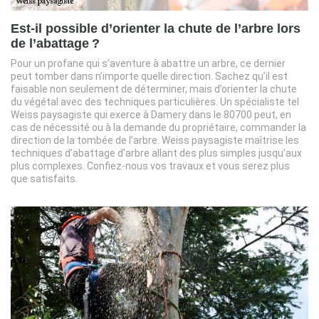
Est-il possible d’orienter la chute de l’arbre lors
de l’abattage ?
Pour un profane qui s’aventure à abattre un arbre, ce dernier
peut tomber dans n’importe quelle direction. Sachez qu’il est
faisable non seulement de déterminer, mais d’orienter la chute
du végétal avec des techniques particulières. Un spécialiste tel
Weiss paysagiste qui exerce à Damery dans le 80700 peut, en
cas de nécessité ou à la demande du propriétaire, commander la
direction de la tombée de l’arbre. Weiss paysagiste maîtrise les
techniques d’abattage d’arbre allant des plus simples jusqu’aux
plus complexes. Confiez-nous vos travaux et vous serez plus
que satisfaits.