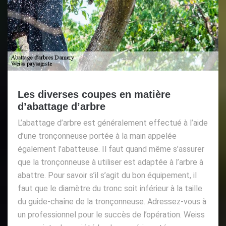
Les diverses coupes en matière
d’abattage d’arbre
L’abattage d’arbre est généralement effectué à l’aide
d’une tronçonneuse portée à la main appelée
également l’abatteuse. Il faut quand même s’assurer
que la tronçonneuse à utiliser est adaptée à l’arbre à
abattre. Pour savoir s’il s’agit du bon équipement, il
faut que le diamètre du tronc soit inférieur à la taille
du guide-chaîne de la tronçonneuse. Adressez-vous à
un professionnel pour le succès de l’opération. Weiss