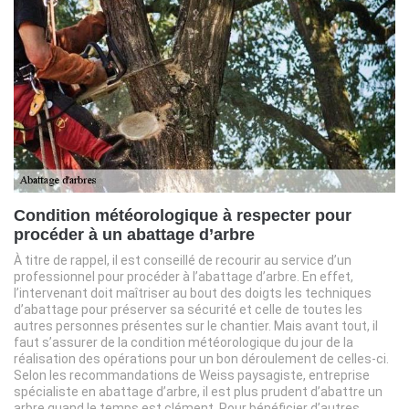
Condition météorologique à respecter pour
procéder à un abattage d’arbre
À titre de rappel, il est conseillé de recourir au service d’un
professionnel pour procéder à l’abattage d’arbre. En effet,
l’intervenant doit maîtriser au bout des doigts les techniques
d’abattage pour préserver sa sécurité et celle de toutes les
autres personnes présentes sur le chantier. Mais avant tout, il
faut s’assurer de la condition météorologique du jour de la
réalisation des opérations pour un bon déroulement de celles-ci.
Selon les recommandations de Weiss paysagiste, entreprise
spécialiste en abattage d’arbre, il est plus prudent d’abattre un
arbre quand le temps est clément. Pour bénéficier d’autres