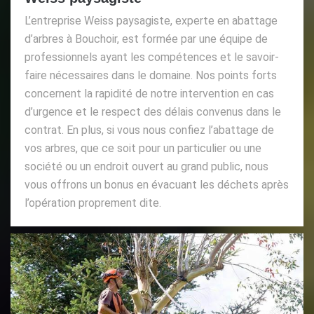
L’entreprise Weiss paysagiste, experte en abattage
d’arbres à Bouchoir, est formée par une équipe de
professionnels ayant les compétences et le savoir-
faire nécessaires dans le domaine. Nos points forts
concernent la rapidité de notre intervention en cas
d’urgence et le respect des délais convenus dans le
contrat. En plus, si vous nous confiez l’abattage de
vos arbres, que ce soit pour un particulier ou une
société ou un endroit ouvert au grand public, nous
vous offrons un bonus en évacuant les déchets après
l’opération proprement dite.