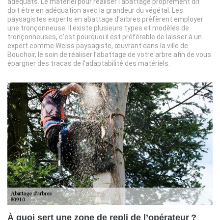
adéquats. Le matériel pour réaliser l’abattage proprement dit
doit être en adéquation avec la grandeur du végétal. Les
paysagistes experts en abattage d’arbres préfèrent employer
une tronçonneuse. Il existe plusieurs types et modèles de
tronçonneuses, c’est pourquoi il est préférable de laisser à un
expert comme Weiss paysagiste, œuvrant dans la ville de
Bouchoir, le soin de réaliser l’abattage de votre arbre afin de vous
épargner des tracas de l’adaptabilité des matériels.
À quoi sert une zone de repli de l’opérateur ?