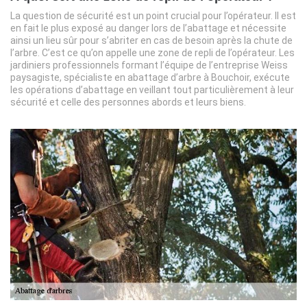
La question de sécurité est un point crucial pour l’opérateur. Il est
en fait le plus exposé au danger lors de l’abattage et nécessite
ainsi un lieu sûr pour s’abriter en cas de besoin après la chute de
l’arbre. C’est ce qu’on appelle une zone de repli de l’opérateur. Les
jardiniers professionnels formant l’équipe de l’entreprise Weiss
paysagiste, spécialiste en abattage d’arbre à Bouchoir, exécute
les opérations d’abattage en veillant tout particulièrement à leur
sécurité et celle des personnes abords et leurs biens.