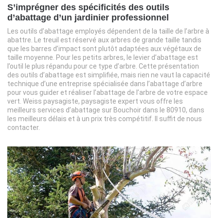
S’imprégner des spécificités des outils
d’abattage d’un jardinier professionnel
Les outils d’abattage employés dépendent de la taille de l’arbre à
abattre. Le treuil est réservé aux arbres de grande taille tandis
que les barres d’impact sont plutôt adaptées aux végétaux de
taille moyenne. Pour les petits arbres, le levier d’abattage est
l’outil le plus répandu pour ce type d’arbre. Cette présentation
des outils d’abattage est simplifiée, mais rien ne vaut la capacité
technique d’une entreprise spécialisée dans l’abattage d’arbre
pour vous guider et réaliser l’abattage de l’arbre de votre espace
vert. Weiss paysagiste, paysagiste expert vous offre les
meilleurs services d’abattage sur Bouchoir dans le 80910, dans
les meilleurs délais et à un prix très compétitif. Il suffit de nous
contacter.