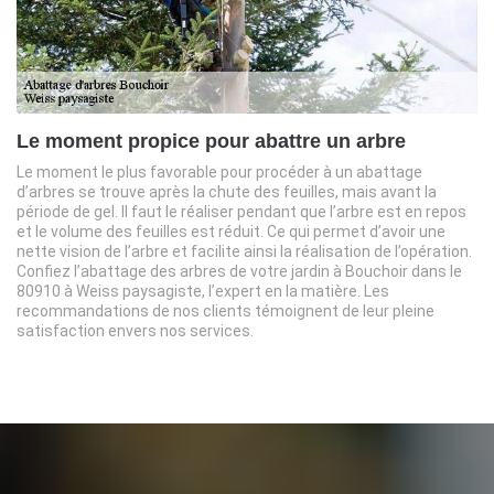
Le moment propice pour abattre un arbre
Le moment le plus favorable pour procéder à un abattage
d’arbres se trouve après la chute des feuilles, mais avant la
période de gel. Il faut le réaliser pendant que l’arbre est en repos
et le volume des feuilles est réduit. Ce qui permet d’avoir une
nette vision de l’arbre et facilite ainsi la réalisation de l’opération.
Confiez l’abattage des arbres de votre jardin à Bouchoir dans le
80910 à Weiss paysagiste, l’expert en la matière. Les
recommandations de nos clients témoignent de leur pleine
satisfaction envers nos services.